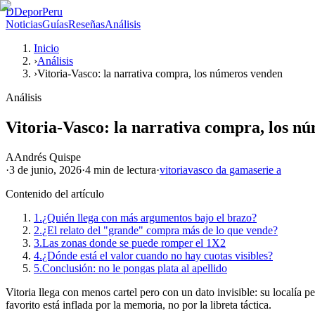
D
DeporPeru
Noticias
Guías
Reseñas
Análisis
Inicio
›
Análisis
›
Vitoria-Vasco: la narrativa compra, los números venden
Análisis
Vitoria-Vasco: la narrativa compra, los n
A
Andrés Quispe
·
3 de junio, 2026
·
4 min
de lectura
·
vitoria
vasco da gama
serie a
Contenido del artículo
1.
¿Quién llega con más argumentos bajo el brazo?
2.
¿El relato del "grande" compra más de lo que vende?
3.
Las zonas donde se puede romper el 1X2
4.
¿Dónde está el valor cuando no hay cuotas visibles?
5.
Conclusión: no le pongas plata al apellido
Vitoria llega con menos cartel pero con un dato invisible: su localía 
favorito está inflada por la memoria, no por la libreta táctica.