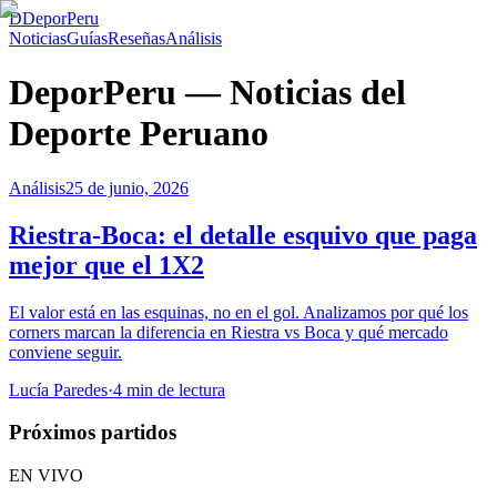
D
DeporPeru
Noticias
Guías
Reseñas
Análisis
DeporPeru
—
Noticias del
Deporte Peruano
Análisis
25 de junio, 2026
Riestra-Boca: el detalle esquivo que paga
mejor que el 1X2
El valor está en las esquinas, no en el gol. Analizamos por qué los
corners marcan la diferencia en Riestra vs Boca y qué mercado
conviene seguir.
Lucía Paredes
·
4 min
de lectura
Próximos partidos
EN VIVO