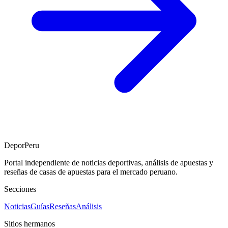
DeporPeru
Portal independiente de noticias deportivas, análisis de apuestas y
reseñas de casas de apuestas para el mercado peruano.
Secciones
Noticias
Guías
Reseñas
Análisis
Sitios hermanos