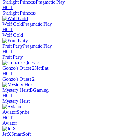
Starlight Princess
Pragmatic Play
HOT
Starlight Princess
Wolf Gold
Pragmatic Play
HOT
Wolf Gold
Fruit Party
Pragmatic Play
HOT
Fruit Party
Gonzo's Quest 2
NetEnt
HOT
Gonzo's Quest 2
Mystery Heist
BGaming
HOT
Mystery Heist
Aviator
Spribe
HOT
Aviator
JetX
SmartSoft