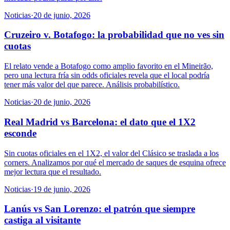
Noticias
·
20 de junio, 2026
Cruzeiro v. Botafogo: la probabilidad que no ves sin
cuotas
El relato vende a Botafogo como amplio favorito en el Mineirão,
pero una lectura fría sin odds oficiales revela que el local podría
tener más valor del que parece. Análisis probabilístico.
Noticias
·
20 de junio, 2026
Real Madrid vs Barcelona: el dato que el 1X2
esconde
Sin cuotas oficiales en el 1X2, el valor del Clásico se traslada a los
corners. Analizamos por qué el mercado de saques de esquina ofrece
mejor lectura que el resultado.
Noticias
·
19 de junio, 2026
Lanús vs San Lorenzo: el patrón que siempre
castiga al visitante