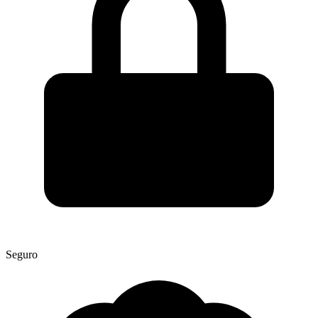
Seguro