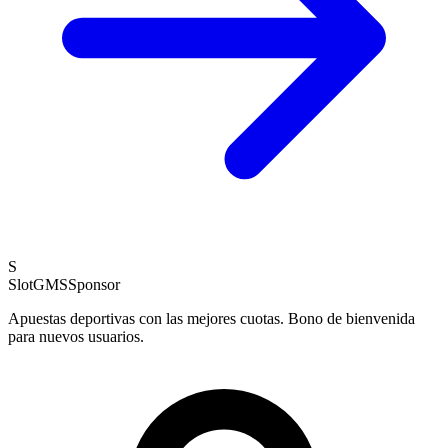
S
SlotGMS
Sponsor
Apuestas deportivas con las mejores cuotas. Bono de bienvenida
para nuevos usuarios.