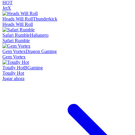
HOT
JetX
Heads Will Roll
Thunderkick
Heads Will Roll
Safari Rumble
Habanero
Safari Rumble
Gem Vortex
Dragon Gaming
Gem Vortex
Totally Hot
BGaming
Totally Hot
Jugar ahora