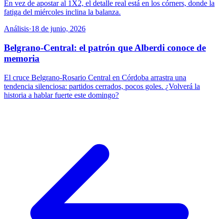
En vez de apostar al 1X2, el detalle real está en los córners, donde la
fatiga del miércoles inclina la balanza.
Análisis
·
18 de junio, 2026
Belgrano-Central: el patrón que Alberdi conoce de
memoria
El cruce Belgrano-Rosario Central en Córdoba arrastra una
tendencia silenciosa: partidos cerrados, pocos goles. ¿Volverá la
historia a hablar fuerte este domingo?