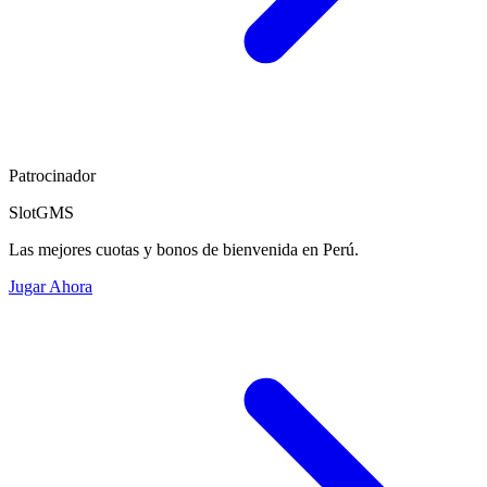
Patrocinador
SlotGMS
Las mejores cuotas y bonos de bienvenida en Perú.
Jugar Ahora