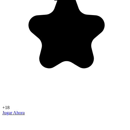
+18
Jugar Ahora