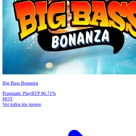
Big Bass Bonanza
Pragmatic Play
RTP
96.71
%
HOT
Ver todos los juegos