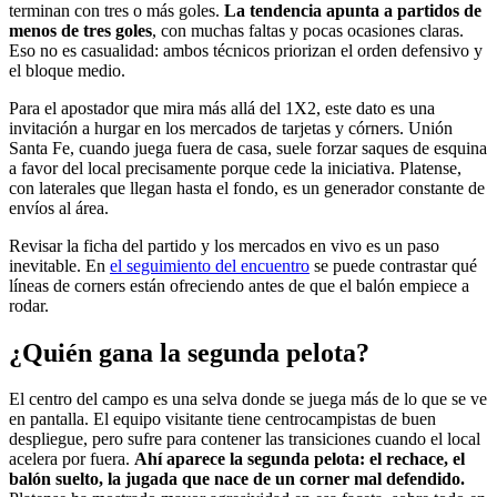
terminan con tres o más goles.
La tendencia apunta a partidos de
menos de tres goles
, con muchas faltas y pocas ocasiones claras.
Eso no es casualidad: ambos técnicos priorizan el orden defensivo y
el bloque medio.
Para el apostador que mira más allá del 1X2, este dato es una
invitación a hurgar en los mercados de tarjetas y córners. Unión
Santa Fe, cuando juega fuera de casa, suele forzar saques de esquina
a favor del local precisamente porque cede la iniciativa. Platense,
con laterales que llegan hasta el fondo, es un generador constante de
envíos al área.
Revisar la ficha del partido y los mercados en vivo es un paso
inevitable. En
el seguimiento del encuentro
se puede contrastar qué
líneas de corners están ofreciendo antes de que el balón empiece a
rodar.
¿Quién gana la segunda pelota?
El centro del campo es una selva donde se juega más de lo que se ve
en pantalla. El equipo visitante tiene centrocampistas de buen
despliegue, pero sufre para contener las transiciones cuando el local
acelera por fuera.
Ahí aparece la segunda pelota: el rechace, el
balón suelto, la jugada que nace de un corner mal defendido.