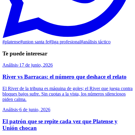
#
platense
#
union santa fe
#
liga profesional
#
análisis táctico
Te puede interesar
Análisis
·
17 de junio, 2026
River vs Barracas: el número que deshace el relato
El River de la tribuna es máquina de goles; el River que juega contra
bloques bajos sufre. Sin cuotas a la vista, los números silenciosos
piden calma.
Análisis
·
6 de junio, 2026
El patrón que se repite cada vez que Platense y
Unión chocan