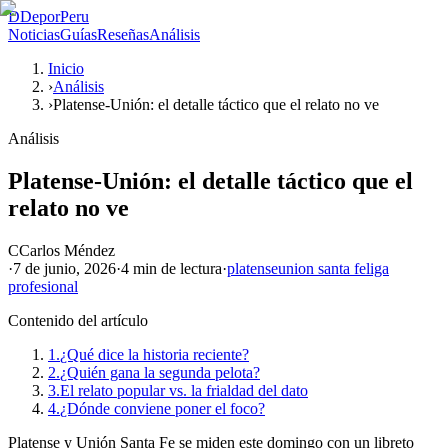
D
DeporPeru
Noticias
Guías
Reseñas
Análisis
Inicio
›
Análisis
›
Platense-Unión: el detalle táctico que el relato no ve
Análisis
Platense-Unión: el detalle táctico que el
relato no ve
C
Carlos Méndez
·
7 de junio, 2026
·
4 min
de lectura
·
platense
union santa fe
liga
profesional
Contenido del artículo
1.
¿Qué dice la historia reciente?
2.
¿Quién gana la segunda pelota?
3.
El relato popular vs. la frialdad del dato
4.
¿Dónde conviene poner el foco?
Platense y Unión Santa Fe se miden este domingo con un libreto