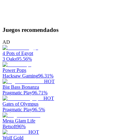
Juegos recomendados
AD
4 Pots of Egypt
3 Oaks
95.56
%
Power Pops
Hacksaw Gaming
96.31
%
HOT
Big Bass Bonanza
Pragmatic Play
96.71
%
HOT
Gates of Olympus
Pragmatic Play
96.5
%
Mega Glam Life
Betsoft
96
%
HOT
Wolf Gold