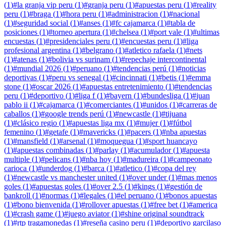
(
1
)
#
la granja vip peru
(
1
)
#
granja peru
(
1
)
#
apuestas peru
(
1
)
#
reality
peru
(
1
)
#
braga
(
1
)
#
hora peru
(
1
)
#
administracion
(
1
)
#
nacional
(
1
)
#
seguridad social
(
1
)
#
anses
(
1
)
#
fc cajamarca
(
1
)
#
tabla de
posiciones
(
1
)
#
torneo apertura
(
1
)
#
chelsea
(
1
)
#
port vale
(
1
)
#
ultimas
encuestas
(
1
)
#
presidenciales peru
(
1
)
#
encuestas peru
(
1
)
#
liga
profesional argentina
(
1
)
#
belgrano
(
1
)
#
atletico rafaela
(
1
)
#
nets
(
1
)
#
atenas
(
1
)
#
bolivia vs surinam
(
1
)
#
repechaje intercontinental
(
1
)
#
mundial 2026
(
1
)
#
peruano
(
1
)
#
tendencias perú
(
1
)
#
noticias
deportivas
(
1
)
#
peru vs senegal
(
1
)
#
cincinnati
(
1
)
#
betis
(
1
)
#
emma
stone
(
1
)
#
oscar 2026
(
1
)
#
apuestas entretenimiento
(
1
)
#
tendencias
peru
(
1
)
#
deportivo
(
1
)
#
liga f
(
1
)
#
bayern
(
1
)
#
bundesliga
(
1
)
#
juan
pablo ii
(
1
)
#
cajamarca
(
1
)
#
comerciantes
(
1
)
#
unidos
(
1
)
#
carreras de
caballos
(
1
)
#
google trends perú
(
1
)
#
newcastle
(
1
)
#
tijuana
(
1
)
#
clásico regio
(
1
)
#
apuestas liga mx
(
1
)
#
mujer
(
1
)
#
fútbol
femenino
(
1
)
#
getafe
(
1
)
#
mavericks
(
1
)
#
pacers
(
1
)
#
nba apuestas
(
1
)
#
mansfield
(
1
)
#
arsenal
(
1
)
#
moquegua
(
1
)
#
sport huancayo
(
1
)
#
apuestas combinadas
(
1
)
#
parlay
(
1
)
#
acumulador
(
1
)
#
apuesta
multiple
(
1
)
#
pelicans
(
1
)
#
nba hoy
(
1
)
#
madureira
(
1
)
#
campeonato
carioca
(
1
)
#
underdog
(
1
)
#
barca
(
1
)
#
atletico
(
1
)
#
copa del rey
(
1
)
#
newcastle vs manchester united
(
1
)
#
over under
(
1
)
#
mas menos
goles
(
1
)
#
apuestas goles
(
1
)
#
over 2.5
(
1
)
#
kings
(
1
)
#
gestión de
bankroll
(
1
)
#
normas
(
1
)
#
legales
(
1
)
#
el peruano
(
1
)
#
bonos apuestas
(
1
)
#
bono bienvenida
(
1
)
#
rollover apuestas
(
1
)
#
free bet
(
1
)
#
america
(
1
)
#
crash game
(
1
)
#
juego aviator
(
1
)
#
shine original soundtrack
(
1
)
#
rtp tragamonedas
(
1
)
#
reseña casino peru
(
1
)
#
deportivo garcilaso