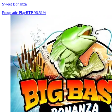
Sweet Bonanza
Pragmatic Play
RTP
96.51
%