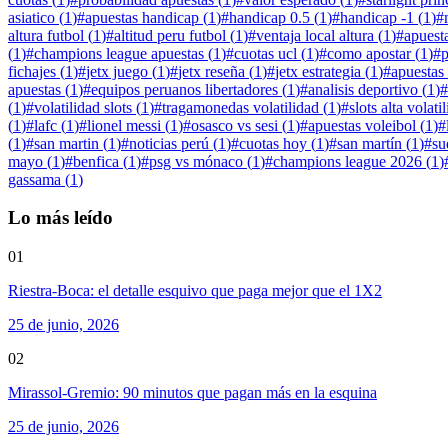
asiatico
(
1
)
#
apuestas handicap
(
1
)
#
handicap 0.5
(
1
)
#
handicap -1
(
1
)
#
altura futbol
(
1
)
#
altitud peru futbol
(
1
)
#
ventaja local altura
(
1
)
#
apuesta
(
1
)
#
champions league apuestas
(
1
)
#
cuotas ucl
(
1
)
#
como apostar
(
1
)
#
p
fichajes
(
1
)
#
jetx juego
(
1
)
#
jetx reseña
(
1
)
#
jetx estrategia
(
1
)
#
apuestas
apuestas
(
1
)
#
equipos peruanos libertadores
(
1
)
#
analisis deportivo
(
1
)
#
(
1
)
#
volatilidad slots
(
1
)
#
tragamonedas volatilidad
(
1
)
#
slots alta volati
(
1
)
#
lafc
(
1
)
#
lionel messi
(
1
)
#
osasco vs sesi
(
1
)
#
apuestas voleibol
(
1
)
#
(
1
)
#
san martin
(
1
)
#
noticias perú
(
1
)
#
cuotas hoy
(
1
)
#
san martín
(
1
)
#
su
mayo
(
1
)
#
benfica
(
1
)
#
psg vs mónaco
(
1
)
#
champions league 2026
(
1
)
gassama
(
1
)
Lo más leído
01
Riestra-Boca: el detalle esquivo que paga mejor que el 1X2
25 de junio, 2026
02
Mirassol-Gremio: 90 minutos que pagan más en la esquina
25 de junio, 2026