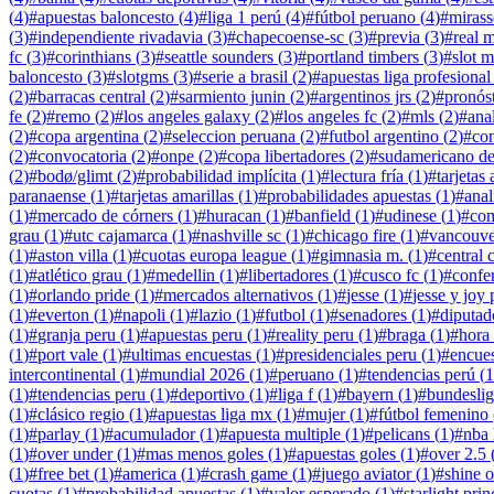
(
4
)
#
apuestas baloncesto
(
4
)
#
liga 1 perú
(
4
)
#
fútbol peruano
(
4
)
#
mirass
(
3
)
#
independiente rivadavia
(
3
)
#
chapecoense-sc
(
3
)
#
previa
(
3
)
#
real 
fc
(
3
)
#
corinthians
(
3
)
#
seattle sounders
(
3
)
#
portland timbers
(
3
)
#
slot 
baloncesto
(
3
)
#
slotgms
(
3
)
#
serie a brasil
(
2
)
#
apuestas liga profesional
(
2
)
#
barracas central
(
2
)
#
sarmiento junin
(
2
)
#
argentinos jrs
(
2
)
#
pronós
fe
(
2
)
#
remo
(
2
)
#
los angeles galaxy
(
2
)
#
los angeles fc
(
2
)
#
mls
(
2
)
#
anal
(
2
)
#
copa argentina
(
2
)
#
seleccion peruana
(
2
)
#
futbol argentino
(
2
)
#
co
(
2
)
#
convocatoria
(
2
)
#
onpe
(
2
)
#
copa libertadores
(
2
)
#
sudamericano de
(
2
)
#
bodø/glimt
(
2
)
#
probabilidad implícita
(
1
)
#
lectura fría
(
1
)
#
tarjetas
paranaense
(
1
)
#
tarjetas amarillas
(
1
)
#
probabilidades apuestas
(
1
)
#
anal
(
1
)
#
mercado de córners
(
1
)
#
huracan
(
1
)
#
banfield
(
1
)
#
udinese
(
1
)
#
co
grau
(
1
)
#
utc cajamarca
(
1
)
#
nashville sc
(
1
)
#
chicago fire
(
1
)
#
vancouve
(
1
)
#
aston villa
(
1
)
#
cuotas europa league
(
1
)
#
gimnasia m.
(
1
)
#
central 
(
1
)
#
atlético grau
(
1
)
#
medellin
(
1
)
#
libertadores
(
1
)
#
cusco fc
(
1
)
#
confe
(
1
)
#
orlando pride
(
1
)
#
mercados alternativos
(
1
)
#
jesse
(
1
)
#
jesse y joy 
(
1
)
#
everton
(
1
)
#
napoli
(
1
)
#
lazio
(
1
)
#
futbol
(
1
)
#
senadores
(
1
)
#
diputad
(
1
)
#
granja peru
(
1
)
#
apuestas peru
(
1
)
#
reality peru
(
1
)
#
braga
(
1
)
#
hora
(
1
)
#
port vale
(
1
)
#
ultimas encuestas
(
1
)
#
presidenciales peru
(
1
)
#
encues
intercontinental
(
1
)
#
mundial 2026
(
1
)
#
peruano
(
1
)
#
tendencias perú
(
1
(
1
)
#
tendencias peru
(
1
)
#
deportivo
(
1
)
#
liga f
(
1
)
#
bayern
(
1
)
#
bundesli
(
1
)
#
clásico regio
(
1
)
#
apuestas liga mx
(
1
)
#
mujer
(
1
)
#
fútbol femenino
(
1
)
#
parlay
(
1
)
#
acumulador
(
1
)
#
apuesta multiple
(
1
)
#
pelicans
(
1
)
#
nba
(
1
)
#
over under
(
1
)
#
mas menos goles
(
1
)
#
apuestas goles
(
1
)
#
over 2.5
(
1
)
#
free bet
(
1
)
#
america
(
1
)
#
crash game
(
1
)
#
juego aviator
(
1
)
#
shine o
cuotas
(
1
)
#
probabilidad apuestas
(
1
)
#
valor esperado
(
1
)
#
starlight prin