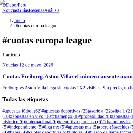
D
DeporPeru
Noticias
Guías
Reseñas
Análisis
Inicio
›
#cuotas europa league
#
cuotas europa league
1
artículo
Noticias
·
12 de mayo, 2026
Cuotas Freiburg-Aston Villa: el número ausente man
Freiburg vs Aston Villa llega sin cuotas 1X2 visibles. Sin precio, no h
Todas las etiquetas
#
apuestas fútbol
(
62
)
#
apuestas deportivas
(
23
)
#
serie a
(
22
)
#
liga 1
(
21
(
10
)
#
apuestas en vivo
(
10
)
#
flamengo
(
8
)
#
probabilidad
(
8
)
#
apuestas
(
historico
(
6
)
#
internacional
(
6
)
#
deportivo garcilaso
(
6
)
#
champions lea
(
5
)
#
independiente
(
5
)
#
liga mx
(
5
)
#
apuestas mls
(
5
)
#
peru
(
5
)
#
celtics
(
(
4
)
#
bahia
(
4
)
#
cuotas deportivas
(
4
)
#
vitoria
(
4
)
#
vasco da gama
(
4
)
#
es