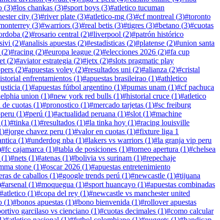
o
(
3
)
#
los chankas
(
3
)
#
sport boys
(
3
)
#
atletico tucuman
ester city
(
3
)
#
river plate
(
3
)
#
atletico-mg
(
3
)
#
cf montreal
(
3
)
#
toronto
monterrey
(
3
)
#
warriors
(
3
)
#
real betis
(
3
)
#
tigres
(
3
)
#
betano
(
3
)
#
cuotas
ordoba
(
2
)
#
rosario central
(
2
)
#
liverpool
(
2
)
#
patrón histórico
sivi
(
2
)
#
analisis apuestas
(
2
)
#
estadisticas
(
2
)
#
platense
(
2
)
#
union santa
(
2
)
#
racing
(
2
)
#
europa league
(
2
)
#
elecciones 2026
(
2
)
#
fa cup
et
(
2
)
#
aviator estrategia
(
2
)
#
jetx
(
2
)
#
slots pragmatic play
ppers
(
2
)
#
apuestas voley
(
2
)
#
resultados uni
(
2
)
#
alianza
(
2
)
#
cristal
istorial enfrentamientos
(
1
)
#
apuestas brasileirao
(
1
)
#
athletico
usticia
(
1
)
#
apuestas fútbol argentino
(
1
)
#
pumas unam
(
1
)
#
cf pachuca
delphia union
(
1
)
#
new york red bulls
(
1
)
#
historial cruce
(
1
)
#
atletico
a de cuotas
(
1
)
#
pronostico
(
1
)
#
mercado tarjetas
(
1
)
#
sc freiburg
operu
(
1
)
#
perú
(
1
)
#
actualidad peruana
(
1
)
#
slot
(
1
)
#
machine
(
1
)
#
tinka
(
1
)
#
resultados
(
1
)
#
la tinka hoy
(
1
)
#
racing louisville
1
)
#
jorge chavez peru
(
1
)
#
valor en cuotas
(
1
)
#
fixture liga 1
antica
(
1
)
#
underdog nba
(
1
)
#
lakers vs warriors
(
1
)
#
la granja vip peru
)
#
fc cajamarca
(
1
)
#
tabla de posiciones
(
1
)
#
torneo apertura
(
1
)
#
chelsea
(
1
)
#
nets
(
1
)
#
atenas
(
1
)
#
bolivia vs surinam
(
1
)
#
repechaje
mma stone
(
1
)
#
oscar 2026
(
1
)
#
apuestas entretenimiento
eras de caballos
(
1
)
#
google trends perú
(
1
)
#
newcastle
(
1
)
#
tijuana
)
#
arsenal
(
1
)
#
moquegua
(
1
)
#
sport huancayo
(
1
)
#
apuestas combinadas
#
atletico
(
1
)
#
copa del rey
(
1
)
#
newcastle vs manchester united
o
(
1
)
#
bonos apuestas
(
1
)
#
bono bienvenida
(
1
)
#
rollover apuestas
ortivo garcilaso vs cienciano
(
1
)
#
cuotas decimales
(
1
)
#
como calcular
1
)
#
atletico nacional
(
1
)
#
futbol colombiano
(
1
)
#
nuggets
(
1
)
#
handicap