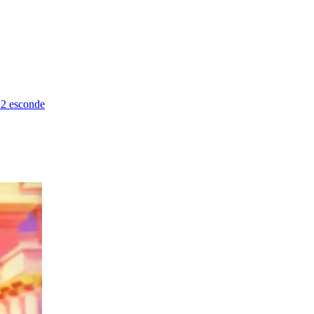
X2 esconde