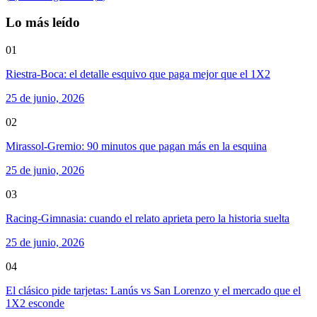
Lo más leído
01
Riestra-Boca: el detalle esquivo que paga mejor que el 1X2
25 de junio, 2026
02
Mirassol-Gremio: 90 minutos que pagan más en la esquina
25 de junio, 2026
03
Racing-Gimnasia: cuando el relato aprieta pero la historia suelta
25 de junio, 2026
04
El clásico pide tarjetas: Lanús vs San Lorenzo y el mercado que el
1X2 esconde