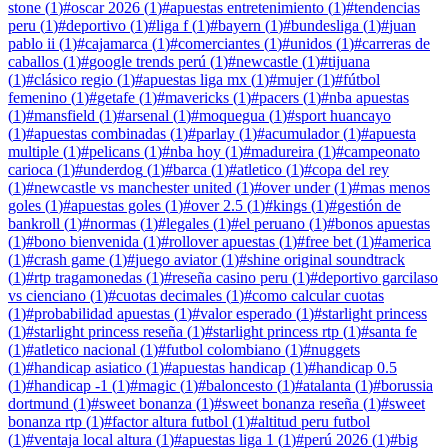
stone
(
1
)
#
oscar 2026
(
1
)
#
apuestas entretenimiento
(
1
)
#
tendencias
peru
(
1
)
#
deportivo
(
1
)
#
liga f
(
1
)
#
bayern
(
1
)
#
bundesliga
(
1
)
#
juan
pablo ii
(
1
)
#
cajamarca
(
1
)
#
comerciantes
(
1
)
#
unidos
(
1
)
#
carreras de
caballos
(
1
)
#
google trends perú
(
1
)
#
newcastle
(
1
)
#
tijuana
(
1
)
#
clásico regio
(
1
)
#
apuestas liga mx
(
1
)
#
mujer
(
1
)
#
fútbol
femenino
(
1
)
#
getafe
(
1
)
#
mavericks
(
1
)
#
pacers
(
1
)
#
nba apuestas
(
1
)
#
mansfield
(
1
)
#
arsenal
(
1
)
#
moquegua
(
1
)
#
sport huancayo
(
1
)
#
apuestas combinadas
(
1
)
#
parlay
(
1
)
#
acumulador
(
1
)
#
apuesta
multiple
(
1
)
#
pelicans
(
1
)
#
nba hoy
(
1
)
#
madureira
(
1
)
#
campeonato
carioca
(
1
)
#
underdog
(
1
)
#
barca
(
1
)
#
atletico
(
1
)
#
copa del rey
(
1
)
#
newcastle vs manchester united
(
1
)
#
over under
(
1
)
#
mas menos
goles
(
1
)
#
apuestas goles
(
1
)
#
over 2.5
(
1
)
#
kings
(
1
)
#
gestión de
bankroll
(
1
)
#
normas
(
1
)
#
legales
(
1
)
#
el peruano
(
1
)
#
bonos apuestas
(
1
)
#
bono bienvenida
(
1
)
#
rollover apuestas
(
1
)
#
free bet
(
1
)
#
america
(
1
)
#
crash game
(
1
)
#
juego aviator
(
1
)
#
shine original soundtrack
(
1
)
#
rtp tragamonedas
(
1
)
#
reseña casino peru
(
1
)
#
deportivo garcilaso
vs cienciano
(
1
)
#
cuotas decimales
(
1
)
#
como calcular cuotas
(
1
)
#
probabilidad apuestas
(
1
)
#
valor esperado
(
1
)
#
starlight princess
(
1
)
#
starlight princess reseña
(
1
)
#
starlight princess rtp
(
1
)
#
santa fe
(
1
)
#
atletico nacional
(
1
)
#
futbol colombiano
(
1
)
#
nuggets
(
1
)
#
handicap asiatico
(
1
)
#
apuestas handicap
(
1
)
#
handicap 0.5
(
1
)
#
handicap -1
(
1
)
#
magic
(
1
)
#
baloncesto
(
1
)
#
atalanta
(
1
)
#
borussia
dortmund
(
1
)
#
sweet bonanza
(
1
)
#
sweet bonanza reseña
(
1
)
#
sweet
bonanza rtp
(
1
)
#
factor altura futbol
(
1
)
#
altitud peru futbol
(
1
)
#
ventaja local altura
(
1
)
#
apuestas liga 1
(
1
)
#
perú 2026
(
1
)
#
big