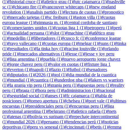
(
1
)
#
historial cruce
(
1
)
#
atletico grau
(
1
)
#
utc cajamarca
(
1
)
#
nashville
sc
(
1
)
#
chicago fire
(
1
)
#
vancouver whitecaps
(
1
)
#
new england
revolution
(
1
)
#
analisis partido
(
1
)
#
lectura de cuotas
(
1
)
#
pronostico
(
1
)
#
mercado tarjetas
(
1
)
#
sc freiburg
(
1
)
#
aston villa
(
1
)
#
cuotas
europa league
(
1
)
#
gimnasia m.
(
1
)
#
central cordoba de santiago
(
1
)
#
comerciantes unidos
(
1
)
#
cuotas liga 1
(
1
)
#
petroperu
(
1
)
#
perú
(
1
)
#
actualidad peruana
(
1
)
#
slot
(
1
)
#
machine
(
1
)
#
atlético grau
(
1
)
#
medellin
(
1
)
#
libertadores
(
1
)
#
cusco fc
(
1
)
#
conference league
(
1
)
#
rayo vallecano
(
1
)
#
cuotas europa
(
1
)
#
melgar
(
1
)
#
suns
(
1
)
#
tinka
(
1
)
#
resultados
(
1
)
#
la tinka hoy
(
1
)
#
racing louisville
(
1
)
#
orlando
pride
(
1
)
#
mercados alternativos
(
1
)
#
jesse
(
1
)
#
jesse y joy peru
(
1
)
#
liga argentina
(
1
)
#
puebla
(
1
)
#
nuevo aeropuerto jorge chavez
(
1
)
#
jorge chavez peru
(
1
)
#
valor en cuotas
(
1
)
#
fixture liga 1
(
1
)
#
everton
(
1
)
#
napoli
(
1
)
#
lazio
(
1
)
#
futbol
(
1
)
#
senadores
(
1
)
#
diputados
(
1
)
#
2026
(
1
)
#
gol
(
1
)
#
dia mundial de la cuantica
(
1
)
#
mundial
(
1
)
#
cuantica
(
1
)
#
underdog nba
(
1
)
#
lakers vs warriors
(
1
)
#
la granja vip peru
(
1
)
#
granja peru
(
1
)
#
apuestas peru
(
1
)
#
reality
peru
(
1
)
#
braga
(
1
)
#
hora peru
(
1
)
#
administracion
(
1
)
#
nacional
(
1
)
#
seguridad social
(
1
)
#
anses
(
1
)
#
fc cajamarca
(
1
)
#
tabla de
posiciones
(
1
)
#
torneo apertura
(
1
)
#
chelsea
(
1
)
#
port vale
(
1
)
#
ultimas
encuestas
(
1
)
#
presidenciales peru
(
1
)
#
encuestas peru
(
1
)
#
liga
profesional argentina
(
1
)
#
belgrano
(
1
)
#
atletico rafaela
(
1
)
#
nets
(
1
)
#
atenas
(
1
)
#
bolivia vs surinam
(
1
)
#
repechaje intercontinental
(
1
)
#
mundial 2026
(
1
)
#
peruano
(
1
)
#
tendencias perú
(
1
)
#
noticias
deportivas
(
1
)
#
peru vs senegal
(
1
)
#
cincinnati
(
1
)
#
betis
(
1
)
#
emma