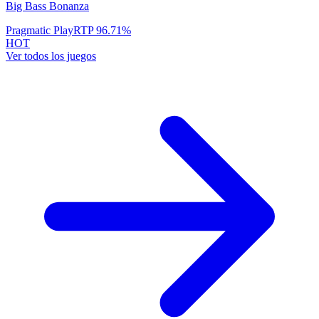
Big Bass Bonanza
Pragmatic Play
RTP
96.71
%
HOT
Ver todos los juegos