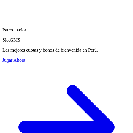
Patrocinador
SlotGMS
Las mejores cuotas y bonos de bienvenida en Perú.
Jugar Ahora