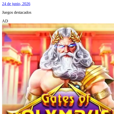
24 de junio, 2026
Juegos destacados
AD