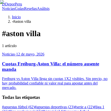
D
DeporPeru
Noticias
Guías
Reseñas
Análisis
Inicio
›
#aston villa
#
aston villa
1
artículo
Noticias
·
12 de mayo, 2026
Cuotas Freiburg-Aston Villa: el número ausente
manda
Freiburg vs Aston Villa llega sin cuotas 1X2 visibles. Sin precio, no
hay probabilidad confiable ni valor real para apostar antes del
mercado.
Todas las etiquetas
#
apuestas fútbol
(
62
)
#
apuestas deportivas
(
23
)
#
serie a
(
22
)
#
liga 1