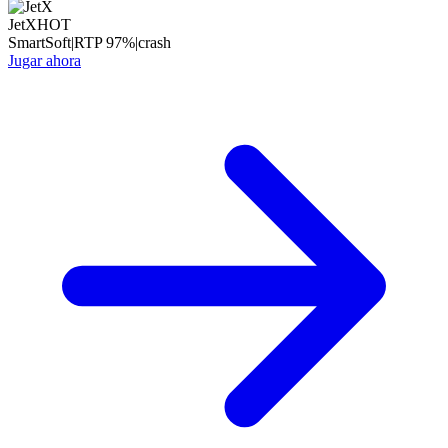
JetX
HOT
SmartSoft
|
RTP
97
%
|
crash
Jugar ahora