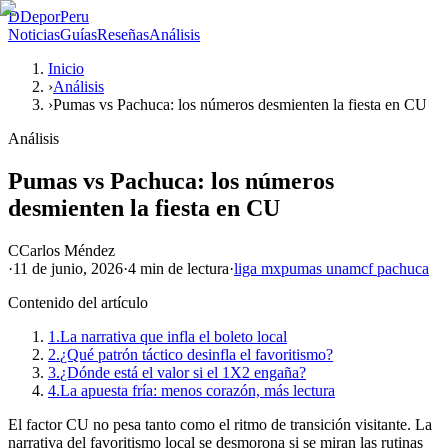
D
DeporPeru
Noticias
Guías
Reseñas
Análisis
Inicio
›
Análisis
›
Pumas vs Pachuca: los números desmienten la fiesta en CU
Análisis
Pumas vs Pachuca: los números
desmienten la fiesta en CU
C
Carlos Méndez
·
11 de junio, 2026
·
4 min
de lectura
·
liga mx
pumas unam
cf pachuca
Contenido del artículo
1.
La narrativa que infla el boleto local
2.
¿Qué patrón táctico desinfla el favoritismo?
3.
¿Dónde está el valor si el 1X2 engaña?
4.
La apuesta fría: menos corazón, más lectura
El factor CU no pesa tanto como el ritmo de transición visitante. La
narrativa del favoritismo local se desmorona si se miran las rutinas