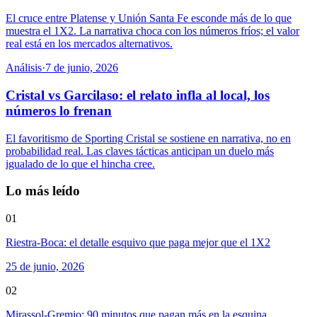
El cruce entre Platense y Unión Santa Fe esconde más de lo que
muestra el 1X2. La narrativa choca con los números fríos; el valor
real está en los mercados alternativos.
Análisis
·
7 de junio, 2026
Cristal vs Garcilaso: el relato infla al local, los
números lo frenan
El favoritismo de Sporting Cristal se sostiene en narrativa, no en
probabilidad real. Las claves tácticas anticipan un duelo más
igualado de lo que el hincha cree.
Lo más leído
01
Riestra-Boca: el detalle esquivo que paga mejor que el 1X2
25 de junio, 2026
02
Mirassol-Gremio: 90 minutos que pagan más en la esquina