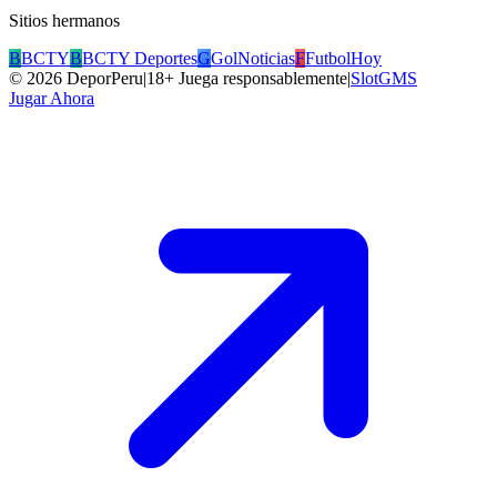
Sitios hermanos
B
BCTY
B
BCTY Deportes
G
GolNoticias
F
FutbolHoy
©
2026
DeporPeru
|
18+ Juega responsablemente
|
SlotGMS
Jugar Ahora