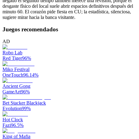
llegado el segundo tiempo también merece una revisión, porque el
desgaste físico del local suele abrir espacios definitivos después del
minuto 60. El corazón pide fiesta en CU; la estadística, silenciosa,
sugiere mirar hacia la banca visitante.
Juegos recomendados
AD
Robo Lab
Red Tiger
96
%
Miko Festival
OneTouch
96.14
%
Ancient Gong
GameArt
96
%
Bet Stacker Blackjack
Evolution
99
%
Hot Clock
Fazi
96.5
%
King of Mafia