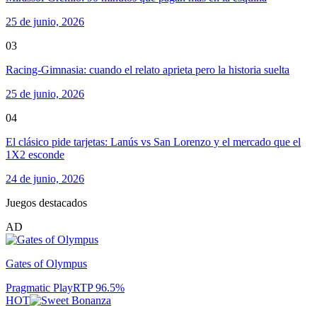
25 de junio, 2026
03
Racing-Gimnasia: cuando el relato aprieta pero la historia suelta
25 de junio, 2026
04
El clásico pide tarjetas: Lanús vs San Lorenzo y el mercado que el
1X2 esconde
24 de junio, 2026
Juegos destacados
AD
Gates of Olympus
Pragmatic Play
RTP
96.5
%
HOT