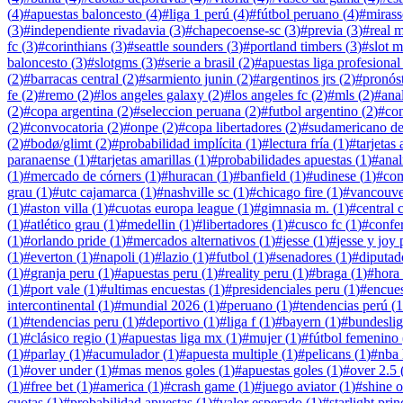
(
4
)
#
apuestas baloncesto
(
4
)
#
liga 1 perú
(
4
)
#
fútbol peruano
(
4
)
#
mirass
(
3
)
#
independiente rivadavia
(
3
)
#
chapecoense-sc
(
3
)
#
previa
(
3
)
#
real 
fc
(
3
)
#
corinthians
(
3
)
#
seattle sounders
(
3
)
#
portland timbers
(
3
)
#
slot 
baloncesto
(
3
)
#
slotgms
(
3
)
#
serie a brasil
(
2
)
#
apuestas liga profesional
(
2
)
#
barracas central
(
2
)
#
sarmiento junin
(
2
)
#
argentinos jrs
(
2
)
#
pronós
fe
(
2
)
#
remo
(
2
)
#
los angeles galaxy
(
2
)
#
los angeles fc
(
2
)
#
mls
(
2
)
#
anal
(
2
)
#
copa argentina
(
2
)
#
seleccion peruana
(
2
)
#
futbol argentino
(
2
)
#
co
(
2
)
#
convocatoria
(
2
)
#
onpe
(
2
)
#
copa libertadores
(
2
)
#
sudamericano de
(
2
)
#
bodø/glimt
(
2
)
#
probabilidad implícita
(
1
)
#
lectura fría
(
1
)
#
tarjetas
paranaense
(
1
)
#
tarjetas amarillas
(
1
)
#
probabilidades apuestas
(
1
)
#
anal
(
1
)
#
mercado de córners
(
1
)
#
huracan
(
1
)
#
banfield
(
1
)
#
udinese
(
1
)
#
co
grau
(
1
)
#
utc cajamarca
(
1
)
#
nashville sc
(
1
)
#
chicago fire
(
1
)
#
vancouve
(
1
)
#
aston villa
(
1
)
#
cuotas europa league
(
1
)
#
gimnasia m.
(
1
)
#
central 
(
1
)
#
atlético grau
(
1
)
#
medellin
(
1
)
#
libertadores
(
1
)
#
cusco fc
(
1
)
#
confe
(
1
)
#
orlando pride
(
1
)
#
mercados alternativos
(
1
)
#
jesse
(
1
)
#
jesse y joy 
(
1
)
#
everton
(
1
)
#
napoli
(
1
)
#
lazio
(
1
)
#
futbol
(
1
)
#
senadores
(
1
)
#
diputad
(
1
)
#
granja peru
(
1
)
#
apuestas peru
(
1
)
#
reality peru
(
1
)
#
braga
(
1
)
#
hora
(
1
)
#
port vale
(
1
)
#
ultimas encuestas
(
1
)
#
presidenciales peru
(
1
)
#
encues
intercontinental
(
1
)
#
mundial 2026
(
1
)
#
peruano
(
1
)
#
tendencias perú
(
1
(
1
)
#
tendencias peru
(
1
)
#
deportivo
(
1
)
#
liga f
(
1
)
#
bayern
(
1
)
#
bundesli
(
1
)
#
clásico regio
(
1
)
#
apuestas liga mx
(
1
)
#
mujer
(
1
)
#
fútbol femenino
(
1
)
#
parlay
(
1
)
#
acumulador
(
1
)
#
apuesta multiple
(
1
)
#
pelicans
(
1
)
#
nba
(
1
)
#
over under
(
1
)
#
mas menos goles
(
1
)
#
apuestas goles
(
1
)
#
over 2.5
(
1
)
#
free bet
(
1
)
#
america
(
1
)
#
crash game
(
1
)
#
juego aviator
(
1
)
#
shine o
cuotas
(
1
)
#
probabilidad apuestas
(
1
)
#
valor esperado
(
1
)
#
starlight prin