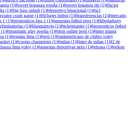
nanza
(
1
)
#
sweet bonanza reseña
(
1
)
#
sweet bonanza rtp
(
1
)
#
factor
eña
(
1
)
#
big bass splash
(
1
)
#
deportivo binacional
(
1
)
#
ucl
aviator crash game
(
1
)
#
fichajes futbol
(
1
)
#
transferencias
(
1
)
#
mercado
a 1
(
1
)
#
pronosticos liga 1
(
1
)
#
apuestas futbol peru
(
1
)
#
libertadores
eliminatorias
(
1
)
#
blanquirroja
(
1
)
#
ticketmaster
(
1
)
#
pronosticos futbol
(
1
)
#
pragmatic play reseña
(
1
)
#
slots online perú
(
1
)
#
inter miami
na
(
1
)
#
regatas lima
(
1
)
#
sesi
(
1
)
#
sudamericano de clubes voley
basket
(
1
)
#
cuotas champions
(
1
)
#
milan
(
1
)
#
inter de milan
(
1
)
#
2 de
alianza lima voley
(
1
)
#
apuestas deportivas peru
(
1
)
#
girona
(
1
)
#
sekou