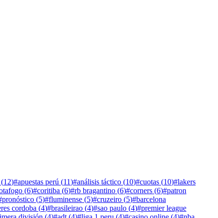
(
12
)
#
apuestas perú
(
11
)
#
análisis táctico
(
10
)
#
cuotas
(
10
)
#
lakers
otafogo
(
6
)
#
coritiba
(
6
)
#
rb bragantino
(
6
)
#
corners
(
6
)
#
patron
#
pronóstico
(
5
)
#
fluminense
(
5
)
#
cruzeiro
(
5
)
#
barcelona
leres cordoba
(
4
)
#
brasileirao
(
4
)
#
sao paulo
(
4
)
#
premier league
imera división
(
4
)
#
adt
(
4
)
#
liga 1 peru
(
4
)
#
casino online
(
4
)
#
nba