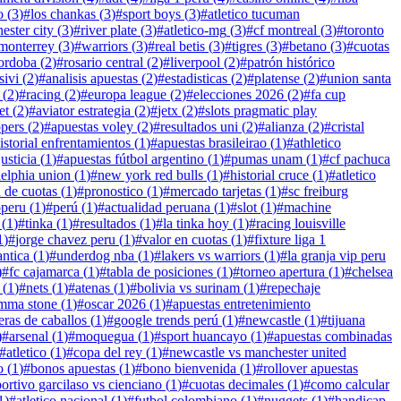
o
(
3
)
#
los chankas
(
3
)
#
sport boys
(
3
)
#
atletico tucuman
ester city
(
3
)
#
river plate
(
3
)
#
atletico-mg
(
3
)
#
cf montreal
(
3
)
#
toronto
monterrey
(
3
)
#
warriors
(
3
)
#
real betis
(
3
)
#
tigres
(
3
)
#
betano
(
3
)
#
cuotas
ordoba
(
2
)
#
rosario central
(
2
)
#
liverpool
(
2
)
#
patrón histórico
sivi
(
2
)
#
analisis apuestas
(
2
)
#
estadisticas
(
2
)
#
platense
(
2
)
#
union santa
(
2
)
#
racing
(
2
)
#
europa league
(
2
)
#
elecciones 2026
(
2
)
#
fa cup
et
(
2
)
#
aviator estrategia
(
2
)
#
jetx
(
2
)
#
slots pragmatic play
ppers
(
2
)
#
apuestas voley
(
2
)
#
resultados uni
(
2
)
#
alianza
(
2
)
#
cristal
istorial enfrentamientos
(
1
)
#
apuestas brasileirao
(
1
)
#
athletico
usticia
(
1
)
#
apuestas fútbol argentino
(
1
)
#
pumas unam
(
1
)
#
cf pachuca
delphia union
(
1
)
#
new york red bulls
(
1
)
#
historial cruce
(
1
)
#
atletico
a de cuotas
(
1
)
#
pronostico
(
1
)
#
mercado tarjetas
(
1
)
#
sc freiburg
operu
(
1
)
#
perú
(
1
)
#
actualidad peruana
(
1
)
#
slot
(
1
)
#
machine
(
1
)
#
tinka
(
1
)
#
resultados
(
1
)
#
la tinka hoy
(
1
)
#
racing louisville
1
)
#
jorge chavez peru
(
1
)
#
valor en cuotas
(
1
)
#
fixture liga 1
antica
(
1
)
#
underdog nba
(
1
)
#
lakers vs warriors
(
1
)
#
la granja vip peru
)
#
fc cajamarca
(
1
)
#
tabla de posiciones
(
1
)
#
torneo apertura
(
1
)
#
chelsea
(
1
)
#
nets
(
1
)
#
atenas
(
1
)
#
bolivia vs surinam
(
1
)
#
repechaje
mma stone
(
1
)
#
oscar 2026
(
1
)
#
apuestas entretenimiento
eras de caballos
(
1
)
#
google trends perú
(
1
)
#
newcastle
(
1
)
#
tijuana
)
#
arsenal
(
1
)
#
moquegua
(
1
)
#
sport huancayo
(
1
)
#
apuestas combinadas
#
atletico
(
1
)
#
copa del rey
(
1
)
#
newcastle vs manchester united
o
(
1
)
#
bonos apuestas
(
1
)
#
bono bienvenida
(
1
)
#
rollover apuestas
ortivo garcilaso vs cienciano
(
1
)
#
cuotas decimales
(
1
)
#
como calcular
1
)
#
atletico nacional
(
1
)
#
futbol colombiano
(
1
)
#
nuggets
(
1
)
#
handicap