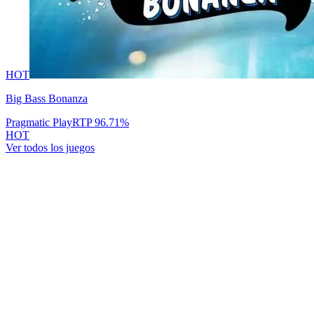
HOT
Big Bass Bonanza
Pragmatic Play
RTP
96.71
%
HOT
Ver todos los juegos