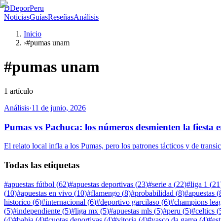
D
DeporPeru
Noticias
Guías
Reseñas
Análisis
Inicio
›
#pumas unam
#
pumas unam
1
artículo
Análisis
·
11 de junio, 2026
Pumas vs Pachuca: los números desmienten la fiesta 
El relato local infla a los Pumas, pero los patrones tácticos y de trans
Todas las etiquetas
#
apuestas fútbol
(
62
)
#
apuestas deportivas
(
23
)
#
serie a
(
22
)
#
liga 1
(
21
(
10
)
#
apuestas en vivo
(
10
)
#
flamengo
(
8
)
#
probabilidad
(
8
)
#
apuestas
(
historico
(
6
)
#
internacional
(
6
)
#
deportivo garcilaso
(
6
)
#
champions lea
(
5
)
#
independiente
(
5
)
#
liga mx
(
5
)
#
apuestas mls
(
5
)
#
peru
(
5
)
#
celtics
(
(
4
)
#
bahia
(
4
)
#
cuotas deportivas
(
4
)
#
vitoria
(
4
)
#
vasco da gama
(
4
)
#
es