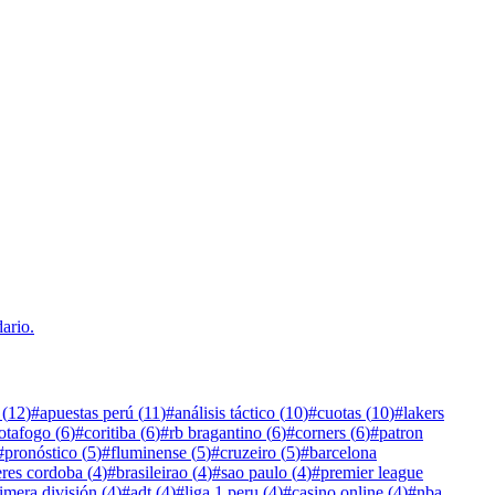
ario.
(
12
)
#
apuestas perú
(
11
)
#
análisis táctico
(
10
)
#
cuotas
(
10
)
#
lakers
otafogo
(
6
)
#
coritiba
(
6
)
#
rb bragantino
(
6
)
#
corners
(
6
)
#
patron
#
pronóstico
(
5
)
#
fluminense
(
5
)
#
cruzeiro
(
5
)
#
barcelona
leres cordoba
(
4
)
#
brasileirao
(
4
)
#
sao paulo
(
4
)
#
premier league
imera división
(
4
)
#
adt
(
4
)
#
liga 1 peru
(
4
)
#
casino online
(
4
)
#
nba