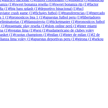
nanza
(
1
)
#
sweet bonanza reseña
(
1
)
#
sweet bonanza rtp
(
1
)
#
factor
eña
(
1
)
#
big bass splash
(
1
)
#
deportivo binacional
(
1
)
#
ucl
aviator crash game
(
1
)
#
fichajes futbol
(
1
)
#
transferencias
(
1
)
#
mercado
a 1
(
1
)
#
pronosticos liga 1
(
1
)
#
apuestas futbol peru
(
1
)
#
libertadores
eliminatorias
(
1
)
#
blanquirroja
(
1
)
#
ticketmaster
(
1
)
#
pronosticos futbol
(
1
)
#
pragmatic play reseña
(
1
)
#
slots online perú
(
1
)
#
inter miami
na
(
1
)
#
regatas lima
(
1
)
#
sesi
(
1
)
#
sudamericano de clubes voley
basket
(
1
)
#
cuotas champions
(
1
)
#
milan
(
1
)
#
inter de milan
(
1
)
#
2 de
alianza lima voley
(
1
)
#
apuestas deportivas peru
(
1
)
#
girona
(
1
)
#
sekou