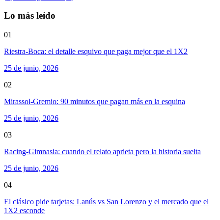
Lo más leído
01
Riestra-Boca: el detalle esquivo que paga mejor que el 1X2
25 de junio, 2026
02
Mirassol-Gremio: 90 minutos que pagan más en la esquina
25 de junio, 2026
03
Racing-Gimnasia: cuando el relato aprieta pero la historia suelta
25 de junio, 2026
04
El clásico pide tarjetas: Lanús vs San Lorenzo y el mercado que el
1X2 esconde