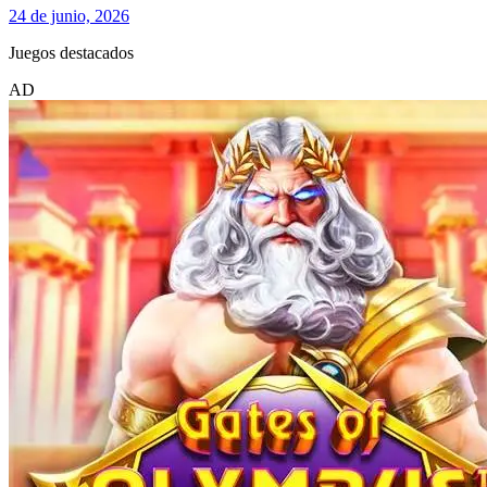
24 de junio, 2026
Juegos destacados
AD