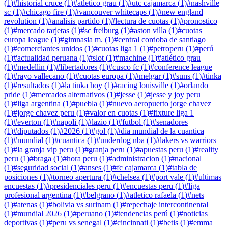
(
1
)
#
historial cruce
(
1
)
#
atletico grau
(
1
)
#
utc cajamarca
(
1
)
#
nashville
sc
(
1
)
#
chicago fire
(
1
)
#
vancouver whitecaps
(
1
)
#
new england
revolution
(
1
)
#
analisis partido
(
1
)
#
lectura de cuotas
(
1
)
#
pronostico
(
1
)
#
mercado tarjetas
(
1
)
#
sc freiburg
(
1
)
#
aston villa
(
1
)
#
cuotas
europa league
(
1
)
#
gimnasia m.
(
1
)
#
central cordoba de santiago
(
1
)
#
comerciantes unidos
(
1
)
#
cuotas liga 1
(
1
)
#
petroperu
(
1
)
#
perú
(
1
)
#
actualidad peruana
(
1
)
#
slot
(
1
)
#
machine
(
1
)
#
atlético grau
(
1
)
#
medellin
(
1
)
#
libertadores
(
1
)
#
cusco fc
(
1
)
#
conference league
(
1
)
#
rayo vallecano
(
1
)
#
cuotas europa
(
1
)
#
melgar
(
1
)
#
suns
(
1
)
#
tinka
(
1
)
#
resultados
(
1
)
#
la tinka hoy
(
1
)
#
racing louisville
(
1
)
#
orlando
pride
(
1
)
#
mercados alternativos
(
1
)
#
jesse
(
1
)
#
jesse y joy peru
(
1
)
#
liga argentina
(
1
)
#
puebla
(
1
)
#
nuevo aeropuerto jorge chavez
(
1
)
#
jorge chavez peru
(
1
)
#
valor en cuotas
(
1
)
#
fixture liga 1
(
1
)
#
everton
(
1
)
#
napoli
(
1
)
#
lazio
(
1
)
#
futbol
(
1
)
#
senadores
(
1
)
#
diputados
(
1
)
#
2026
(
1
)
#
gol
(
1
)
#
dia mundial de la cuantica
(
1
)
#
mundial
(
1
)
#
cuantica
(
1
)
#
underdog nba
(
1
)
#
lakers vs warriors
(
1
)
#
la granja vip peru
(
1
)
#
granja peru
(
1
)
#
apuestas peru
(
1
)
#
reality
peru
(
1
)
#
braga
(
1
)
#
hora peru
(
1
)
#
administracion
(
1
)
#
nacional
(
1
)
#
seguridad social
(
1
)
#
anses
(
1
)
#
fc cajamarca
(
1
)
#
tabla de
posiciones
(
1
)
#
torneo apertura
(
1
)
#
chelsea
(
1
)
#
port vale
(
1
)
#
ultimas
encuestas
(
1
)
#
presidenciales peru
(
1
)
#
encuestas peru
(
1
)
#
liga
profesional argentina
(
1
)
#
belgrano
(
1
)
#
atletico rafaela
(
1
)
#
nets
(
1
)
#
atenas
(
1
)
#
bolivia vs surinam
(
1
)
#
repechaje intercontinental
(
1
)
#
mundial 2026
(
1
)
#
peruano
(
1
)
#
tendencias perú
(
1
)
#
noticias
deportivas
(
1
)
#
peru vs senegal
(
1
)
#
cincinnati
(
1
)
#
betis
(
1
)
#
emma