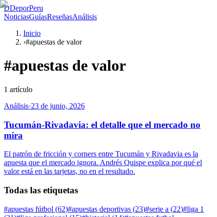
D
DeporPeru
Noticias
Guías
Reseñas
Análisis
Inicio
›
#apuestas de valor
#
apuestas de valor
1
artículo
Análisis
·
23 de junio, 2026
Tucumán-Rivadavia: el detalle que el mercado no
mira
El patrón de fricción y corners entre Tucumán y Rivadavia es la
apuesta que el mercado ignora. Andrés Quispe explica por qué el
valor está en las tarjetas, no en el resultado.
Todas las etiquetas
#
apuestas fútbol
(
62
)
#
apuestas deportivas
(
23
)
#
serie a
(
22
)
#
liga 1