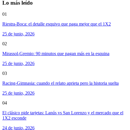
Lo más leído
01
Riestra-Boca: el detalle esquivo que paga mejor que el 1X2
25 de junio, 2026
02
Mirassol-Gremio: 90 minutos que pagan más en la esquina
25 de junio, 2026
03
Racing-Gimnasia: cuando el relato aprieta pero la historia suelta
25 de junio, 2026
04
El clásico pide tarjetas: Lanús vs San Lorenzo y el mercado que el
1X2 esconde
24 de junio, 2026