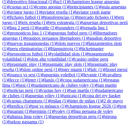
(
1
)
#
deportivo binacional
(
1
)
#
ucl
(
1
)
#
champions league apuestas
(
1
)
#
cuotas ucl
(
1
)
#
como apostar
(
1
)
#
principiantes
(
1
)
#
guia apuestas
(
1
)
#
aviator juego
(
1
)
#
aviator reseña
(
1
)
#
aviator crash game
(
1
)
#
fichajes futbol
(
1
)
#
transferencias
(
1
)
#
mercado fichajes
(
1
)
#
jetx
juego
(
1
)
#
jetx reseña
(
1
)
#
jetx estrategia
(
1
)
#
apuestas deportivas perú
(
1
)
#
liga 2 perú
(
1
)
#
seattle
(
1
)
#
sounders
(
1
)
#
jornada liga 1
(
1
)
#
pronosticos liga 1
(
1
)
#
apuestas futbol peru
(
1
)
#
libertadores
apuestas
(
1
)
#
equipos peruanos libertadores
(
1
)
#
analisis deportivo
(
1
)
#
nuevas tragamonedas
(
1
)
#
slots nuevos
(
1
)
#
lanzamientos slots
(
1
)
#
peru eliminatorias
(
1
)
#
blanquirroja
(
1
)
#
ticketmaster
(
1
)
#
pronosticos futbol
(
1
)
#
volatilidad slots
(
1
)
#
tragamonedas
volatilidad
(
1
)
#
slots alta volatilidad
(
1
)
#
casino online peru
(
1
)
#
pragmatic play
(
1
)
#
pragmatic play slots
(
1
)
#
pragmatic play
reseña
(
1
)
#
slots online perú
(
1
)
#
inter miami
(
1
)
#
lafc
(
1
)
#
lionel messi
(
1
)
#
osasco vs sesi
(
1
)
#
apuestas voleibol
(
1
)
#
levante
(
1
)
#
cavaliers
(
1
)
#
lecce
(
1
)
#
inter
(
1
)
#
lanús
(
1
)
#
copa sudamericana
(
1
)
#
regatas
lima
(
1
)
#
sesi
(
1
)
#
sudamericano de clubes voley
(
1
)
#
san martin
(
1
)
#
noticias perú
(
1
)
#
cuotas hoy
(
1
)
#
san martín
(
1
)
#
sudamericano
de clubes
(
1
)
#
apuestas vóley
(
1
)
#
unicaja
(
1
)
#
copa del rey basket
(
1
)
#
cuotas champions
(
1
)
#
milan
(
1
)
#
inter de milan
(
1
)
#
2 de mayo
(
1
)
#
benfica
(
1
)
#
psg vs mónaco
(
1
)
#
champions league 2026
(
1
)
#
psg
(
1
)
#
guarani
(
1
)
#
geminis
(
1
)
#
voley
(
1
)
#
liga peruana de voley
(
1
)
#
alianza lima voley
(
1
)
#
apuestas deportivas peru
(
1
)
#
girona
(
1
)
#
sekou gassama
(
1
)