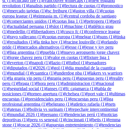
sc
(
1
)
#
chicago fire
(
1
)
#
vancouver whitecaps
(
1
)
#
new england
revolution
(
1
)
#
analisis partido
(
1
)
#
lectura de cuotas
(
1
)
#
pronostico
(
1
)
#
mercado tarjetas
(
1
)
#
sc freiburg
(
1
)
#
aston villa
(
1
)
#
cuotas
europa league
(
1
)
#
gimnasia m.
(
1
)
#
central cordoba de santiago
(
1
)
#
comerciantes unidos
(
1
)
#
cuotas liga 1
(
1
)
#
petroperu
(
1
)
#
perú
(
1
)
#
actualidad peruana
(
1
)
#
slot
(
1
)
#
machine
(
1
)
#
atlético grau
(
1
)
#
medellin
(
1
)
#
libertadores
(
1
)
#
cusco fc
(
1
)
#
conference league
(
1
)
#
rayo vallecano
(
1
)
#
cuotas europa
(
1
)
#
melgar
(
1
)
#
suns
(
1
)
#
tinka
(
1
)
#
resultados
(
1
)
#
la tinka hoy
(
1
)
#
racing louisville
(
1
)
#
orlando
pride
(
1
)
#
mercados alternativos
(
1
)
#
jesse
(
1
)
#
jesse y joy peru
(
1
)
#
liga argentina
(
1
)
#
puebla
(
1
)
#
nuevo aeropuerto jorge chavez
(
1
)
#
jorge chavez peru
(
1
)
#
valor en cuotas
(
1
)
#
fixture liga 1
(
1
)
#
everton
(
1
)
#
napoli
(
1
)
#
lazio
(
1
)
#
futbol
(
1
)
#
senadores
(
1
)
#
diputados
(
1
)
#
2026
(
1
)
#
gol
(
1
)
#
dia mundial de la cuantica
(
1
)
#
mundial
(
1
)
#
cuantica
(
1
)
#
underdog nba
(
1
)
#
lakers vs warriors
(
1
)
#
la granja vip peru
(
1
)
#
granja peru
(
1
)
#
apuestas peru
(
1
)
#
reality
peru
(
1
)
#
braga
(
1
)
#
hora peru
(
1
)
#
administracion
(
1
)
#
nacional
(
1
)
#
seguridad social
(
1
)
#
anses
(
1
)
#
fc cajamarca
(
1
)
#
tabla de
posiciones
(
1
)
#
torneo apertura
(
1
)
#
chelsea
(
1
)
#
port vale
(
1
)
#
ultimas
encuestas
(
1
)
#
presidenciales peru
(
1
)
#
encuestas peru
(
1
)
#
liga
profesional argentina
(
1
)
#
belgrano
(
1
)
#
atletico rafaela
(
1
)
#
nets
(
1
)
#
atenas
(
1
)
#
bolivia vs surinam
(
1
)
#
repechaje intercontinental
(
1
)
#
mundial 2026
(
1
)
#
peruano
(
1
)
#
tendencias perú
(
1
)
#
noticias
deportivas
(
1
)
#
peru vs senegal
(
1
)
#
cincinnati
(
1
)
#
betis
(
1
)
#
emma
stone
(
1
)
#
oscar 2026
(
1
)
#
apuestas entretenimiento
(
1
)
#
tendencias