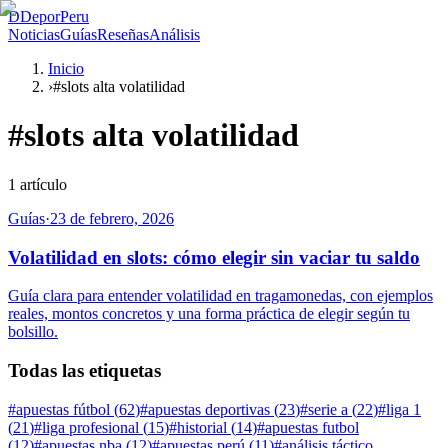
D
DeporPeru
Noticias
Guías
Reseñas
Análisis
Inicio
›
#slots alta volatilidad
#
slots alta volatilidad
1
artículo
Guías
·
23 de febrero, 2026
Volatilidad en slots: cómo elegir sin vaciar tu saldo
Guía clara para entender volatilidad en tragamonedas, con ejemplos
reales, montos concretos y una forma práctica de elegir según tu
bolsillo.
Todas las etiquetas
#
apuestas fútbol
(
62
)
#
apuestas deportivas
(
23
)
#
serie a
(
22
)
#
liga 1
(
21
)
#
liga profesional
(
15
)
#
historial
(
14
)
#
apuestas futbol
(
12
)
#
apuestas nba
(
12
)
#
apuestas perú
(
11
)
#
análisis táctico