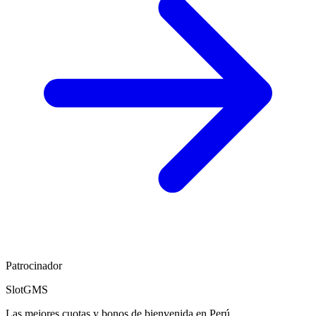
Patrocinador
SlotGMS
Las mejores cuotas y bonos de bienvenida en Perú.