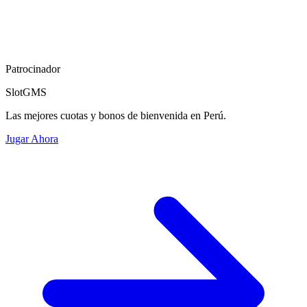
Patrocinador
SlotGMS
Las mejores cuotas y bonos de bienvenida en Perú.
Jugar Ahora