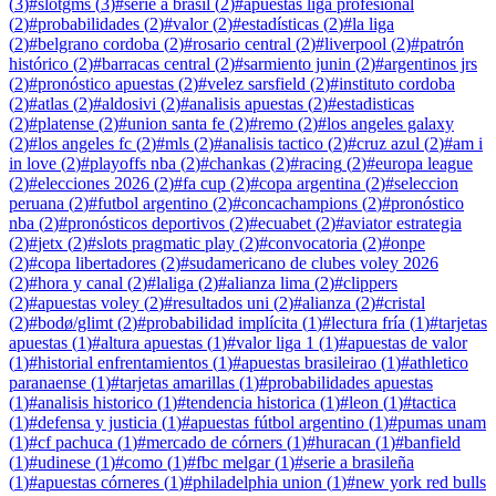
(
3
)
#
slotgms
(
3
)
#
serie a brasil
(
2
)
#
apuestas liga profesional
(
2
)
#
probabilidades
(
2
)
#
valor
(
2
)
#
estadísticas
(
2
)
#
la liga
(
2
)
#
belgrano cordoba
(
2
)
#
rosario central
(
2
)
#
liverpool
(
2
)
#
patrón
histórico
(
2
)
#
barracas central
(
2
)
#
sarmiento junin
(
2
)
#
argentinos jrs
(
2
)
#
pronóstico apuestas
(
2
)
#
velez sarsfield
(
2
)
#
instituto cordoba
(
2
)
#
atlas
(
2
)
#
aldosivi
(
2
)
#
analisis apuestas
(
2
)
#
estadisticas
(
2
)
#
platense
(
2
)
#
union santa fe
(
2
)
#
remo
(
2
)
#
los angeles galaxy
(
2
)
#
los angeles fc
(
2
)
#
mls
(
2
)
#
analisis tactico
(
2
)
#
cruz azul
(
2
)
#
am i
in love
(
2
)
#
playoffs nba
(
2
)
#
chankas
(
2
)
#
racing
(
2
)
#
europa league
(
2
)
#
elecciones 2026
(
2
)
#
fa cup
(
2
)
#
copa argentina
(
2
)
#
seleccion
peruana
(
2
)
#
futbol argentino
(
2
)
#
concachampions
(
2
)
#
pronóstico
nba
(
2
)
#
pronósticos deportivos
(
2
)
#
ecuabet
(
2
)
#
aviator estrategia
(
2
)
#
jetx
(
2
)
#
slots pragmatic play
(
2
)
#
convocatoria
(
2
)
#
onpe
(
2
)
#
copa libertadores
(
2
)
#
sudamericano de clubes voley 2026
(
2
)
#
hora y canal
(
2
)
#
laliga
(
2
)
#
alianza lima
(
2
)
#
clippers
(
2
)
#
apuestas voley
(
2
)
#
resultados uni
(
2
)
#
alianza
(
2
)
#
cristal
(
2
)
#
bodø/glimt
(
2
)
#
probabilidad implícita
(
1
)
#
lectura fría
(
1
)
#
tarjetas
apuestas
(
1
)
#
altura apuestas
(
1
)
#
valor liga 1
(
1
)
#
apuestas de valor
(
1
)
#
historial enfrentamientos
(
1
)
#
apuestas brasileirao
(
1
)
#
athletico
paranaense
(
1
)
#
tarjetas amarillas
(
1
)
#
probabilidades apuestas
(
1
)
#
analisis historico
(
1
)
#
tendencia historica
(
1
)
#
leon
(
1
)
#
tactica
(
1
)
#
defensa y justicia
(
1
)
#
apuestas fútbol argentino
(
1
)
#
pumas unam
(
1
)
#
cf pachuca
(
1
)
#
mercado de córners
(
1
)
#
huracan
(
1
)
#
banfield
(
1
)
#
udinese
(
1
)
#
como
(
1
)
#
fbc melgar
(
1
)
#
serie a brasileña
(
1
)
#
apuestas córneres
(
1
)
#
philadelphia union
(
1
)
#
new york red bulls