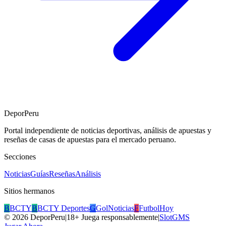
DeporPeru
Portal independiente de noticias deportivas, análisis de apuestas y
reseñas de casas de apuestas para el mercado peruano.
Secciones
Noticias
Guías
Reseñas
Análisis
Sitios hermanos
B
BCTY
B
BCTY Deportes
G
GolNoticias
F
FutbolHoy
©
2026
DeporPeru
|
18+ Juega responsablemente
|
SlotGMS