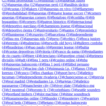
(
21
)
#
liga profesional
(
15
)
#
historial
(
14
)
#
apuestas futbol
(
12
)
#
apuestas nba
(
12
)
#
apuestas perú
(
11
)
#
análisis táctico
(
10
)
#
cuotas
(
10
)
#
lakers
(
10
)
#
apuestas en vivo
(
10
)
#
flamengo
(
8
)
#
probabilidad
(
8
)
#
apuestas
(
8
)
#
major league soccer
(
7
)
#
corners
apuestas
(
6
)
#
apuestas corners
(
6
)
#
botafogo
(
6
)
#
coritiba
(
6
)
#
rb
bragantino
(
6
)
#
corners
(
6
)
#
patron historico
(
6
)
#
internacional
(
6
)
#
deportivo garcilaso
(
6
)
#
champions league
(
6
)
#
binacional
(
6
)
#
deportivo riestra
(
5
)
#
universitario
(
5
)
#
santos
(
5
)
#
pronóstico
(
5
)
#
fluminense
(
5
)
#
cruzeiro
(
5
)
#
barcelona
(
5
)
#
independiente
(
5
)
#
liga mx
(
5
)
#
apuestas mls
(
5
)
#
peru
(
5
)
#
celtics
(
5
)
#
boca juniors
(
4
)
#
gremio
(
4
)
#
palmeiras
(
4
)
#
newells old boys
(
4
)
#
talleres cordoba
(
4
)
#
brasileirao
(
4
)
#
sao paulo
(
4
)
#
premier league
(
4
)
#
bahia
(
4
)
#
cuotas deportivas
(
4
)
#
vitoria
(
4
)
#
vasco da gama
(
4
)
#
estudiantes
de rio cuarto
(
4
)
#
tigre
(
4
)
#
cienciano
(
4
)
#
sporting cristal
(
4
)
#
primera
división
(
4
)
#
adt
(
4
)
#
liga 1 peru
(
4
)
#
casino online
(
4
)
#
nba
(
4
)
#
apuestas baloncesto
(
4
)
#
liga 1 perú
(
4
)
#
fútbol peruano
(
4
)
#
mirassol
(
3
)
#
racing club
(
3
)
#
gimnasia l.p.
(
3
)
#
lanus
(
3
)
#
san
lorenzo
(
3
)
#
cusco
(
3
)
#
los chankas
(
3
)
#
sport boys
(
3
)
#
atletico
tucuman
(
3
)
#
independiente rivadavia
(
3
)
#
chapecoense-sc
(
3
)
#
previa
(
3
)
#
real madrid
(
3
)
#
estudiantes l.p.
(
3
)
#
tarjetas
(
3
)
#
atletico
paranaense
(
3
)
#
manchester city
(
3
)
#
river plate
(
3
)
#
atletico-mg
(
3
)
#
cf montreal
(
3
)
#
toronto fc
(
3
)
#
corinthians
(
3
)
#
seattle sounders
(
3
)
#
portland timbers
(
3
)
#
slot machine
(
3
)
#
shine soundtrack
(
3
)
#
tragamonedas online
(
3
)
#
thunder
(
3
)
#
monterrey
(
3
)
#
warriors
(
3
)
#
real betis
(
3
)
#
tigres
(
3
)
#
betano
(
3
)
#
cuotas baloncesto