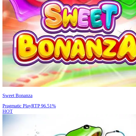
Sweet Bonanza
Pragmatic Play
RTP
96.51
%
HOT