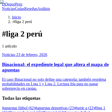
D
DeporPeru
Noticias
Guías
Reseñas
Análisis
Inicio
›
#liga 2 perú
#
liga 2 perú
1
artículo
Noticias
·
23 de febrero, 2026
Binacional: el expediente legal que altera el mapa de
apuestas
El caso Binacional no solo define una categoría: también reordena
probabilidades en Liga 1 y Liga 2. Lectura fría para no pagar
sobreprecio en cuotas.
Todas las etiquetas
#
apuestas fútbol
(
62
)
#
apuestas deportivas
(
23
)
#
serie a
(
22
)
#
liga 1