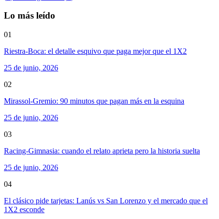
Lo más leído
01
Riestra-Boca: el detalle esquivo que paga mejor que el 1X2
25 de junio, 2026
02
Mirassol-Gremio: 90 minutos que pagan más en la esquina
25 de junio, 2026
03
Racing-Gimnasia: cuando el relato aprieta pero la historia suelta
25 de junio, 2026
04
El clásico pide tarjetas: Lanús vs San Lorenzo y el mercado que el
1X2 esconde