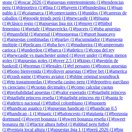
stone
(
1
)
#
oscar 2026
(
1
)
#
apuestas entretenimiento
(
1
)
#
tendencias
peru
(
1
)
#
deportivo
(
1
)
#
liga f
(
1
)
#
bayern
(
1
)
#
bundesliga
(
1
)
#
juan
pablo ii
(
1
)
#
cajamarca
(
1
)
#
comerciantes
(
1
)
#
unidos
(
1
)
#
carreras de
caballos
(
1
)
#
google trends perú
(
1
)
#
newcastle
(
1
)
#
tijuana
(
1
)
#
clásico regio
(
1
)
#
apuestas liga mx
(
1
)
#
mujer
(
1
)
#
fútbol
femenino
(
1
)
#
getafe
(
1
)
#
mavericks
(
1
)
#
pacers
(
1
)
#
nba apuestas
(
1
)
#
mansfield
(
1
)
#
arsenal
(
1
)
#
moquegua
(
1
)
#
sport huancayo
(
1
)
#
apuestas combinadas
(
1
)
#
parlay
(
1
)
#
acumulador
(
1
)
#
apuesta
multiple
(
1
)
#
pelicans
(
1
)
#
nba hoy
(
1
)
#
madureira
(
1
)
#
campeonato
carioca
(
1
)
#
underdog
(
1
)
#
barca
(
1
)
#
atletico
(
1
)
#
copa del rey
(
1
)
#
newcastle vs manchester united
(
1
)
#
over under
(
1
)
#
mas menos
goles
(
1
)
#
apuestas goles
(
1
)
#
over 2.5
(
1
)
#
kings
(
1
)
#
gestión de
bankroll
(
1
)
#
normas
(
1
)
#
legales
(
1
)
#
el peruano
(
1
)
#
bonos apuestas
(
1
)
#
bono bienvenida
(
1
)
#
rollover apuestas
(
1
)
#
free bet
(
1
)
#
america
(
1
)
#
crash game
(
1
)
#
juego aviator
(
1
)
#
shine original soundtrack
(
1
)
#
rtp tragamonedas
(
1
)
#
reseña casino peru
(
1
)
#
deportivo garcilaso
vs cienciano
(
1
)
#
cuotas decimales
(
1
)
#
como calcular cuotas
(
1
)
#
probabilidad apuestas
(
1
)
#
valor esperado
(
1
)
#
starlight princess
(
1
)
#
starlight princess reseña
(
1
)
#
starlight princess rtp
(
1
)
#
santa fe
(
1
)
#
atletico nacional
(
1
)
#
futbol colombiano
(
1
)
#
nuggets
(
1
)
#
handicap asiatico
(
1
)
#
apuestas handicap
(
1
)
#
handicap 0.5
(
1
)
#
handicap -1
(
1
)
#
magic
(
1
)
#
baloncesto
(
1
)
#
atalanta
(
1
)
#
borussia
dortmund
(
1
)
#
sweet bonanza
(
1
)
#
sweet bonanza reseña
(
1
)
#
sweet
bonanza rtp
(
1
)
#
factor altura futbol
(
1
)
#
altitud peru futbol
(
1
)
#
ventaja local altura
(
1
)
#
apuestas liga 1
(
1
)
#
perú 2026
(
1
)
#
big