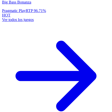
Big Bass Bonanza
Pragmatic Play
RTP
96.71
%
HOT
Ver todos los juegos