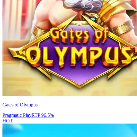
Gates of Olympus
Pragmatic Play
RTP
96.5
%
HOT