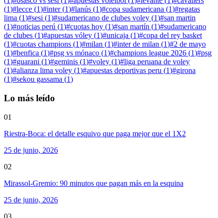
(
1
)
#
osasco vs sesi
(
1
)
#
apuestas voleibol
(
1
)
#
levante
(
1
)
#
cavaliers
(
1
)
#
lecce
(
1
)
#
inter
(
1
)
#
lanús
(
1
)
#
copa sudamericana
(
1
)
#
regatas
lima
(
1
)
#
sesi
(
1
)
#
sudamericano de clubes voley
(
1
)
#
san martin
(
1
)
#
noticias perú
(
1
)
#
cuotas hoy
(
1
)
#
san martín
(
1
)
#
sudamericano
de clubes
(
1
)
#
apuestas vóley
(
1
)
#
unicaja
(
1
)
#
copa del rey basket
(
1
)
#
cuotas champions
(
1
)
#
milan
(
1
)
#
inter de milan
(
1
)
#
2 de mayo
(
1
)
#
benfica
(
1
)
#
psg vs mónaco
(
1
)
#
champions league 2026
(
1
)
#
psg
(
1
)
#
guarani
(
1
)
#
geminis
(
1
)
#
voley
(
1
)
#
liga peruana de voley
(
1
)
#
alianza lima voley
(
1
)
#
apuestas deportivas peru
(
1
)
#
girona
(
1
)
#
sekou gassama
(
1
)
Lo más leído
01
Riestra-Boca: el detalle esquivo que paga mejor que el 1X2
25 de junio, 2026
02
Mirassol-Gremio: 90 minutos que pagan más en la esquina
25 de junio, 2026
03