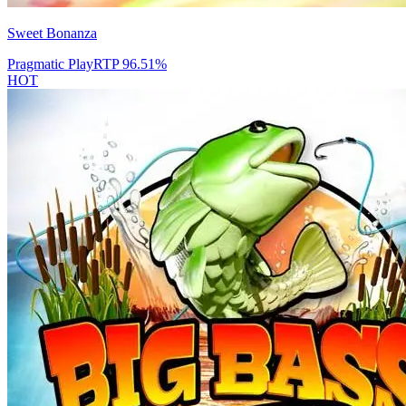
Sweet Bonanza
Pragmatic Play
RTP
96.51
%
HOT