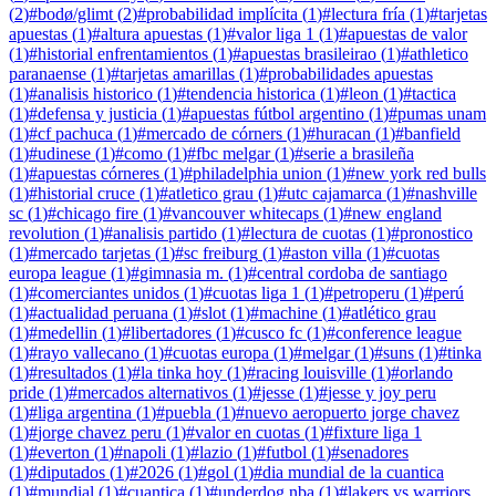
(
2
)
#
bodø/glimt
(
2
)
#
probabilidad implícita
(
1
)
#
lectura fría
(
1
)
#
tarjetas
apuestas
(
1
)
#
altura apuestas
(
1
)
#
valor liga 1
(
1
)
#
apuestas de valor
(
1
)
#
historial enfrentamientos
(
1
)
#
apuestas brasileirao
(
1
)
#
athletico
paranaense
(
1
)
#
tarjetas amarillas
(
1
)
#
probabilidades apuestas
(
1
)
#
analisis historico
(
1
)
#
tendencia historica
(
1
)
#
leon
(
1
)
#
tactica
(
1
)
#
defensa y justicia
(
1
)
#
apuestas fútbol argentino
(
1
)
#
pumas unam
(
1
)
#
cf pachuca
(
1
)
#
mercado de córners
(
1
)
#
huracan
(
1
)
#
banfield
(
1
)
#
udinese
(
1
)
#
como
(
1
)
#
fbc melgar
(
1
)
#
serie a brasileña
(
1
)
#
apuestas córneres
(
1
)
#
philadelphia union
(
1
)
#
new york red bulls
(
1
)
#
historial cruce
(
1
)
#
atletico grau
(
1
)
#
utc cajamarca
(
1
)
#
nashville
sc
(
1
)
#
chicago fire
(
1
)
#
vancouver whitecaps
(
1
)
#
new england
revolution
(
1
)
#
analisis partido
(
1
)
#
lectura de cuotas
(
1
)
#
pronostico
(
1
)
#
mercado tarjetas
(
1
)
#
sc freiburg
(
1
)
#
aston villa
(
1
)
#
cuotas
europa league
(
1
)
#
gimnasia m.
(
1
)
#
central cordoba de santiago
(
1
)
#
comerciantes unidos
(
1
)
#
cuotas liga 1
(
1
)
#
petroperu
(
1
)
#
perú
(
1
)
#
actualidad peruana
(
1
)
#
slot
(
1
)
#
machine
(
1
)
#
atlético grau
(
1
)
#
medellin
(
1
)
#
libertadores
(
1
)
#
cusco fc
(
1
)
#
conference league
(
1
)
#
rayo vallecano
(
1
)
#
cuotas europa
(
1
)
#
melgar
(
1
)
#
suns
(
1
)
#
tinka
(
1
)
#
resultados
(
1
)
#
la tinka hoy
(
1
)
#
racing louisville
(
1
)
#
orlando
pride
(
1
)
#
mercados alternativos
(
1
)
#
jesse
(
1
)
#
jesse y joy peru
(
1
)
#
liga argentina
(
1
)
#
puebla
(
1
)
#
nuevo aeropuerto jorge chavez
(
1
)
#
jorge chavez peru
(
1
)
#
valor en cuotas
(
1
)
#
fixture liga 1
(
1
)
#
everton
(
1
)
#
napoli
(
1
)
#
lazio
(
1
)
#
futbol
(
1
)
#
senadores
(
1
)
#
diputados
(
1
)
#
2026
(
1
)
#
gol
(
1
)
#
dia mundial de la cuantica
(
1
)
#
mundial
(
1
)
#
cuantica
(
1
)
#
underdog nba
(
1
)
#
lakers vs warriors