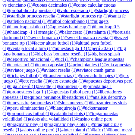
vs cienciano
(
1
)
#
cuotas decimales
(
1
)
#
como calcular cuotas
(
1
)
#
probabilidad apuestas
(
1
)
#
valor esperado
(
1
)
#
starlight princess
(
1
)
#
starlight princess reseña
(
1
)
#
starlight princess rtp
(
1
)
#
santa fe
(
1
)
#
atletico nacional
(
1
)
#
futbol colombiano
(
1
)
#
nuggets
(
1
)
#
handicap asiatico
(
1
)
#
apuestas handicap
(
1
)
#
handicap 0.5
(
1
)
#
handicap -1
(
1
)
#
magic
(
1
)
#
baloncesto
(
1
)
#
atalanta
(
1
)
#
borussia
dortmund
(
1
)
#
sweet bonanza
(
1
)
#
sweet bonanza reseña
(
1
)
#
sweet
bonanza rtp
(
1
)
#
factor altura futbol
(
1
)
#
altitud peru futbol
(
1
)
#
ventaja local altura
(
1
)
#
apuestas liga 1
(
1
)
#
perú 2026
(
1
)
#
big
bass bonanza
(
1
)
#
big bass bonanza reseña
(
1
)
#
big bass splash
(
1
)
#
deportivo binacional
(
1
)
#
ucl
(
1
)
#
champions league apuestas
(
1
)
#
cuotas ucl
(
1
)
#
como apostar
(
1
)
#
principiantes
(
1
)
#
guia apuestas
(
1
)
#
aviator juego
(
1
)
#
aviator reseña
(
1
)
#
aviator crash game
(
1
)
#
fichajes futbol
(
1
)
#
transferencias
(
1
)
#
mercado fichajes
(
1
)
#
jetx
juego
(
1
)
#
jetx reseña
(
1
)
#
jetx estrategia
(
1
)
#
apuestas deportivas perú
(
1
)
#
liga 2 perú
(
1
)
#
seattle
(
1
)
#
sounders
(
1
)
#
jornada liga 1
(
1
)
#
pronosticos liga 1
(
1
)
#
apuestas futbol peru
(
1
)
#
libertadores
apuestas
(
1
)
#
equipos peruanos libertadores
(
1
)
#
analisis deportivo
(
1
)
#
nuevas tragamonedas
(
1
)
#
slots nuevos
(
1
)
#
lanzamientos slots
(
1
)
#
peru eliminatorias
(
1
)
#
blanquirroja
(
1
)
#
ticketmaster
(
1
)
#
pronosticos futbol
(
1
)
#
volatilidad slots
(
1
)
#
tragamonedas
volatilidad
(
1
)
#
slots alta volatilidad
(
1
)
#
casino online peru
(
1
)
#
pragmatic play
(
1
)
#
pragmatic play slots
(
1
)
#
pragmatic play
reseña
(
1
)
#
slots online perú
(
1
)
#
inter miami
(
1
)
#
lafc
(
1
)
#
lionel messi