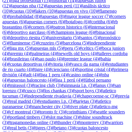
(
21
)
#
liga profesional
(
15
)
#
historial
(
14
)
#
apuestas futbol
(
12
)
#
apuestas nba
(
12
)
#
apuestas perú
(
11
)
#
análisis táctico
(
10
)
#
cuotas
(
10
)
#
lakers
(
10
)
#
apuestas en vivo
(
10
)
#
flamengo
(
8
)
#
probabilidad
(
8
)
#
apuestas
(
8
)
#
major league soccer
(
7
)
#
corners
apuestas
(
6
)
#
apuestas corners
(
6
)
#
botafogo
(
6
)
#
coritiba
(
6
)
#
rb
bragantino
(
6
)
#
corners
(
6
)
#
patron historico
(
6
)
#
internacional
(
6
)
#
deportivo garcilaso
(
6
)
#
champions league
(
6
)
#
binacional
(
6
)
#
deportivo riestra
(
5
)
#
universitario
(
5
)
#
santos
(
5
)
#
pronóstico
(
5
)
#
fluminense
(
5
)
#
cruzeiro
(
5
)
#
barcelona
(
5
)
#
independiente
(
5
)
#
liga mx
(
5
)
#
apuestas mls
(
5
)
#
peru
(
5
)
#
celtics
(
5
)
#
boca juniors
(
4
)
#
gremio
(
4
)
#
palmeiras
(
4
)
#
newells old boys
(
4
)
#
talleres cordoba
(
4
)
#
brasileirao
(
4
)
#
sao paulo
(
4
)
#
premier league
(
4
)
#
bahia
(
4
)
#
cuotas deportivas
(
4
)
#
vitoria
(
4
)
#
vasco da gama
(
4
)
#
estudiantes
de rio cuarto
(
4
)
#
tigre
(
4
)
#
cienciano
(
4
)
#
sporting cristal
(
4
)
#
primera
división
(
4
)
#
adt
(
4
)
#
liga 1 peru
(
4
)
#
casino online
(
4
)
#
nba
(
4
)
#
apuestas baloncesto
(
4
)
#
liga 1 perú
(
4
)
#
fútbol peruano
(
4
)
#
mirassol
(
3
)
#
racing club
(
3
)
#
gimnasia l.p.
(
3
)
#
lanus
(
3
)
#
san
lorenzo
(
3
)
#
cusco
(
3
)
#
los chankas
(
3
)
#
sport boys
(
3
)
#
atletico
tucuman
(
3
)
#
independiente rivadavia
(
3
)
#
chapecoense-sc
(
3
)
#
previa
(
3
)
#
real madrid
(
3
)
#
estudiantes l.p.
(
3
)
#
tarjetas
(
3
)
#
atletico
paranaense
(
3
)
#
manchester city
(
3
)
#
river plate
(
3
)
#
atletico-mg
(
3
)
#
cf montreal
(
3
)
#
toronto fc
(
3
)
#
corinthians
(
3
)
#
seattle sounders
(
3
)
#
portland timbers
(
3
)
#
slot machine
(
3
)
#
shine soundtrack
(
3
)
#
tragamonedas online
(
3
)
#
thunder
(
3
)
#
monterrey
(
3
)
#
warriors
(
3
)
#
real betis
(
3
)
#
tigres
(
3
)
#
betano
(
3
)
#
cuotas baloncesto