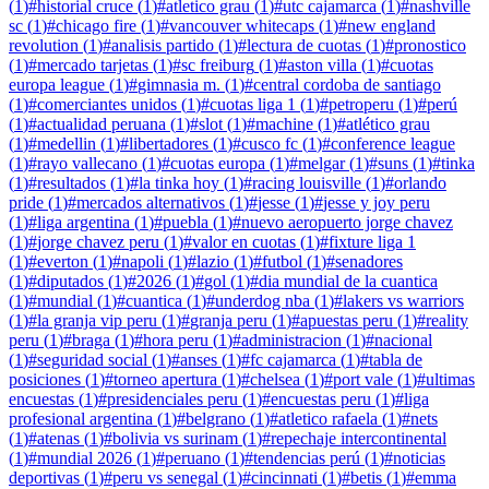
(
1
)
#
historial cruce
(
1
)
#
atletico grau
(
1
)
#
utc cajamarca
(
1
)
#
nashville
sc
(
1
)
#
chicago fire
(
1
)
#
vancouver whitecaps
(
1
)
#
new england
revolution
(
1
)
#
analisis partido
(
1
)
#
lectura de cuotas
(
1
)
#
pronostico
(
1
)
#
mercado tarjetas
(
1
)
#
sc freiburg
(
1
)
#
aston villa
(
1
)
#
cuotas
europa league
(
1
)
#
gimnasia m.
(
1
)
#
central cordoba de santiago
(
1
)
#
comerciantes unidos
(
1
)
#
cuotas liga 1
(
1
)
#
petroperu
(
1
)
#
perú
(
1
)
#
actualidad peruana
(
1
)
#
slot
(
1
)
#
machine
(
1
)
#
atlético grau
(
1
)
#
medellin
(
1
)
#
libertadores
(
1
)
#
cusco fc
(
1
)
#
conference league
(
1
)
#
rayo vallecano
(
1
)
#
cuotas europa
(
1
)
#
melgar
(
1
)
#
suns
(
1
)
#
tinka
(
1
)
#
resultados
(
1
)
#
la tinka hoy
(
1
)
#
racing louisville
(
1
)
#
orlando
pride
(
1
)
#
mercados alternativos
(
1
)
#
jesse
(
1
)
#
jesse y joy peru
(
1
)
#
liga argentina
(
1
)
#
puebla
(
1
)
#
nuevo aeropuerto jorge chavez
(
1
)
#
jorge chavez peru
(
1
)
#
valor en cuotas
(
1
)
#
fixture liga 1
(
1
)
#
everton
(
1
)
#
napoli
(
1
)
#
lazio
(
1
)
#
futbol
(
1
)
#
senadores
(
1
)
#
diputados
(
1
)
#
2026
(
1
)
#
gol
(
1
)
#
dia mundial de la cuantica
(
1
)
#
mundial
(
1
)
#
cuantica
(
1
)
#
underdog nba
(
1
)
#
lakers vs warriors
(
1
)
#
la granja vip peru
(
1
)
#
granja peru
(
1
)
#
apuestas peru
(
1
)
#
reality
peru
(
1
)
#
braga
(
1
)
#
hora peru
(
1
)
#
administracion
(
1
)
#
nacional
(
1
)
#
seguridad social
(
1
)
#
anses
(
1
)
#
fc cajamarca
(
1
)
#
tabla de
posiciones
(
1
)
#
torneo apertura
(
1
)
#
chelsea
(
1
)
#
port vale
(
1
)
#
ultimas
encuestas
(
1
)
#
presidenciales peru
(
1
)
#
encuestas peru
(
1
)
#
liga
profesional argentina
(
1
)
#
belgrano
(
1
)
#
atletico rafaela
(
1
)
#
nets
(
1
)
#
atenas
(
1
)
#
bolivia vs surinam
(
1
)
#
repechaje intercontinental
(
1
)
#
mundial 2026
(
1
)
#
peruano
(
1
)
#
tendencias perú
(
1
)
#
noticias
deportivas
(
1
)
#
peru vs senegal
(
1
)
#
cincinnati
(
1
)
#
betis
(
1
)
#
emma