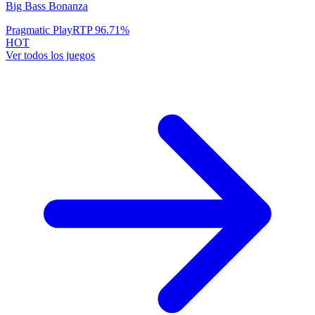
Big Bass Bonanza
Pragmatic Play
RTP
96.71
%
HOT
Ver todos los juegos