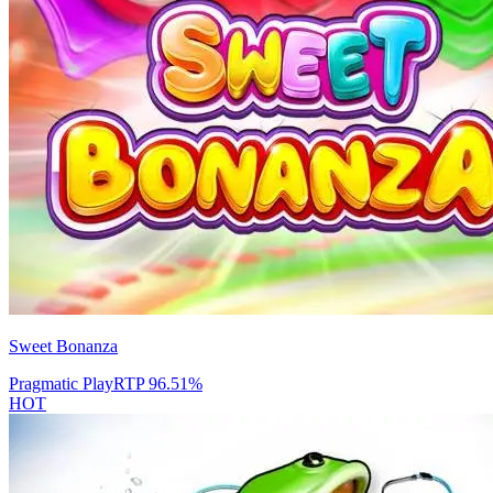
Sweet Bonanza
Pragmatic Play
RTP
96.51
%
HOT