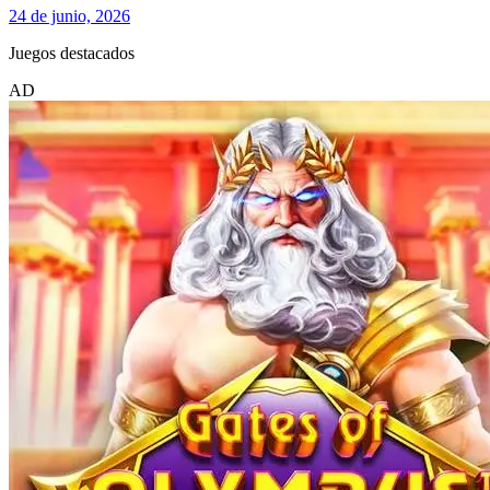
24 de junio, 2026
Juegos destacados
AD