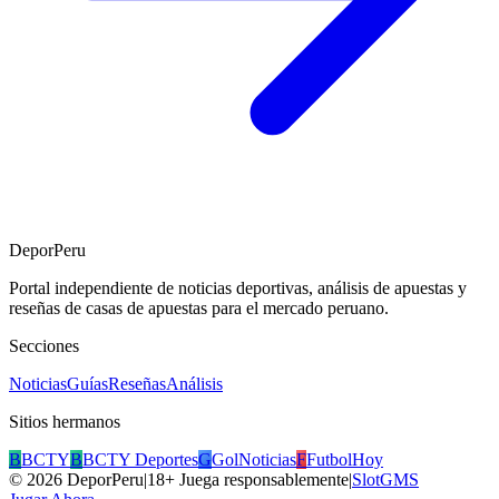
DeporPeru
Portal independiente de noticias deportivas, análisis de apuestas y
reseñas de casas de apuestas para el mercado peruano.
Secciones
Noticias
Guías
Reseñas
Análisis
Sitios hermanos
B
BCTY
B
BCTY Deportes
G
GolNoticias
F
FutbolHoy
©
2026
DeporPeru
|
18+ Juega responsablemente
|
SlotGMS