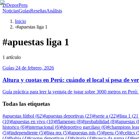
D
DeporPeru
Noticias
Guías
Reseñas
Análisis
Inicio
›
#apuestas liga 1
#
apuestas liga 1
1
artículo
Guías
·
24 de febrero, 2026
Altura y cuotas en Perú: cuándo el local sí pesa de ve
Guía práctica para leer la ventaja de jugar sobre 3000 metros en Perú: 
Todas las etiquetas
#
apuestas fútbol
(
62
)
#
apuestas deportivas
(
23
)
#
serie a
(
22
)
#
liga 1
(
21
(
10
)
#
apuestas en vivo
(
10
)
#
flamengo
(
8
)
#
probabilidad
(
8
)
#
apuestas
(
historico
(
6
)
#
internacional
(
6
)
#
deportivo garcilaso
(
6
)
#
champions lea
(
5
)
#
independiente
(
5
)
#
liga mx
(
5
)
#
apuestas mls
(
5
)
#
peru
(
5
)
#
celtics
(
(
4
)
#
bahia
(
4
)
#
cuotas deportivas
(
4
)
#
vitoria
(
4
)
#
vasco da gama
(
4
)
#
es