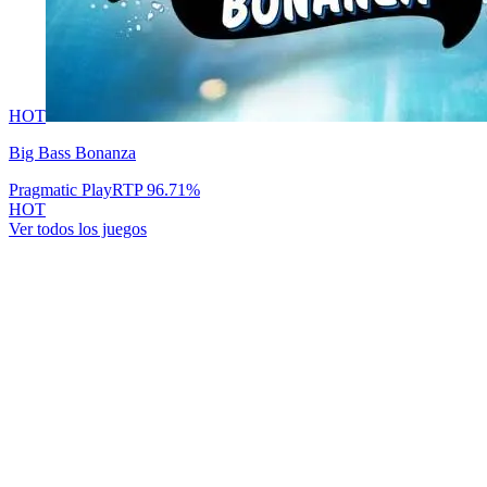
HOT
Big Bass Bonanza
Pragmatic Play
RTP
96.71
%
HOT
Ver todos los juegos