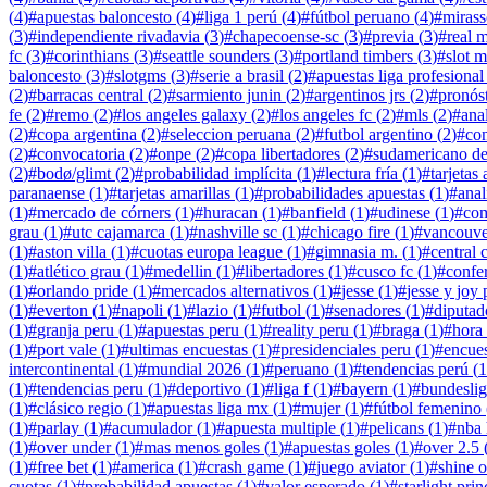
(
4
)
#
apuestas baloncesto
(
4
)
#
liga 1 perú
(
4
)
#
fútbol peruano
(
4
)
#
mirass
(
3
)
#
independiente rivadavia
(
3
)
#
chapecoense-sc
(
3
)
#
previa
(
3
)
#
real 
fc
(
3
)
#
corinthians
(
3
)
#
seattle sounders
(
3
)
#
portland timbers
(
3
)
#
slot 
baloncesto
(
3
)
#
slotgms
(
3
)
#
serie a brasil
(
2
)
#
apuestas liga profesional
(
2
)
#
barracas central
(
2
)
#
sarmiento junin
(
2
)
#
argentinos jrs
(
2
)
#
pronós
fe
(
2
)
#
remo
(
2
)
#
los angeles galaxy
(
2
)
#
los angeles fc
(
2
)
#
mls
(
2
)
#
anal
(
2
)
#
copa argentina
(
2
)
#
seleccion peruana
(
2
)
#
futbol argentino
(
2
)
#
co
(
2
)
#
convocatoria
(
2
)
#
onpe
(
2
)
#
copa libertadores
(
2
)
#
sudamericano de
(
2
)
#
bodø/glimt
(
2
)
#
probabilidad implícita
(
1
)
#
lectura fría
(
1
)
#
tarjetas
paranaense
(
1
)
#
tarjetas amarillas
(
1
)
#
probabilidades apuestas
(
1
)
#
anal
(
1
)
#
mercado de córners
(
1
)
#
huracan
(
1
)
#
banfield
(
1
)
#
udinese
(
1
)
#
co
grau
(
1
)
#
utc cajamarca
(
1
)
#
nashville sc
(
1
)
#
chicago fire
(
1
)
#
vancouve
(
1
)
#
aston villa
(
1
)
#
cuotas europa league
(
1
)
#
gimnasia m.
(
1
)
#
central 
(
1
)
#
atlético grau
(
1
)
#
medellin
(
1
)
#
libertadores
(
1
)
#
cusco fc
(
1
)
#
confe
(
1
)
#
orlando pride
(
1
)
#
mercados alternativos
(
1
)
#
jesse
(
1
)
#
jesse y joy 
(
1
)
#
everton
(
1
)
#
napoli
(
1
)
#
lazio
(
1
)
#
futbol
(
1
)
#
senadores
(
1
)
#
diputad
(
1
)
#
granja peru
(
1
)
#
apuestas peru
(
1
)
#
reality peru
(
1
)
#
braga
(
1
)
#
hora
(
1
)
#
port vale
(
1
)
#
ultimas encuestas
(
1
)
#
presidenciales peru
(
1
)
#
encues
intercontinental
(
1
)
#
mundial 2026
(
1
)
#
peruano
(
1
)
#
tendencias perú
(
1
(
1
)
#
tendencias peru
(
1
)
#
deportivo
(
1
)
#
liga f
(
1
)
#
bayern
(
1
)
#
bundesli
(
1
)
#
clásico regio
(
1
)
#
apuestas liga mx
(
1
)
#
mujer
(
1
)
#
fútbol femenino
(
1
)
#
parlay
(
1
)
#
acumulador
(
1
)
#
apuesta multiple
(
1
)
#
pelicans
(
1
)
#
nba
(
1
)
#
over under
(
1
)
#
mas menos goles
(
1
)
#
apuestas goles
(
1
)
#
over 2.5
(
1
)
#
free bet
(
1
)
#
america
(
1
)
#
crash game
(
1
)
#
juego aviator
(
1
)
#
shine o
cuotas
(
1
)
#
probabilidad apuestas
(
1
)
#
valor esperado
(
1
)
#
starlight prin