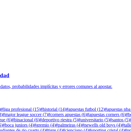
rdad
datos, probabilidades implícitas y errores comunes al apostar.
)
#
liga profesional
(
15
)
#
historial
(
14
)
#
apuestas futbol
(
12
)
#
apuestas nba
8
)
#
major league soccer
(
7
)
#
corners apuestas
(
6
)
#
apuestas corners
(
6
)
#
b
gue
(
6
)
#
binacional
(
6
)
#
deportivo riestra
(
5
)
#
universitario
(
5
)
#
santos
(
5
)
5
)
#
boca juniors
(
4
)
#
gremio
(
4
)
#
palmeiras
(
4
)
#
newells old boys
(
4
)
#
tal
tudiantes de rio cuarto
(
4
)
#
tigre
(
4
)
#
cienciano
(
4
)
#
sporting cristal
(
4
)
#
pr