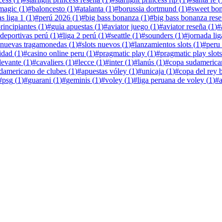
magic
(
1
)
#
baloncesto
(
1
)
#
atalanta
(
1
)
#
borussia dortmund
(
1
)
#
sweet bo
s liga 1
(
1
)
#
perú 2026
(
1
)
#
big bass bonanza
(
1
)
#
big bass bonanza res
rincipiantes
(
1
)
#
guia apuestas
(
1
)
#
aviator juego
(
1
)
#
aviator reseña
(
1
)
#
 deportivas perú
(
1
)
#
liga 2 perú
(
1
)
#
seattle
(
1
)
#
sounders
(
1
)
#
jornada lig
nuevas tragamonedas
(
1
)
#
slots nuevos
(
1
)
#
lanzamientos slots
(
1
)
#
peru 
lidad
(
1
)
#
casino online peru
(
1
)
#
pragmatic play
(
1
)
#
pragmatic play slots
levante
(
1
)
#
cavaliers
(
1
)
#
lecce
(
1
)
#
inter
(
1
)
#
lanús
(
1
)
#
copa sudamerica
damericano de clubes
(
1
)
#
apuestas vóley
(
1
)
#
unicaja
(
1
)
#
copa del rey 
#
psg
(
1
)
#
guarani
(
1
)
#
geminis
(
1
)
#
voley
(
1
)
#
liga peruana de voley
(
1
)
#