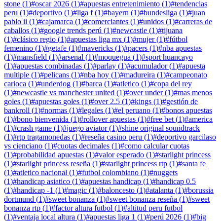
stone
(
1
)
#
oscar 2026
(
1
)
#
apuestas entretenimiento
(
1
)
#
tendencias
peru
(
1
)
#
deportivo
(
1
)
#
liga f
(
1
)
#
bayern
(
1
)
#
bundesliga
(
1
)
#
juan
pablo ii
(
1
)
#
cajamarca
(
1
)
#
comerciantes
(
1
)
#
unidos
(
1
)
#
carreras de
caballos
(
1
)
#
google trends perú
(
1
)
#
newcastle
(
1
)
#
tijuana
(
1
)
#
clásico regio
(
1
)
#
apuestas liga mx
(
1
)
#
mujer
(
1
)
#
fútbol
femenino
(
1
)
#
getafe
(
1
)
#
mavericks
(
1
)
#
pacers
(
1
)
#
nba apuestas
(
1
)
#
mansfield
(
1
)
#
arsenal
(
1
)
#
moquegua
(
1
)
#
sport huancayo
(
1
)
#
apuestas combinadas
(
1
)
#
parlay
(
1
)
#
acumulador
(
1
)
#
apuesta
multiple
(
1
)
#
pelicans
(
1
)
#
nba hoy
(
1
)
#
madureira
(
1
)
#
campeonato
carioca
(
1
)
#
underdog
(
1
)
#
barca
(
1
)
#
atletico
(
1
)
#
copa del rey
(
1
)
#
newcastle vs manchester united
(
1
)
#
over under
(
1
)
#
mas menos
goles
(
1
)
#
apuestas goles
(
1
)
#
over 2.5
(
1
)
#
kings
(
1
)
#
gestión de
bankroll
(
1
)
#
normas
(
1
)
#
legales
(
1
)
#
el peruano
(
1
)
#
bonos apuestas
(
1
)
#
bono bienvenida
(
1
)
#
rollover apuestas
(
1
)
#
free bet
(
1
)
#
america
(
1
)
#
crash game
(
1
)
#
juego aviator
(
1
)
#
shine original soundtrack
(
1
)
#
rtp tragamonedas
(
1
)
#
reseña casino peru
(
1
)
#
deportivo garcilaso
vs cienciano
(
1
)
#
cuotas decimales
(
1
)
#
como calcular cuotas
(
1
)
#
probabilidad apuestas
(
1
)
#
valor esperado
(
1
)
#
starlight princess
(
1
)
#
starlight princess reseña
(
1
)
#
starlight princess rtp
(
1
)
#
santa fe
(
1
)
#
atletico nacional
(
1
)
#
futbol colombiano
(
1
)
#
nuggets
(
1
)
#
handicap asiatico
(
1
)
#
apuestas handicap
(
1
)
#
handicap 0.5
(
1
)
#
handicap -1
(
1
)
#
magic
(
1
)
#
baloncesto
(
1
)
#
atalanta
(
1
)
#
borussia
dortmund
(
1
)
#
sweet bonanza
(
1
)
#
sweet bonanza reseña
(
1
)
#
sweet
bonanza rtp
(
1
)
#
factor altura futbol
(
1
)
#
altitud peru futbol
(
1
)
#
ventaja local altura
(
1
)
#
apuestas liga 1
(
1
)
#
perú 2026
(
1
)
#
big