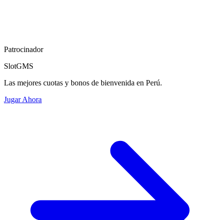
Patrocinador
SlotGMS
Las mejores cuotas y bonos de bienvenida en Perú.
Jugar Ahora