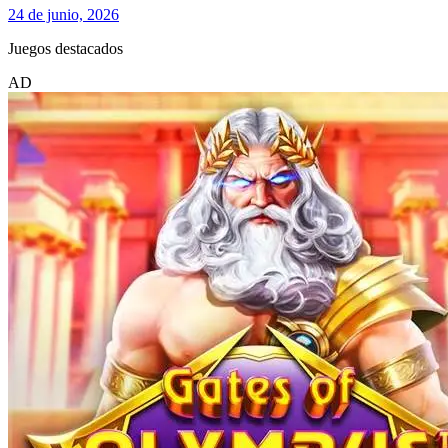
24 de junio, 2026
Juegos destacados
AD