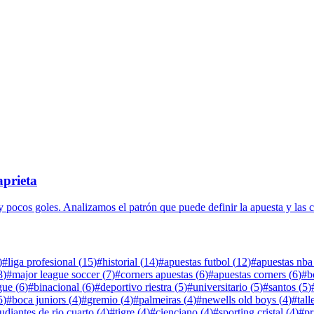
aprieta
n y pocos goles. Analizamos el patrón que puede definir la apuesta y las
)
#
liga profesional
(
15
)
#
historial
(
14
)
#
apuestas futbol
(
12
)
#
apuestas nba
8
)
#
major league soccer
(
7
)
#
corners apuestas
(
6
)
#
apuestas corners
(
6
)
#
b
gue
(
6
)
#
binacional
(
6
)
#
deportivo riestra
(
5
)
#
universitario
(
5
)
#
santos
(
5
)
5
)
#
boca juniors
(
4
)
#
gremio
(
4
)
#
palmeiras
(
4
)
#
newells old boys
(
4
)
#
tal
tudiantes de rio cuarto
(
4
)
#
tigre
(
4
)
#
cienciano
(
4
)
#
sporting cristal
(
4
)
#
pr