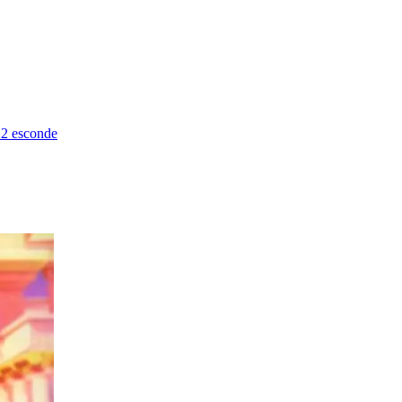
X2 esconde