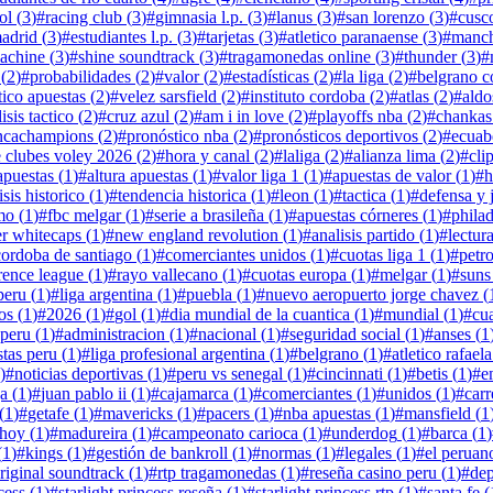
ol
(
3
)
#
racing club
(
3
)
#
gimnasia l.p.
(
3
)
#
lanus
(
3
)
#
san lorenzo
(
3
)
#
cusc
madrid
(
3
)
#
estudiantes l.p.
(
3
)
#
tarjetas
(
3
)
#
atletico paranaense
(
3
)
#
manch
machine
(
3
)
#
shine soundtrack
(
3
)
#
tragamonedas online
(
3
)
#
thunder
(
3
)
#
(
2
)
#
probabilidades
(
2
)
#
valor
(
2
)
#
estadísticas
(
2
)
#
la liga
(
2
)
#
belgrano c
tico apuestas
(
2
)
#
velez sarsfield
(
2
)
#
instituto cordoba
(
2
)
#
atlas
(
2
)
#
aldo
isis tactico
(
2
)
#
cruz azul
(
2
)
#
am i in love
(
2
)
#
playoffs nba
(
2
)
#
chankas
ncachampions
(
2
)
#
pronóstico nba
(
2
)
#
pronósticos deportivos
(
2
)
#
ecuab
 clubes voley 2026
(
2
)
#
hora y canal
(
2
)
#
laliga
(
2
)
#
alianza lima
(
2
)
#
cli
 apuestas
(
1
)
#
altura apuestas
(
1
)
#
valor liga 1
(
1
)
#
apuestas de valor
(
1
)
#
h
isis historico
(
1
)
#
tendencia historica
(
1
)
#
leon
(
1
)
#
tactica
(
1
)
#
defensa y j
mo
(
1
)
#
fbc melgar
(
1
)
#
serie a brasileña
(
1
)
#
apuestas córneres
(
1
)
#
phila
r whitecaps
(
1
)
#
new england revolution
(
1
)
#
analisis partido
(
1
)
#
lectur
cordoba de santiago
(
1
)
#
comerciantes unidos
(
1
)
#
cuotas liga 1
(
1
)
#
petr
rence league
(
1
)
#
rayo vallecano
(
1
)
#
cuotas europa
(
1
)
#
melgar
(
1
)
#
suns
peru
(
1
)
#
liga argentina
(
1
)
#
puebla
(
1
)
#
nuevo aeropuerto jorge chavez
(
os
(
1
)
#
2026
(
1
)
#
gol
(
1
)
#
dia mundial de la cuantica
(
1
)
#
mundial
(
1
)
#
cu
 peru
(
1
)
#
administracion
(
1
)
#
nacional
(
1
)
#
seguridad social
(
1
)
#
anses
(
1
tas peru
(
1
)
#
liga profesional argentina
(
1
)
#
belgrano
(
1
)
#
atletico rafaela
)
#
noticias deportivas
(
1
)
#
peru vs senegal
(
1
)
#
cincinnati
(
1
)
#
betis
(
1
)
#
e
ga
(
1
)
#
juan pablo ii
(
1
)
#
cajamarca
(
1
)
#
comerciantes
(
1
)
#
unidos
(
1
)
#
carr
(
1
)
#
getafe
(
1
)
#
mavericks
(
1
)
#
pacers
(
1
)
#
nba apuestas
(
1
)
#
mansfield
(
1
 hoy
(
1
)
#
madureira
(
1
)
#
campeonato carioca
(
1
)
#
underdog
(
1
)
#
barca
(
1
)
(
1
)
#
kings
(
1
)
#
gestión de bankroll
(
1
)
#
normas
(
1
)
#
legales
(
1
)
#
el peruan
riginal soundtrack
(
1
)
#
rtp tragamonedas
(
1
)
#
reseña casino peru
(
1
)
#
dep
cess
(
1
)
#
starlight princess reseña
(
1
)
#
starlight princess rtp
(
1
)
#
santa fe
(