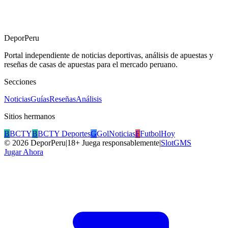
DeporPeru
Portal independiente de noticias deportivas, análisis de apuestas y
reseñas de casas de apuestas para el mercado peruano.
Secciones
Noticias
Guías
Reseñas
Análisis
Sitios hermanos
B
BCTY
B
BCTY Deportes
G
GolNoticias
F
FutbolHoy
©
2026
DeporPeru
|
18+ Juega responsablemente
|
SlotGMS
Jugar Ahora