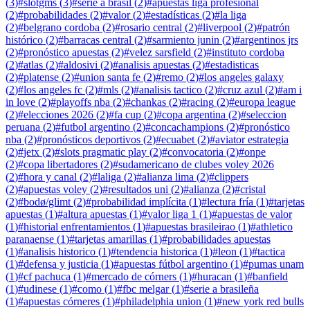
(
3
)
#
slotgms
(
3
)
#
serie a brasil
(
2
)
#
apuestas liga profesional
(
2
)
#
probabilidades
(
2
)
#
valor
(
2
)
#
estadísticas
(
2
)
#
la liga
(
2
)
#
belgrano cordoba
(
2
)
#
rosario central
(
2
)
#
liverpool
(
2
)
#
patrón
histórico
(
2
)
#
barracas central
(
2
)
#
sarmiento junin
(
2
)
#
argentinos jrs
(
2
)
#
pronóstico apuestas
(
2
)
#
velez sarsfield
(
2
)
#
instituto cordoba
(
2
)
#
atlas
(
2
)
#
aldosivi
(
2
)
#
analisis apuestas
(
2
)
#
estadisticas
(
2
)
#
platense
(
2
)
#
union santa fe
(
2
)
#
remo
(
2
)
#
los angeles galaxy
(
2
)
#
los angeles fc
(
2
)
#
mls
(
2
)
#
analisis tactico
(
2
)
#
cruz azul
(
2
)
#
am i
in love
(
2
)
#
playoffs nba
(
2
)
#
chankas
(
2
)
#
racing
(
2
)
#
europa league
(
2
)
#
elecciones 2026
(
2
)
#
fa cup
(
2
)
#
copa argentina
(
2
)
#
seleccion
peruana
(
2
)
#
futbol argentino
(
2
)
#
concachampions
(
2
)
#
pronóstico
nba
(
2
)
#
pronósticos deportivos
(
2
)
#
ecuabet
(
2
)
#
aviator estrategia
(
2
)
#
jetx
(
2
)
#
slots pragmatic play
(
2
)
#
convocatoria
(
2
)
#
onpe
(
2
)
#
copa libertadores
(
2
)
#
sudamericano de clubes voley 2026
(
2
)
#
hora y canal
(
2
)
#
laliga
(
2
)
#
alianza lima
(
2
)
#
clippers
(
2
)
#
apuestas voley
(
2
)
#
resultados uni
(
2
)
#
alianza
(
2
)
#
cristal
(
2
)
#
bodø/glimt
(
2
)
#
probabilidad implícita
(
1
)
#
lectura fría
(
1
)
#
tarjetas
apuestas
(
1
)
#
altura apuestas
(
1
)
#
valor liga 1
(
1
)
#
apuestas de valor
(
1
)
#
historial enfrentamientos
(
1
)
#
apuestas brasileirao
(
1
)
#
athletico
paranaense
(
1
)
#
tarjetas amarillas
(
1
)
#
probabilidades apuestas
(
1
)
#
analisis historico
(
1
)
#
tendencia historica
(
1
)
#
leon
(
1
)
#
tactica
(
1
)
#
defensa y justicia
(
1
)
#
apuestas fútbol argentino
(
1
)
#
pumas unam
(
1
)
#
cf pachuca
(
1
)
#
mercado de córners
(
1
)
#
huracan
(
1
)
#
banfield
(
1
)
#
udinese
(
1
)
#
como
(
1
)
#
fbc melgar
(
1
)
#
serie a brasileña
(
1
)
#
apuestas córneres
(
1
)
#
philadelphia union
(
1
)
#
new york red bulls