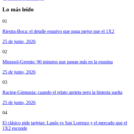
Lo más leído
01
Riestra-Boca: el detalle esquivo que paga mejor que el 1X2
25 de junio, 2026
02
Mirassol-Gremio: 90 minutos que pagan más en la esquina
25 de junio, 2026
03
Racing-Gimnasia: cuando el relato aprieta pero la historia suelta
25 de junio, 2026
04
El clásico pide tarjetas: Lanús vs San Lorenzo y el mercado que el
1X2 esconde