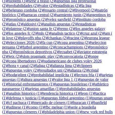
(
3
)
#
slotgms
(
3
)
#
serie a brasil
(
2
)
#
apuestas liga profesional
(
2
)
#
probabilidades
(
2
)
#
valor
(
2
)
#
estadísticas
(
2
)
#
la liga
(
2
)
#
belgrano cordoba
(
2
)
#
rosario central
(
2
)
#
liverpool
(
2
)
#
patrón
histórico
(
2
)
#
barracas central
(
2
)
#
sarmiento junin
(
2
)
#
argentinos jrs
(
2
)
#
pronóstico apuestas
(
2
)
#
velez sarsfield
(
2
)
#
instituto cordoba
(
2
)
#
atlas
(
2
)
#
aldosivi
(
2
)
#
analisis apuestas
(
2
)
#
estadisticas
(
2
)
#
platense
(
2
)
#
union santa fe
(
2
)
#
remo
(
2
)
#
los angeles galaxy
(
2
)
#
los angeles fc
(
2
)
#
mls
(
2
)
#
analisis tactico
(
2
)
#
cruz azul
(
2
)
#
am i
in love
(
2
)
#
playoffs nba
(
2
)
#
chankas
(
2
)
#
racing
(
2
)
#
europa league
(
2
)
#
elecciones 2026
(
2
)
#
fa cup
(
2
)
#
copa argentina
(
2
)
#
seleccion
peruana
(
2
)
#
futbol argentino
(
2
)
#
concachampions
(
2
)
#
pronóstico
nba
(
2
)
#
pronósticos deportivos
(
2
)
#
ecuabet
(
2
)
#
aviator estrategia
(
2
)
#
jetx
(
2
)
#
slots pragmatic play
(
2
)
#
convocatoria
(
2
)
#
onpe
(
2
)
#
copa libertadores
(
2
)
#
sudamericano de clubes voley 2026
(
2
)
#
hora y canal
(
2
)
#
laliga
(
2
)
#
alianza lima
(
2
)
#
clippers
(
2
)
#
apuestas voley
(
2
)
#
resultados uni
(
2
)
#
alianza
(
2
)
#
cristal
(
2
)
#
bodø/glimt
(
2
)
#
probabilidad implícita
(
1
)
#
lectura fría
(
1
)
#
tarjetas
apuestas
(
1
)
#
altura apuestas
(
1
)
#
valor liga 1
(
1
)
#
apuestas de valor
(
1
)
#
historial enfrentamientos
(
1
)
#
apuestas brasileirao
(
1
)
#
athletico
paranaense
(
1
)
#
tarjetas amarillas
(
1
)
#
probabilidades apuestas
(
1
)
#
analisis historico
(
1
)
#
tendencia historica
(
1
)
#
leon
(
1
)
#
tactica
(
1
)
#
defensa y justicia
(
1
)
#
apuestas fútbol argentino
(
1
)
#
pumas unam
(
1
)
#
cf pachuca
(
1
)
#
mercado de córners
(
1
)
#
huracan
(
1
)
#
banfield
(
1
)
#
udinese
(
1
)
#
como
(
1
)
#
fbc melgar
(
1
)
#
serie a brasileña
(
1
)
#
apuestas córneres
(
1
)
#
philadelphia union
(
1
)
#
new york red bulls