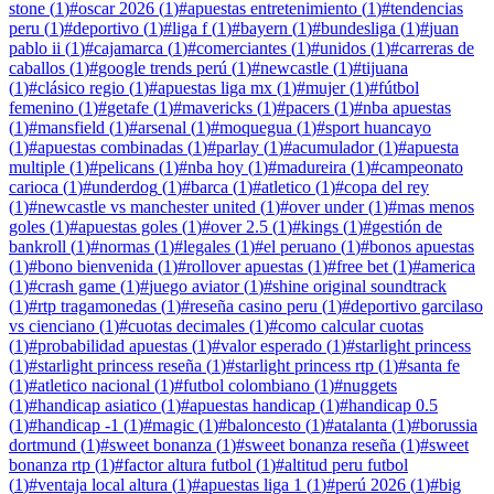
stone
(
1
)
#
oscar 2026
(
1
)
#
apuestas entretenimiento
(
1
)
#
tendencias
peru
(
1
)
#
deportivo
(
1
)
#
liga f
(
1
)
#
bayern
(
1
)
#
bundesliga
(
1
)
#
juan
pablo ii
(
1
)
#
cajamarca
(
1
)
#
comerciantes
(
1
)
#
unidos
(
1
)
#
carreras de
caballos
(
1
)
#
google trends perú
(
1
)
#
newcastle
(
1
)
#
tijuana
(
1
)
#
clásico regio
(
1
)
#
apuestas liga mx
(
1
)
#
mujer
(
1
)
#
fútbol
femenino
(
1
)
#
getafe
(
1
)
#
mavericks
(
1
)
#
pacers
(
1
)
#
nba apuestas
(
1
)
#
mansfield
(
1
)
#
arsenal
(
1
)
#
moquegua
(
1
)
#
sport huancayo
(
1
)
#
apuestas combinadas
(
1
)
#
parlay
(
1
)
#
acumulador
(
1
)
#
apuesta
multiple
(
1
)
#
pelicans
(
1
)
#
nba hoy
(
1
)
#
madureira
(
1
)
#
campeonato
carioca
(
1
)
#
underdog
(
1
)
#
barca
(
1
)
#
atletico
(
1
)
#
copa del rey
(
1
)
#
newcastle vs manchester united
(
1
)
#
over under
(
1
)
#
mas menos
goles
(
1
)
#
apuestas goles
(
1
)
#
over 2.5
(
1
)
#
kings
(
1
)
#
gestión de
bankroll
(
1
)
#
normas
(
1
)
#
legales
(
1
)
#
el peruano
(
1
)
#
bonos apuestas
(
1
)
#
bono bienvenida
(
1
)
#
rollover apuestas
(
1
)
#
free bet
(
1
)
#
america
(
1
)
#
crash game
(
1
)
#
juego aviator
(
1
)
#
shine original soundtrack
(
1
)
#
rtp tragamonedas
(
1
)
#
reseña casino peru
(
1
)
#
deportivo garcilaso
vs cienciano
(
1
)
#
cuotas decimales
(
1
)
#
como calcular cuotas
(
1
)
#
probabilidad apuestas
(
1
)
#
valor esperado
(
1
)
#
starlight princess
(
1
)
#
starlight princess reseña
(
1
)
#
starlight princess rtp
(
1
)
#
santa fe
(
1
)
#
atletico nacional
(
1
)
#
futbol colombiano
(
1
)
#
nuggets
(
1
)
#
handicap asiatico
(
1
)
#
apuestas handicap
(
1
)
#
handicap 0.5
(
1
)
#
handicap -1
(
1
)
#
magic
(
1
)
#
baloncesto
(
1
)
#
atalanta
(
1
)
#
borussia
dortmund
(
1
)
#
sweet bonanza
(
1
)
#
sweet bonanza reseña
(
1
)
#
sweet
bonanza rtp
(
1
)
#
factor altura futbol
(
1
)
#
altitud peru futbol
(
1
)
#
ventaja local altura
(
1
)
#
apuestas liga 1
(
1
)
#
perú 2026
(
1
)
#
big