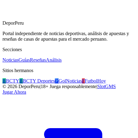
DeporPeru
Portal independiente de noticias deportivas, análisis de apuestas y
reseñas de casas de apuestas para el mercado peruano.
Secciones
Noticias
Guías
Reseñas
Análisis
Sitios hermanos
B
BCTY
B
BCTY Deportes
G
GolNoticias
F
FutbolHoy
©
2026
DeporPeru
|
18+ Juega responsablemente
|
SlotGMS
Jugar Ahora