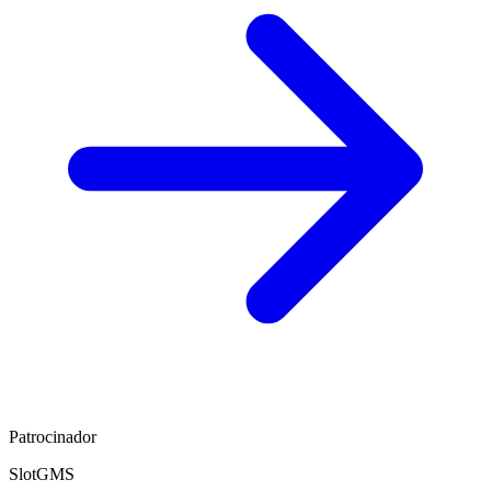
Patrocinador
SlotGMS