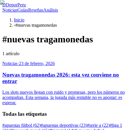
D
DeporPeru
Noticias
Guías
Reseñas
Análisis
Inicio
›
#nuevas tragamonedas
#
nuevas tragamonedas
1
artículo
Noticias
·
23 de febrero, 2026
Nuevas tragamonedas 2026: esta vez conviene no
entrar
Los slots nuevos llegan con ruido y promesas, pero los números no
acompañan. Esta semana, la jugada más rentable no es apostar: es
esperar.
Todas las etiquetas
#
apuestas fútbol
(
62
)
#
apuestas deportivas
(
23
)
#
serie a
(
22
)
#
liga 1