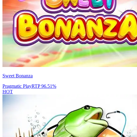
Sweet Bonanza
Pragmatic Play
RTP
96.51
%
HOT