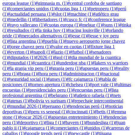
europa league
(
1
)
#
gimnasia m.
(
1
)
#
central cordoba de santiago
(
1
)
#
comerciantes unidos
(
1
)
#
cuotas liga 1
(
1
)
#
petroperu
(
1
)
#
perú
(
1
)
#
actualidad peruana
(
1
)
#
slot
(
1
)
#
machine
(
1
)
#
atlético grau
(
1
)
#
medellin
(
1
)
#
libertadores
(
1
)
#
cusco fc
(
1
)
#
conference league
(
1
)
#
rayo vallecano
(
1
)
#
cuotas europa
(
1
)
#
melgar
(
1
)
#
suns
(
1
)
#
tinka
(
1
)
#
resultados
(
1
)
#
la tinka hoy
(
1
)
#
racing louisville
(
1
)
#
orlando
pride
(
1
)
#
mercados alternativos
(
1
)
#
jesse
(
1
)
#
jesse y joy peru
(
1
)
#
liga argentina
(
1
)
#
puebla
(
1
)
#
nuevo aeropuerto jorge chavez
(
1
)
#
jorge chavez peru
(
1
)
#
valor en cuotas
(
1
)
#
fixture liga 1
(
1
)
#
everton
(
1
)
#
napoli
(
1
)
#
lazio
(
1
)
#
futbol
(
1
)
#
senadores
(
1
)
#
diputados
(
1
)
#
2026
(
1
)
#
gol
(
1
)
#
dia mundial de la cuantica
(
1
)
#
mundial
(
1
)
#
cuantica
(
1
)
#
underdog nba
(
1
)
#
lakers vs warriors
(
1
)
#
la granja vip peru
(
1
)
#
granja peru
(
1
)
#
apuestas peru
(
1
)
#
reality
peru
(
1
)
#
braga
(
1
)
#
hora peru
(
1
)
#
administracion
(
1
)
#
nacional
(
1
)
#
seguridad social
(
1
)
#
anses
(
1
)
#
fc cajamarca
(
1
)
#
tabla de
posiciones
(
1
)
#
torneo apertura
(
1
)
#
chelsea
(
1
)
#
port vale
(
1
)
#
ultimas
encuestas
(
1
)
#
presidenciales peru
(
1
)
#
encuestas peru
(
1
)
#
liga
profesional argentina
(
1
)
#
belgrano
(
1
)
#
atletico rafaela
(
1
)
#
nets
(
1
)
#
atenas
(
1
)
#
bolivia vs surinam
(
1
)
#
repechaje intercontinental
(
1
)
#
mundial 2026
(
1
)
#
peruano
(
1
)
#
tendencias perú
(
1
)
#
noticias
deportivas
(
1
)
#
peru vs senegal
(
1
)
#
cincinnati
(
1
)
#
betis
(
1
)
#
emma
stone
(
1
)
#
oscar 2026
(
1
)
#
apuestas entretenimiento
(
1
)
#
tendencias
peru
(
1
)
#
deportivo
(
1
)
#
liga f
(
1
)
#
bayern
(
1
)
#
bundesliga
(
1
)
#
juan
pablo ii
(
1
)
#
cajamarca
(
1
)
#
comerciantes
(
1
)
#
unidos
(
1
)
#
carreras de
caballos
(
1
)
#
google trends perú
(
1
)
#
newcastle
(
1
)
#
tijuana