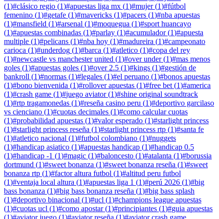
(
1
)
#
clásico regio
(
1
)
#
apuestas liga mx
(
1
)
#
mujer
(
1
)
#
fútbol
femenino
(
1
)
#
getafe
(
1
)
#
mavericks
(
1
)
#
pacers
(
1
)
#
nba apuestas
(
1
)
#
mansfield
(
1
)
#
arsenal
(
1
)
#
moquegua
(
1
)
#
sport huancayo
(
1
)
#
apuestas combinadas
(
1
)
#
parlay
(
1
)
#
acumulador
(
1
)
#
apuesta
multiple
(
1
)
#
pelicans
(
1
)
#
nba hoy
(
1
)
#
madureira
(
1
)
#
campeonato
carioca
(
1
)
#
underdog
(
1
)
#
barca
(
1
)
#
atletico
(
1
)
#
copa del rey
(
1
)
#
newcastle vs manchester united
(
1
)
#
over under
(
1
)
#
mas menos
goles
(
1
)
#
apuestas goles
(
1
)
#
over 2.5
(
1
)
#
kings
(
1
)
#
gestión de
bankroll
(
1
)
#
normas
(
1
)
#
legales
(
1
)
#
el peruano
(
1
)
#
bonos apuestas
(
1
)
#
bono bienvenida
(
1
)
#
rollover apuestas
(
1
)
#
free bet
(
1
)
#
america
(
1
)
#
crash game
(
1
)
#
juego aviator
(
1
)
#
shine original soundtrack
(
1
)
#
rtp tragamonedas
(
1
)
#
reseña casino peru
(
1
)
#
deportivo garcilaso
vs cienciano
(
1
)
#
cuotas decimales
(
1
)
#
como calcular cuotas
(
1
)
#
probabilidad apuestas
(
1
)
#
valor esperado
(
1
)
#
starlight princess
(
1
)
#
starlight princess reseña
(
1
)
#
starlight princess rtp
(
1
)
#
santa fe
(
1
)
#
atletico nacional
(
1
)
#
futbol colombiano
(
1
)
#
nuggets
(
1
)
#
handicap asiatico
(
1
)
#
apuestas handicap
(
1
)
#
handicap 0.5
(
1
)
#
handicap -1
(
1
)
#
magic
(
1
)
#
baloncesto
(
1
)
#
atalanta
(
1
)
#
borussia
dortmund
(
1
)
#
sweet bonanza
(
1
)
#
sweet bonanza reseña
(
1
)
#
sweet
bonanza rtp
(
1
)
#
factor altura futbol
(
1
)
#
altitud peru futbol
(
1
)
#
ventaja local altura
(
1
)
#
apuestas liga 1
(
1
)
#
perú 2026
(
1
)
#
big
bass bonanza
(
1
)
#
big bass bonanza reseña
(
1
)
#
big bass splash
(
1
)
#
deportivo binacional
(
1
)
#
ucl
(
1
)
#
champions league apuestas
(
1
)
#
cuotas ucl
(
1
)
#
como apostar
(
1
)
#
principiantes
(
1
)
#
guia apuestas
(
1
)
#
aviator juego
(
1
)
#
aviator reseña
(
1
)
#
aviator crash game