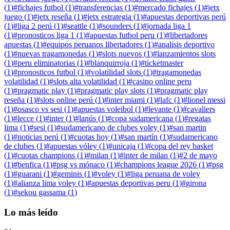
(
1
)
#
fichajes futbol
(
1
)
#
transferencias
(
1
)
#
mercado fichajes
(
1
)
#
jetx
juego
(
1
)
#
jetx reseña
(
1
)
#
jetx estrategia
(
1
)
#
apuestas deportivas perú
(
1
)
#
liga 2 perú
(
1
)
#
seattle
(
1
)
#
sounders
(
1
)
#
jornada liga 1
(
1
)
#
pronosticos liga 1
(
1
)
#
apuestas futbol peru
(
1
)
#
libertadores
apuestas
(
1
)
#
equipos peruanos libertadores
(
1
)
#
analisis deportivo
(
1
)
#
nuevas tragamonedas
(
1
)
#
slots nuevos
(
1
)
#
lanzamientos slots
(
1
)
#
peru eliminatorias
(
1
)
#
blanquirroja
(
1
)
#
ticketmaster
(
1
)
#
pronosticos futbol
(
1
)
#
volatilidad slots
(
1
)
#
tragamonedas
volatilidad
(
1
)
#
slots alta volatilidad
(
1
)
#
casino online peru
(
1
)
#
pragmatic play
(
1
)
#
pragmatic play slots
(
1
)
#
pragmatic play
reseña
(
1
)
#
slots online perú
(
1
)
#
inter miami
(
1
)
#
lafc
(
1
)
#
lionel messi
(
1
)
#
osasco vs sesi
(
1
)
#
apuestas voleibol
(
1
)
#
levante
(
1
)
#
cavaliers
(
1
)
#
lecce
(
1
)
#
inter
(
1
)
#
lanús
(
1
)
#
copa sudamericana
(
1
)
#
regatas
lima
(
1
)
#
sesi
(
1
)
#
sudamericano de clubes voley
(
1
)
#
san martin
(
1
)
#
noticias perú
(
1
)
#
cuotas hoy
(
1
)
#
san martín
(
1
)
#
sudamericano
de clubes
(
1
)
#
apuestas vóley
(
1
)
#
unicaja
(
1
)
#
copa del rey basket
(
1
)
#
cuotas champions
(
1
)
#
milan
(
1
)
#
inter de milan
(
1
)
#
2 de mayo
(
1
)
#
benfica
(
1
)
#
psg vs mónaco
(
1
)
#
champions league 2026
(
1
)
#
psg
(
1
)
#
guarani
(
1
)
#
geminis
(
1
)
#
voley
(
1
)
#
liga peruana de voley
(
1
)
#
alianza lima voley
(
1
)
#
apuestas deportivas peru
(
1
)
#
girona
(
1
)
#
sekou gassama
(
1
)
Lo más leído