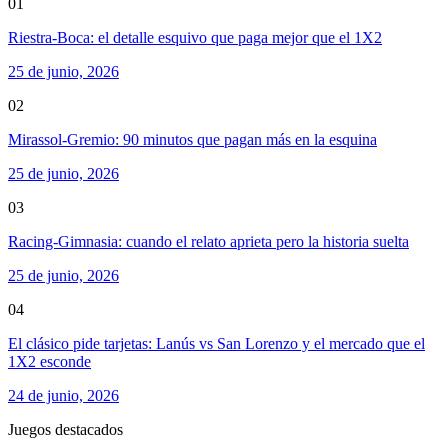
01
Riestra-Boca: el detalle esquivo que paga mejor que el 1X2
25 de junio, 2026
02
Mirassol-Gremio: 90 minutos que pagan más en la esquina
25 de junio, 2026
03
Racing-Gimnasia: cuando el relato aprieta pero la historia suelta
25 de junio, 2026
04
El clásico pide tarjetas: Lanús vs San Lorenzo y el mercado que el
1X2 esconde
24 de junio, 2026
Juegos destacados