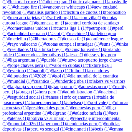
(
1
)
#
historial cruce
(
1
)
#
atletico grau
(
1
)
#
utc cajamarca
(
1
)
#
nashville
sc
(
1
)
#
chicago fire
(
1
)
#
vancouver whitecaps
(
1
)
#
new england
revolution
(
1
)
#
analisis partido
(
1
)
#
lectura de cuotas
(
1
)
#
pronostico
(
1
)
#
mercado tarjetas
(
1
)
#
sc freiburg
(
1
)
#
aston villa
(
1
)
#
cuotas
europa league
(
1
)
#
gimnasia m.
(
1
)
#
central cordoba de santiago
(
1
)
#
comerciantes unidos
(
1
)
#
cuotas liga 1
(
1
)
#
petroperu
(
1
)
#
perú
(
1
)
#
actualidad peruana
(
1
)
#
slot
(
1
)
#
machine
(
1
)
#
atlético grau
(
1
)
#
medellin
(
1
)
#
libertadores
(
1
)
#
cusco fc
(
1
)
#
conference league
(
1
)
#
rayo vallecano
(
1
)
#
cuotas europa
(
1
)
#
melgar
(
1
)
#
suns
(
1
)
#
tinka
(
1
)
#
resultados
(
1
)
#
la tinka hoy
(
1
)
#
racing louisville
(
1
)
#
orlando
pride
(
1
)
#
mercados alternativos
(
1
)
#
jesse
(
1
)
#
jesse y joy peru
(
1
)
#
liga argentina
(
1
)
#
puebla
(
1
)
#
nuevo aeropuerto jorge chavez
(
1
)
#
jorge chavez peru
(
1
)
#
valor en cuotas
(
1
)
#
fixture liga 1
(
1
)
#
everton
(
1
)
#
napoli
(
1
)
#
lazio
(
1
)
#
futbol
(
1
)
#
senadores
(
1
)
#
diputados
(
1
)
#
2026
(
1
)
#
gol
(
1
)
#
dia mundial de la cuantica
(
1
)
#
mundial
(
1
)
#
cuantica
(
1
)
#
underdog nba
(
1
)
#
lakers vs warriors
(
1
)
#
la granja vip peru
(
1
)
#
granja peru
(
1
)
#
apuestas peru
(
1
)
#
reality
peru
(
1
)
#
braga
(
1
)
#
hora peru
(
1
)
#
administracion
(
1
)
#
nacional
(
1
)
#
seguridad social
(
1
)
#
anses
(
1
)
#
fc cajamarca
(
1
)
#
tabla de
posiciones
(
1
)
#
torneo apertura
(
1
)
#
chelsea
(
1
)
#
port vale
(
1
)
#
ultimas
encuestas
(
1
)
#
presidenciales peru
(
1
)
#
encuestas peru
(
1
)
#
liga
profesional argentina
(
1
)
#
belgrano
(
1
)
#
atletico rafaela
(
1
)
#
nets
(
1
)
#
atenas
(
1
)
#
bolivia vs surinam
(
1
)
#
repechaje intercontinental
(
1
)
#
mundial 2026
(
1
)
#
peruano
(
1
)
#
tendencias perú
(
1
)
#
noticias
deportivas
(
1
)
#
peru vs senegal
(
1
)
#
cincinnati
(
1
)
#
betis
(
1
)
#
emma