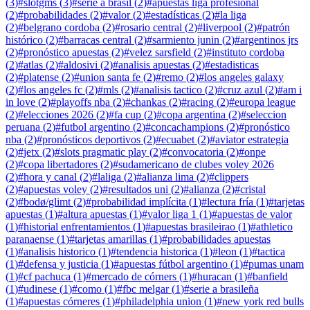
(
3
)
#
slotgms
(
3
)
#
serie a brasil
(
2
)
#
apuestas liga profesional
(
2
)
#
probabilidades
(
2
)
#
valor
(
2
)
#
estadísticas
(
2
)
#
la liga
(
2
)
#
belgrano cordoba
(
2
)
#
rosario central
(
2
)
#
liverpool
(
2
)
#
patrón
histórico
(
2
)
#
barracas central
(
2
)
#
sarmiento junin
(
2
)
#
argentinos jrs
(
2
)
#
pronóstico apuestas
(
2
)
#
velez sarsfield
(
2
)
#
instituto cordoba
(
2
)
#
atlas
(
2
)
#
aldosivi
(
2
)
#
analisis apuestas
(
2
)
#
estadisticas
(
2
)
#
platense
(
2
)
#
union santa fe
(
2
)
#
remo
(
2
)
#
los angeles galaxy
(
2
)
#
los angeles fc
(
2
)
#
mls
(
2
)
#
analisis tactico
(
2
)
#
cruz azul
(
2
)
#
am i
in love
(
2
)
#
playoffs nba
(
2
)
#
chankas
(
2
)
#
racing
(
2
)
#
europa league
(
2
)
#
elecciones 2026
(
2
)
#
fa cup
(
2
)
#
copa argentina
(
2
)
#
seleccion
peruana
(
2
)
#
futbol argentino
(
2
)
#
concachampions
(
2
)
#
pronóstico
nba
(
2
)
#
pronósticos deportivos
(
2
)
#
ecuabet
(
2
)
#
aviator estrategia
(
2
)
#
jetx
(
2
)
#
slots pragmatic play
(
2
)
#
convocatoria
(
2
)
#
onpe
(
2
)
#
copa libertadores
(
2
)
#
sudamericano de clubes voley 2026
(
2
)
#
hora y canal
(
2
)
#
laliga
(
2
)
#
alianza lima
(
2
)
#
clippers
(
2
)
#
apuestas voley
(
2
)
#
resultados uni
(
2
)
#
alianza
(
2
)
#
cristal
(
2
)
#
bodø/glimt
(
2
)
#
probabilidad implícita
(
1
)
#
lectura fría
(
1
)
#
tarjetas
apuestas
(
1
)
#
altura apuestas
(
1
)
#
valor liga 1
(
1
)
#
apuestas de valor
(
1
)
#
historial enfrentamientos
(
1
)
#
apuestas brasileirao
(
1
)
#
athletico
paranaense
(
1
)
#
tarjetas amarillas
(
1
)
#
probabilidades apuestas
(
1
)
#
analisis historico
(
1
)
#
tendencia historica
(
1
)
#
leon
(
1
)
#
tactica
(
1
)
#
defensa y justicia
(
1
)
#
apuestas fútbol argentino
(
1
)
#
pumas unam
(
1
)
#
cf pachuca
(
1
)
#
mercado de córners
(
1
)
#
huracan
(
1
)
#
banfield
(
1
)
#
udinese
(
1
)
#
como
(
1
)
#
fbc melgar
(
1
)
#
serie a brasileña
(
1
)
#
apuestas córneres
(
1
)
#
philadelphia union
(
1
)
#
new york red bulls