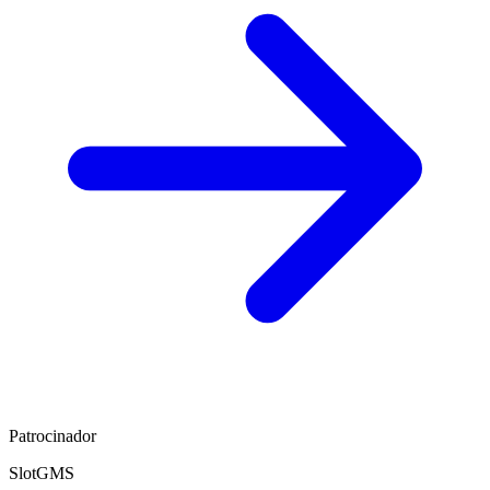
Patrocinador
SlotGMS