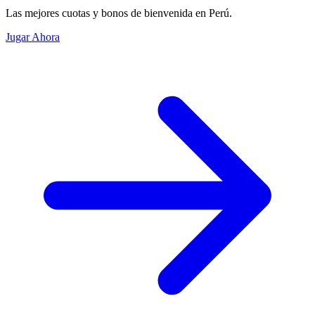
Las mejores cuotas y bonos de bienvenida en Perú.
Jugar Ahora