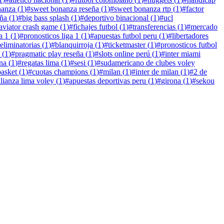
nanza
(
1
)
#
sweet bonanza reseña
(
1
)
#
sweet bonanza rtp
(
1
)
#
factor
eña
(
1
)
#
big bass splash
(
1
)
#
deportivo binacional
(
1
)
#
ucl
aviator crash game
(
1
)
#
fichajes futbol
(
1
)
#
transferencias
(
1
)
#
mercado
a 1
(
1
)
#
pronosticos liga 1
(
1
)
#
apuestas futbol peru
(
1
)
#
libertadores
eliminatorias
(
1
)
#
blanquirroja
(
1
)
#
ticketmaster
(
1
)
#
pronosticos futbol
(
1
)
#
pragmatic play reseña
(
1
)
#
slots online perú
(
1
)
#
inter miami
na
(
1
)
#
regatas lima
(
1
)
#
sesi
(
1
)
#
sudamericano de clubes voley
basket
(
1
)
#
cuotas champions
(
1
)
#
milan
(
1
)
#
inter de milan
(
1
)
#
2 de
alianza lima voley
(
1
)
#
apuestas deportivas peru
(
1
)
#
girona
(
1
)
#
sekou