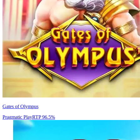
Gates of Olympus
Pragmatic Play
RTP
96.5
%