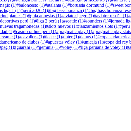
magic
(
1
)
#
baloncesto
(
1
)
#
atalanta
(
1
)
#
borussia dortmund
(
1
)
#
sweet bo
s liga 1
(
1
)
#
perú 2026
(
1
)
#
big bass bonanza
(
1
)
#
big bass bonanza res
rincipiantes
(
1
)
#
guia apuestas
(
1
)
#
aviator juego
(
1
)
#
aviator reseña
(
1
)
#
 deportivas perú
(
1
)
#
liga 2 perú
(
1
)
#
seattle
(
1
)
#
sounders
(
1
)
#
jornada lig
nuevas tragamonedas
(
1
)
#
slots nuevos
(
1
)
#
lanzamientos slots
(
1
)
#
peru 
lidad
(
1
)
#
casino online peru
(
1
)
#
pragmatic play
(
1
)
#
pragmatic play slots
levante
(
1
)
#
cavaliers
(
1
)
#
lecce
(
1
)
#
inter
(
1
)
#
lanús
(
1
)
#
copa sudamerica
damericano de clubes
(
1
)
#
apuestas vóley
(
1
)
#
unicaja
(
1
)
#
copa del rey 
#
psg
(
1
)
#
guarani
(
1
)
#
geminis
(
1
)
#
voley
(
1
)
#
liga peruana de voley
(
1
)
#