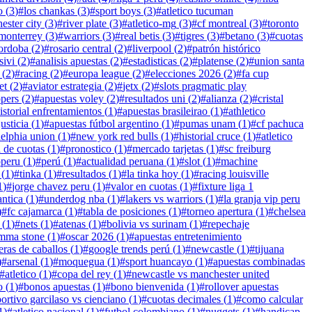
o
(
3
)
#
los chankas
(
3
)
#
sport boys
(
3
)
#
atletico tucuman
ester city
(
3
)
#
river plate
(
3
)
#
atletico-mg
(
3
)
#
cf montreal
(
3
)
#
toronto
monterrey
(
3
)
#
warriors
(
3
)
#
real betis
(
3
)
#
tigres
(
3
)
#
betano
(
3
)
#
cuotas
ordoba
(
2
)
#
rosario central
(
2
)
#
liverpool
(
2
)
#
patrón histórico
sivi
(
2
)
#
analisis apuestas
(
2
)
#
estadisticas
(
2
)
#
platense
(
2
)
#
union santa
(
2
)
#
racing
(
2
)
#
europa league
(
2
)
#
elecciones 2026
(
2
)
#
fa cup
et
(
2
)
#
aviator estrategia
(
2
)
#
jetx
(
2
)
#
slots pragmatic play
ppers
(
2
)
#
apuestas voley
(
2
)
#
resultados uni
(
2
)
#
alianza
(
2
)
#
cristal
istorial enfrentamientos
(
1
)
#
apuestas brasileirao
(
1
)
#
athletico
usticia
(
1
)
#
apuestas fútbol argentino
(
1
)
#
pumas unam
(
1
)
#
cf pachuca
delphia union
(
1
)
#
new york red bulls
(
1
)
#
historial cruce
(
1
)
#
atletico
a de cuotas
(
1
)
#
pronostico
(
1
)
#
mercado tarjetas
(
1
)
#
sc freiburg
operu
(
1
)
#
perú
(
1
)
#
actualidad peruana
(
1
)
#
slot
(
1
)
#
machine
(
1
)
#
tinka
(
1
)
#
resultados
(
1
)
#
la tinka hoy
(
1
)
#
racing louisville
1
)
#
jorge chavez peru
(
1
)
#
valor en cuotas
(
1
)
#
fixture liga 1
antica
(
1
)
#
underdog nba
(
1
)
#
lakers vs warriors
(
1
)
#
la granja vip peru
)
#
fc cajamarca
(
1
)
#
tabla de posiciones
(
1
)
#
torneo apertura
(
1
)
#
chelsea
(
1
)
#
nets
(
1
)
#
atenas
(
1
)
#
bolivia vs surinam
(
1
)
#
repechaje
mma stone
(
1
)
#
oscar 2026
(
1
)
#
apuestas entretenimiento
eras de caballos
(
1
)
#
google trends perú
(
1
)
#
newcastle
(
1
)
#
tijuana
)
#
arsenal
(
1
)
#
moquegua
(
1
)
#
sport huancayo
(
1
)
#
apuestas combinadas
#
atletico
(
1
)
#
copa del rey
(
1
)
#
newcastle vs manchester united
o
(
1
)
#
bonos apuestas
(
1
)
#
bono bienvenida
(
1
)
#
rollover apuestas
ortivo garcilaso vs cienciano
(
1
)
#
cuotas decimales
(
1
)
#
como calcular
1
)
#
atletico nacional
(
1
)
#
futbol colombiano
(
1
)
#
nuggets
(
1
)
#
handicap