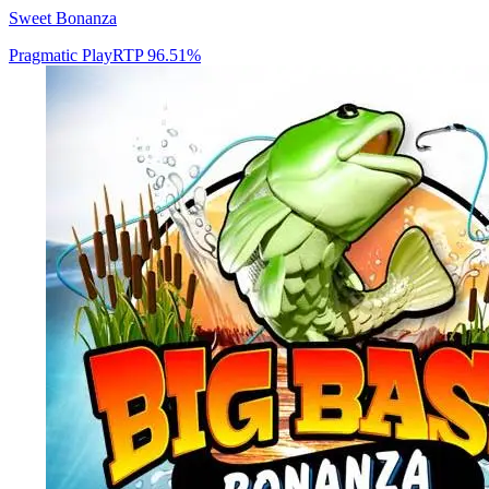
Sweet Bonanza
Pragmatic Play
RTP
96.51
%