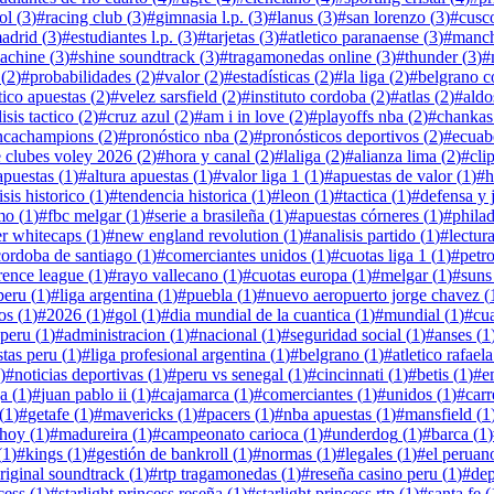
ol
(
3
)
#
racing club
(
3
)
#
gimnasia l.p.
(
3
)
#
lanus
(
3
)
#
san lorenzo
(
3
)
#
cusc
madrid
(
3
)
#
estudiantes l.p.
(
3
)
#
tarjetas
(
3
)
#
atletico paranaense
(
3
)
#
manch
machine
(
3
)
#
shine soundtrack
(
3
)
#
tragamonedas online
(
3
)
#
thunder
(
3
)
#
(
2
)
#
probabilidades
(
2
)
#
valor
(
2
)
#
estadísticas
(
2
)
#
la liga
(
2
)
#
belgrano c
tico apuestas
(
2
)
#
velez sarsfield
(
2
)
#
instituto cordoba
(
2
)
#
atlas
(
2
)
#
aldo
isis tactico
(
2
)
#
cruz azul
(
2
)
#
am i in love
(
2
)
#
playoffs nba
(
2
)
#
chankas
ncachampions
(
2
)
#
pronóstico nba
(
2
)
#
pronósticos deportivos
(
2
)
#
ecuab
 clubes voley 2026
(
2
)
#
hora y canal
(
2
)
#
laliga
(
2
)
#
alianza lima
(
2
)
#
cli
 apuestas
(
1
)
#
altura apuestas
(
1
)
#
valor liga 1
(
1
)
#
apuestas de valor
(
1
)
#
h
isis historico
(
1
)
#
tendencia historica
(
1
)
#
leon
(
1
)
#
tactica
(
1
)
#
defensa y j
mo
(
1
)
#
fbc melgar
(
1
)
#
serie a brasileña
(
1
)
#
apuestas córneres
(
1
)
#
phila
r whitecaps
(
1
)
#
new england revolution
(
1
)
#
analisis partido
(
1
)
#
lectur
cordoba de santiago
(
1
)
#
comerciantes unidos
(
1
)
#
cuotas liga 1
(
1
)
#
petr
rence league
(
1
)
#
rayo vallecano
(
1
)
#
cuotas europa
(
1
)
#
melgar
(
1
)
#
suns
peru
(
1
)
#
liga argentina
(
1
)
#
puebla
(
1
)
#
nuevo aeropuerto jorge chavez
(
os
(
1
)
#
2026
(
1
)
#
gol
(
1
)
#
dia mundial de la cuantica
(
1
)
#
mundial
(
1
)
#
cu
 peru
(
1
)
#
administracion
(
1
)
#
nacional
(
1
)
#
seguridad social
(
1
)
#
anses
(
1
tas peru
(
1
)
#
liga profesional argentina
(
1
)
#
belgrano
(
1
)
#
atletico rafaela
)
#
noticias deportivas
(
1
)
#
peru vs senegal
(
1
)
#
cincinnati
(
1
)
#
betis
(
1
)
#
e
ga
(
1
)
#
juan pablo ii
(
1
)
#
cajamarca
(
1
)
#
comerciantes
(
1
)
#
unidos
(
1
)
#
carr
(
1
)
#
getafe
(
1
)
#
mavericks
(
1
)
#
pacers
(
1
)
#
nba apuestas
(
1
)
#
mansfield
(
1
 hoy
(
1
)
#
madureira
(
1
)
#
campeonato carioca
(
1
)
#
underdog
(
1
)
#
barca
(
1
)
(
1
)
#
kings
(
1
)
#
gestión de bankroll
(
1
)
#
normas
(
1
)
#
legales
(
1
)
#
el peruan
riginal soundtrack
(
1
)
#
rtp tragamonedas
(
1
)
#
reseña casino peru
(
1
)
#
dep
cess
(
1
)
#
starlight princess reseña
(
1
)
#
starlight princess rtp
(
1
)
#
santa fe
(