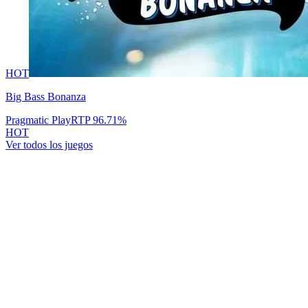
HOT
Big Bass Bonanza
Pragmatic Play
RTP
96.71
%
HOT
Ver todos los juegos