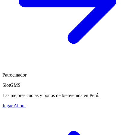
Patrocinador
SlotGMS
Las mejores cuotas y bonos de bienvenida en Perú.
Jugar Ahora