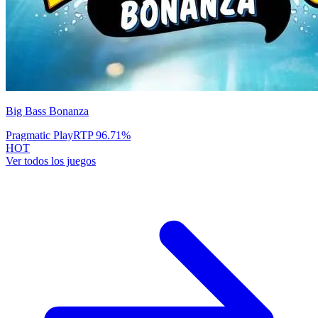
Big Bass Bonanza
Pragmatic Play
RTP
96.71
%
HOT
Ver todos los juegos