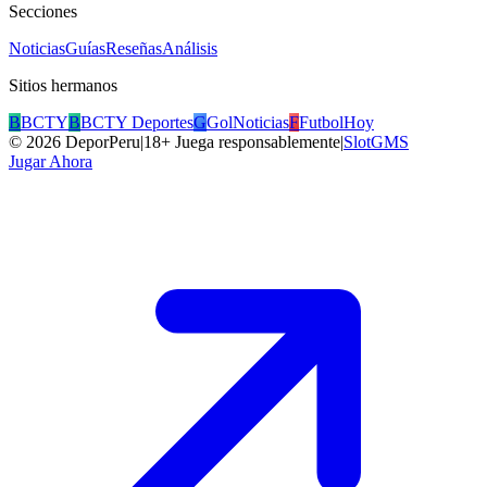
Secciones
Noticias
Guías
Reseñas
Análisis
Sitios hermanos
B
BCTY
B
BCTY Deportes
G
GolNoticias
F
FutbolHoy
©
2026
DeporPeru
|
18+ Juega responsablemente
|
SlotGMS
Jugar Ahora