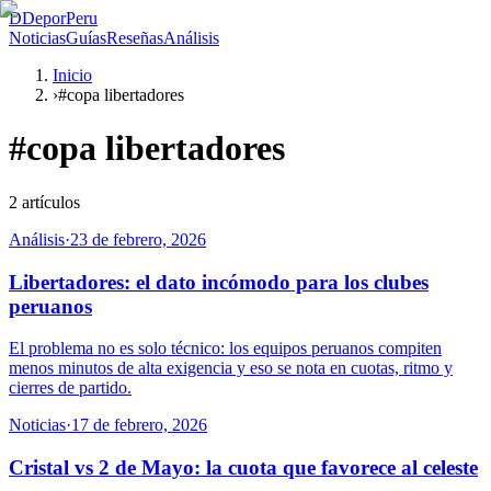
D
DeporPeru
Noticias
Guías
Reseñas
Análisis
Inicio
›
#copa libertadores
#
copa libertadores
2
artículos
Análisis
·
23 de febrero, 2026
Libertadores: el dato incómodo para los clubes
peruanos
El problema no es solo técnico: los equipos peruanos compiten
menos minutos de alta exigencia y eso se nota en cuotas, ritmo y
cierres de partido.
Noticias
·
17 de febrero, 2026
Cristal vs 2 de Mayo: la cuota que favorece al celeste