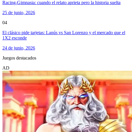
Racing-Gimnasia: cuando el relato aprieta pero la historia suelta
25 de junio, 2026
04
El clásico pide tarjetas: Lanús vs San Lorenzo y el mercado que el
1X2 esconde
24 de junio, 2026
Juegos destacados
AD