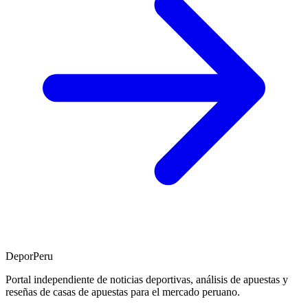
DeporPeru
Portal independiente de noticias deportivas, análisis de apuestas y
reseñas de casas de apuestas para el mercado peruano.