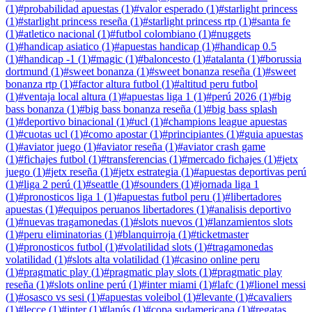
(
1
)
#
probabilidad apuestas
(
1
)
#
valor esperado
(
1
)
#
starlight princess
(
1
)
#
starlight princess reseña
(
1
)
#
starlight princess rtp
(
1
)
#
santa fe
(
1
)
#
atletico nacional
(
1
)
#
futbol colombiano
(
1
)
#
nuggets
(
1
)
#
handicap asiatico
(
1
)
#
apuestas handicap
(
1
)
#
handicap 0.5
(
1
)
#
handicap -1
(
1
)
#
magic
(
1
)
#
baloncesto
(
1
)
#
atalanta
(
1
)
#
borussia
dortmund
(
1
)
#
sweet bonanza
(
1
)
#
sweet bonanza reseña
(
1
)
#
sweet
bonanza rtp
(
1
)
#
factor altura futbol
(
1
)
#
altitud peru futbol
(
1
)
#
ventaja local altura
(
1
)
#
apuestas liga 1
(
1
)
#
perú 2026
(
1
)
#
big
bass bonanza
(
1
)
#
big bass bonanza reseña
(
1
)
#
big bass splash
(
1
)
#
deportivo binacional
(
1
)
#
ucl
(
1
)
#
champions league apuestas
(
1
)
#
cuotas ucl
(
1
)
#
como apostar
(
1
)
#
principiantes
(
1
)
#
guia apuestas
(
1
)
#
aviator juego
(
1
)
#
aviator reseña
(
1
)
#
aviator crash game
(
1
)
#
fichajes futbol
(
1
)
#
transferencias
(
1
)
#
mercado fichajes
(
1
)
#
jetx
juego
(
1
)
#
jetx reseña
(
1
)
#
jetx estrategia
(
1
)
#
apuestas deportivas perú
(
1
)
#
liga 2 perú
(
1
)
#
seattle
(
1
)
#
sounders
(
1
)
#
jornada liga 1
(
1
)
#
pronosticos liga 1
(
1
)
#
apuestas futbol peru
(
1
)
#
libertadores
apuestas
(
1
)
#
equipos peruanos libertadores
(
1
)
#
analisis deportivo
(
1
)
#
nuevas tragamonedas
(
1
)
#
slots nuevos
(
1
)
#
lanzamientos slots
(
1
)
#
peru eliminatorias
(
1
)
#
blanquirroja
(
1
)
#
ticketmaster
(
1
)
#
pronosticos futbol
(
1
)
#
volatilidad slots
(
1
)
#
tragamonedas
volatilidad
(
1
)
#
slots alta volatilidad
(
1
)
#
casino online peru
(
1
)
#
pragmatic play
(
1
)
#
pragmatic play slots
(
1
)
#
pragmatic play
reseña
(
1
)
#
slots online perú
(
1
)
#
inter miami
(
1
)
#
lafc
(
1
)
#
lionel messi
(
1
)
#
osasco vs sesi
(
1
)
#
apuestas voleibol
(
1
)
#
levante
(
1
)
#
cavaliers
(
1
)
#
lecce
(
1
)
#
inter
(
1
)
#
lanús
(
1
)
#
copa sudamericana
(
1
)
#
regatas