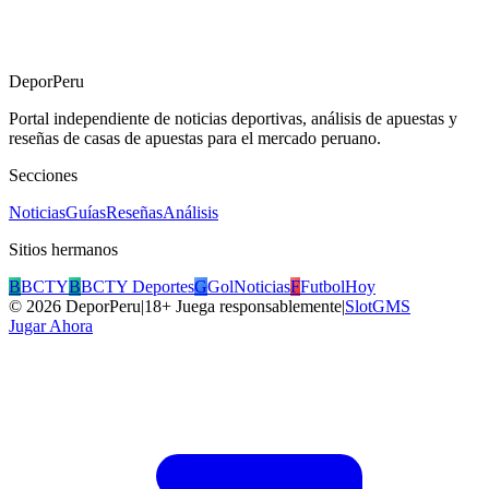
DeporPeru
Portal independiente de noticias deportivas, análisis de apuestas y
reseñas de casas de apuestas para el mercado peruano.
Secciones
Noticias
Guías
Reseñas
Análisis
Sitios hermanos
B
BCTY
B
BCTY Deportes
G
GolNoticias
F
FutbolHoy
©
2026
DeporPeru
|
18+ Juega responsablemente
|
SlotGMS
Jugar Ahora