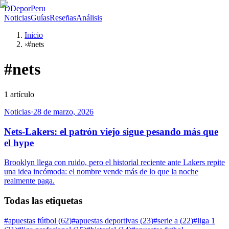
D
DeporPeru
Noticias
Guías
Reseñas
Análisis
Inicio
›
#nets
#
nets
1
artículo
Noticias
·
28 de marzo, 2026
Nets-Lakers: el patrón viejo sigue pesando más que
el hype
Brooklyn llega con ruido, pero el historial reciente ante Lakers repite
una idea incómoda: el nombre vende más de lo que la noche
realmente paga.
Todas las etiquetas
#
apuestas fútbol
(
62
)
#
apuestas deportivas
(
23
)
#
serie a
(
22
)
#
liga 1