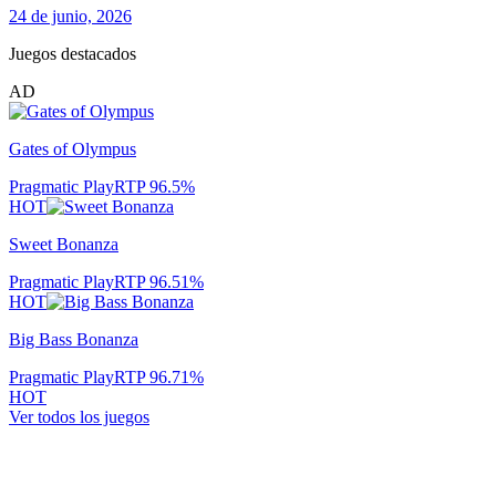
24 de junio, 2026
Juegos destacados
AD
Gates of Olympus
Pragmatic Play
RTP
96.5
%
HOT
Sweet Bonanza
Pragmatic Play
RTP
96.51
%
HOT
Big Bass Bonanza
Pragmatic Play
RTP
96.71
%
HOT
Ver todos los juegos