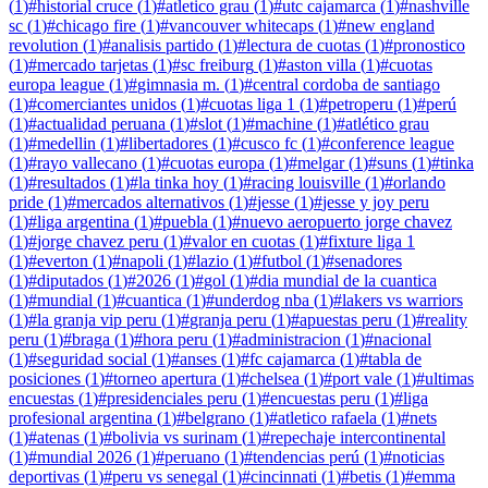
(
1
)
#
historial cruce
(
1
)
#
atletico grau
(
1
)
#
utc cajamarca
(
1
)
#
nashville
sc
(
1
)
#
chicago fire
(
1
)
#
vancouver whitecaps
(
1
)
#
new england
revolution
(
1
)
#
analisis partido
(
1
)
#
lectura de cuotas
(
1
)
#
pronostico
(
1
)
#
mercado tarjetas
(
1
)
#
sc freiburg
(
1
)
#
aston villa
(
1
)
#
cuotas
europa league
(
1
)
#
gimnasia m.
(
1
)
#
central cordoba de santiago
(
1
)
#
comerciantes unidos
(
1
)
#
cuotas liga 1
(
1
)
#
petroperu
(
1
)
#
perú
(
1
)
#
actualidad peruana
(
1
)
#
slot
(
1
)
#
machine
(
1
)
#
atlético grau
(
1
)
#
medellin
(
1
)
#
libertadores
(
1
)
#
cusco fc
(
1
)
#
conference league
(
1
)
#
rayo vallecano
(
1
)
#
cuotas europa
(
1
)
#
melgar
(
1
)
#
suns
(
1
)
#
tinka
(
1
)
#
resultados
(
1
)
#
la tinka hoy
(
1
)
#
racing louisville
(
1
)
#
orlando
pride
(
1
)
#
mercados alternativos
(
1
)
#
jesse
(
1
)
#
jesse y joy peru
(
1
)
#
liga argentina
(
1
)
#
puebla
(
1
)
#
nuevo aeropuerto jorge chavez
(
1
)
#
jorge chavez peru
(
1
)
#
valor en cuotas
(
1
)
#
fixture liga 1
(
1
)
#
everton
(
1
)
#
napoli
(
1
)
#
lazio
(
1
)
#
futbol
(
1
)
#
senadores
(
1
)
#
diputados
(
1
)
#
2026
(
1
)
#
gol
(
1
)
#
dia mundial de la cuantica
(
1
)
#
mundial
(
1
)
#
cuantica
(
1
)
#
underdog nba
(
1
)
#
lakers vs warriors
(
1
)
#
la granja vip peru
(
1
)
#
granja peru
(
1
)
#
apuestas peru
(
1
)
#
reality
peru
(
1
)
#
braga
(
1
)
#
hora peru
(
1
)
#
administracion
(
1
)
#
nacional
(
1
)
#
seguridad social
(
1
)
#
anses
(
1
)
#
fc cajamarca
(
1
)
#
tabla de
posiciones
(
1
)
#
torneo apertura
(
1
)
#
chelsea
(
1
)
#
port vale
(
1
)
#
ultimas
encuestas
(
1
)
#
presidenciales peru
(
1
)
#
encuestas peru
(
1
)
#
liga
profesional argentina
(
1
)
#
belgrano
(
1
)
#
atletico rafaela
(
1
)
#
nets
(
1
)
#
atenas
(
1
)
#
bolivia vs surinam
(
1
)
#
repechaje intercontinental
(
1
)
#
mundial 2026
(
1
)
#
peruano
(
1
)
#
tendencias perú
(
1
)
#
noticias
deportivas
(
1
)
#
peru vs senegal
(
1
)
#
cincinnati
(
1
)
#
betis
(
1
)
#
emma