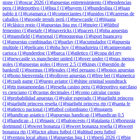
stone
(
1
)
#
oscar 2026
(
1
)
#
apuestas entretenimiento
(
1
)
#
tendencias
peru
(
1
)
#
deportivo
(
1
)
#
liga f
(
1
)
#
bayern
(
1
)
#
bundesliga
(
1
)
#
juan
pablo ii
(
1
)
#
cajamarca
(
1
)
#
comerciantes
(
1
)
#
unidos
(
1
)
#
carreras de
caballos
(
1
)
#
google trends perú
(
1
)
#
newcastle
(
1
)
#
tijuana
(
1
)
#
clásico regio
(
1
)
#
apuestas liga mx
(
1
)
#
mujer
(
1
)
#
fútbol
femenino
(
1
)
#
getafe
(
1
)
#
mavericks
(
1
)
#
pacers
(
1
)
#
nba apuestas
(
1
)
#
mansfield
(
1
)
#
arsenal
(
1
)
#
moquegua
(
1
)
#
sport huancayo
(
1
)
#
apuestas combinadas
(
1
)
#
parlay
(
1
)
#
acumulador
(
1
)
#
apuesta
multiple
(
1
)
#
pelicans
(
1
)
#
nba hoy
(
1
)
#
madureira
(
1
)
#
campeonato
carioca
(
1
)
#
underdog
(
1
)
#
barca
(
1
)
#
atletico
(
1
)
#
copa del rey
(
1
)
#
newcastle vs manchester united
(
1
)
#
over under
(
1
)
#
mas menos
goles
(
1
)
#
apuestas goles
(
1
)
#
over 2.5
(
1
)
#
kings
(
1
)
#
gestión de
bankroll
(
1
)
#
normas
(
1
)
#
legales
(
1
)
#
el peruano
(
1
)
#
bonos apuestas
(
1
)
#
bono bienvenida
(
1
)
#
rollover apuestas
(
1
)
#
free bet
(
1
)
#
america
(
1
)
#
crash game
(
1
)
#
juego aviator
(
1
)
#
shine original soundtrack
(
1
)
#
rtp tragamonedas
(
1
)
#
reseña casino peru
(
1
)
#
deportivo garcilaso
vs cienciano
(
1
)
#
cuotas decimales
(
1
)
#
como calcular cuotas
(
1
)
#
probabilidad apuestas
(
1
)
#
valor esperado
(
1
)
#
starlight princess
(
1
)
#
starlight princess reseña
(
1
)
#
starlight princess rtp
(
1
)
#
santa fe
(
1
)
#
atletico nacional
(
1
)
#
futbol colombiano
(
1
)
#
nuggets
(
1
)
#
handicap asiatico
(
1
)
#
apuestas handicap
(
1
)
#
handicap 0.5
(
1
)
#
handicap -1
(
1
)
#
magic
(
1
)
#
baloncesto
(
1
)
#
atalanta
(
1
)
#
borussia
dortmund
(
1
)
#
sweet bonanza
(
1
)
#
sweet bonanza reseña
(
1
)
#
sweet
bonanza rtp
(
1
)
#
factor altura futbol
(
1
)
#
altitud peru futbol
(
1
)
#
ventaja local altura
(
1
)
#
apuestas liga 1
(
1
)
#
perú 2026
(
1
)
#
big