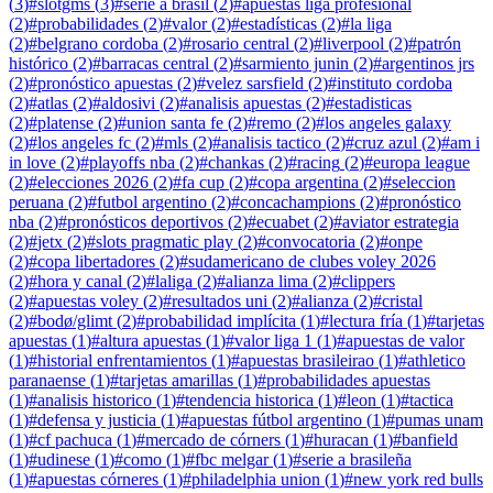
(
3
)
#
slotgms
(
3
)
#
serie a brasil
(
2
)
#
apuestas liga profesional
(
2
)
#
probabilidades
(
2
)
#
valor
(
2
)
#
estadísticas
(
2
)
#
la liga
(
2
)
#
belgrano cordoba
(
2
)
#
rosario central
(
2
)
#
liverpool
(
2
)
#
patrón
histórico
(
2
)
#
barracas central
(
2
)
#
sarmiento junin
(
2
)
#
argentinos jrs
(
2
)
#
pronóstico apuestas
(
2
)
#
velez sarsfield
(
2
)
#
instituto cordoba
(
2
)
#
atlas
(
2
)
#
aldosivi
(
2
)
#
analisis apuestas
(
2
)
#
estadisticas
(
2
)
#
platense
(
2
)
#
union santa fe
(
2
)
#
remo
(
2
)
#
los angeles galaxy
(
2
)
#
los angeles fc
(
2
)
#
mls
(
2
)
#
analisis tactico
(
2
)
#
cruz azul
(
2
)
#
am i
in love
(
2
)
#
playoffs nba
(
2
)
#
chankas
(
2
)
#
racing
(
2
)
#
europa league
(
2
)
#
elecciones 2026
(
2
)
#
fa cup
(
2
)
#
copa argentina
(
2
)
#
seleccion
peruana
(
2
)
#
futbol argentino
(
2
)
#
concachampions
(
2
)
#
pronóstico
nba
(
2
)
#
pronósticos deportivos
(
2
)
#
ecuabet
(
2
)
#
aviator estrategia
(
2
)
#
jetx
(
2
)
#
slots pragmatic play
(
2
)
#
convocatoria
(
2
)
#
onpe
(
2
)
#
copa libertadores
(
2
)
#
sudamericano de clubes voley 2026
(
2
)
#
hora y canal
(
2
)
#
laliga
(
2
)
#
alianza lima
(
2
)
#
clippers
(
2
)
#
apuestas voley
(
2
)
#
resultados uni
(
2
)
#
alianza
(
2
)
#
cristal
(
2
)
#
bodø/glimt
(
2
)
#
probabilidad implícita
(
1
)
#
lectura fría
(
1
)
#
tarjetas
apuestas
(
1
)
#
altura apuestas
(
1
)
#
valor liga 1
(
1
)
#
apuestas de valor
(
1
)
#
historial enfrentamientos
(
1
)
#
apuestas brasileirao
(
1
)
#
athletico
paranaense
(
1
)
#
tarjetas amarillas
(
1
)
#
probabilidades apuestas
(
1
)
#
analisis historico
(
1
)
#
tendencia historica
(
1
)
#
leon
(
1
)
#
tactica
(
1
)
#
defensa y justicia
(
1
)
#
apuestas fútbol argentino
(
1
)
#
pumas unam
(
1
)
#
cf pachuca
(
1
)
#
mercado de córners
(
1
)
#
huracan
(
1
)
#
banfield
(
1
)
#
udinese
(
1
)
#
como
(
1
)
#
fbc melgar
(
1
)
#
serie a brasileña
(
1
)
#
apuestas córneres
(
1
)
#
philadelphia union
(
1
)
#
new york red bulls