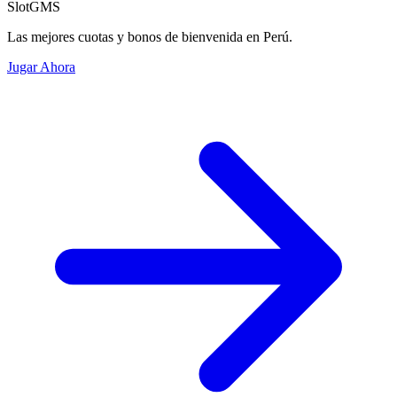
SlotGMS
Las mejores cuotas y bonos de bienvenida en Perú.
Jugar Ahora