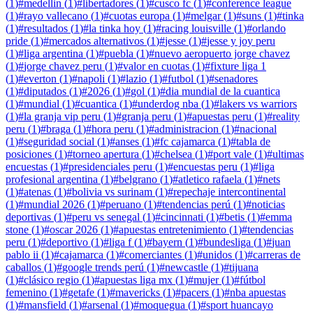
(
1
)
#
medellin
(
1
)
#
libertadores
(
1
)
#
cusco fc
(
1
)
#
conference league
(
1
)
#
rayo vallecano
(
1
)
#
cuotas europa
(
1
)
#
melgar
(
1
)
#
suns
(
1
)
#
tinka
(
1
)
#
resultados
(
1
)
#
la tinka hoy
(
1
)
#
racing louisville
(
1
)
#
orlando
pride
(
1
)
#
mercados alternativos
(
1
)
#
jesse
(
1
)
#
jesse y joy peru
(
1
)
#
liga argentina
(
1
)
#
puebla
(
1
)
#
nuevo aeropuerto jorge chavez
(
1
)
#
jorge chavez peru
(
1
)
#
valor en cuotas
(
1
)
#
fixture liga 1
(
1
)
#
everton
(
1
)
#
napoli
(
1
)
#
lazio
(
1
)
#
futbol
(
1
)
#
senadores
(
1
)
#
diputados
(
1
)
#
2026
(
1
)
#
gol
(
1
)
#
dia mundial de la cuantica
(
1
)
#
mundial
(
1
)
#
cuantica
(
1
)
#
underdog nba
(
1
)
#
lakers vs warriors
(
1
)
#
la granja vip peru
(
1
)
#
granja peru
(
1
)
#
apuestas peru
(
1
)
#
reality
peru
(
1
)
#
braga
(
1
)
#
hora peru
(
1
)
#
administracion
(
1
)
#
nacional
(
1
)
#
seguridad social
(
1
)
#
anses
(
1
)
#
fc cajamarca
(
1
)
#
tabla de
posiciones
(
1
)
#
torneo apertura
(
1
)
#
chelsea
(
1
)
#
port vale
(
1
)
#
ultimas
encuestas
(
1
)
#
presidenciales peru
(
1
)
#
encuestas peru
(
1
)
#
liga
profesional argentina
(
1
)
#
belgrano
(
1
)
#
atletico rafaela
(
1
)
#
nets
(
1
)
#
atenas
(
1
)
#
bolivia vs surinam
(
1
)
#
repechaje intercontinental
(
1
)
#
mundial 2026
(
1
)
#
peruano
(
1
)
#
tendencias perú
(
1
)
#
noticias
deportivas
(
1
)
#
peru vs senegal
(
1
)
#
cincinnati
(
1
)
#
betis
(
1
)
#
emma
stone
(
1
)
#
oscar 2026
(
1
)
#
apuestas entretenimiento
(
1
)
#
tendencias
peru
(
1
)
#
deportivo
(
1
)
#
liga f
(
1
)
#
bayern
(
1
)
#
bundesliga
(
1
)
#
juan
pablo ii
(
1
)
#
cajamarca
(
1
)
#
comerciantes
(
1
)
#
unidos
(
1
)
#
carreras de
caballos
(
1
)
#
google trends perú
(
1
)
#
newcastle
(
1
)
#
tijuana
(
1
)
#
clásico regio
(
1
)
#
apuestas liga mx
(
1
)
#
mujer
(
1
)
#
fútbol
femenino
(
1
)
#
getafe
(
1
)
#
mavericks
(
1
)
#
pacers
(
1
)
#
nba apuestas
(
1
)
#
mansfield
(
1
)
#
arsenal
(
1
)
#
moquegua
(
1
)
#
sport huancayo