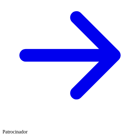
Patrocinador