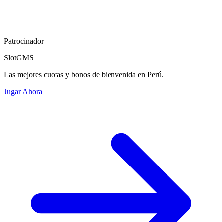
Patrocinador
SlotGMS
Las mejores cuotas y bonos de bienvenida en Perú.
Jugar Ahora