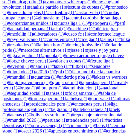
sc
(
1
)
#
chicago fire
(
1
)
#
vancouver whitecaps
(
1
)
#
new england
revolution
(
1
)
#
analisis partido
(
1
)
#
lectura de cuotas
(
1
)
#
pronostico
(
1
)
#
mercado tarjetas
(
1
)
#
sc freiburg
(
1
)
#
aston villa
(
1
)
#
cuotas
europa league
(
1
)
#
gimnasia m.
(
1
)
#
central cordoba de santiago
(
1
)
#
comerciantes unidos
(
1
)
#
cuotas liga 1
(
1
)
#
petroperu
(
1
)
#
perú
(
1
)
#
actualidad peruana
(
1
)
#
slot
(
1
)
#
machine
(
1
)
#
atlético grau
(
1
)
#
medellin
(
1
)
#
libertadores
(
1
)
#
cusco fc
(
1
)
#
conference league
(
1
)
#
rayo vallecano
(
1
)
#
cuotas europa
(
1
)
#
melgar
(
1
)
#
suns
(
1
)
#
tinka
(
1
)
#
resultados
(
1
)
#
la tinka hoy
(
1
)
#
racing louisville
(
1
)
#
orlando
pride
(
1
)
#
mercados alternativos
(
1
)
#
jesse
(
1
)
#
jesse y joy peru
(
1
)
#
liga argentina
(
1
)
#
puebla
(
1
)
#
nuevo aeropuerto jorge chavez
(
1
)
#
jorge chavez peru
(
1
)
#
valor en cuotas
(
1
)
#
fixture liga 1
(
1
)
#
everton
(
1
)
#
napoli
(
1
)
#
lazio
(
1
)
#
futbol
(
1
)
#
senadores
(
1
)
#
diputados
(
1
)
#
2026
(
1
)
#
gol
(
1
)
#
dia mundial de la cuantica
(
1
)
#
mundial
(
1
)
#
cuantica
(
1
)
#
underdog nba
(
1
)
#
lakers vs warriors
(
1
)
#
la granja vip peru
(
1
)
#
granja peru
(
1
)
#
apuestas peru
(
1
)
#
reality
peru
(
1
)
#
braga
(
1
)
#
hora peru
(
1
)
#
administracion
(
1
)
#
nacional
(
1
)
#
seguridad social
(
1
)
#
anses
(
1
)
#
fc cajamarca
(
1
)
#
tabla de
posiciones
(
1
)
#
torneo apertura
(
1
)
#
chelsea
(
1
)
#
port vale
(
1
)
#
ultimas
encuestas
(
1
)
#
presidenciales peru
(
1
)
#
encuestas peru
(
1
)
#
liga
profesional argentina
(
1
)
#
belgrano
(
1
)
#
atletico rafaela
(
1
)
#
nets
(
1
)
#
atenas
(
1
)
#
bolivia vs surinam
(
1
)
#
repechaje intercontinental
(
1
)
#
mundial 2026
(
1
)
#
peruano
(
1
)
#
tendencias perú
(
1
)
#
noticias
deportivas
(
1
)
#
peru vs senegal
(
1
)
#
cincinnati
(
1
)
#
betis
(
1
)
#
emma
stone
(
1
)
#
oscar 2026
(
1
)
#
apuestas entretenimiento
(
1
)
#
tendencias