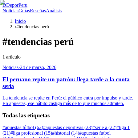
D
DeporPeru
Noticias
Guías
Reseñas
Análisis
Inicio
›
#tendencias perú
#
tendencias perú
1
artículo
Noticias
·
24 de marzo, 2026
El peruano repite un patrón: llega tarde a la cuota
seria
La tendencia se repite en Perú: el público entra por impulso y tarde.
En apuestas, ese hábito castiga más de lo que muchos admiten.
Todas las etiquetas
#
apuestas fútbol
(
62
)
#
apuestas deportivas
(
23
)
#
serie a
(
22
)
#
liga 1
(
21
)
#
liga profesional
(
15
)
#
historial
(
14
)
#
apuestas futbol