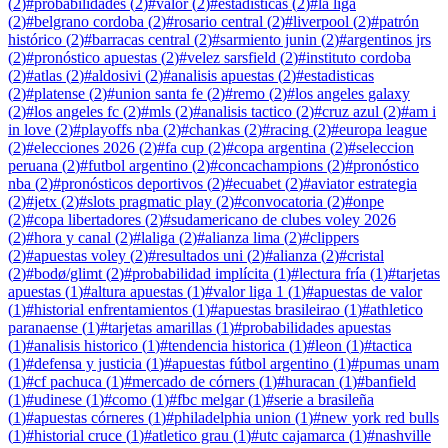
(
2
)
#
probabilidades
(
2
)
#
valor
(
2
)
#
estadísticas
(
2
)
#
la liga
(
2
)
#
belgrano cordoba
(
2
)
#
rosario central
(
2
)
#
liverpool
(
2
)
#
patrón
histórico
(
2
)
#
barracas central
(
2
)
#
sarmiento junin
(
2
)
#
argentinos jrs
(
2
)
#
pronóstico apuestas
(
2
)
#
velez sarsfield
(
2
)
#
instituto cordoba
(
2
)
#
atlas
(
2
)
#
aldosivi
(
2
)
#
analisis apuestas
(
2
)
#
estadisticas
(
2
)
#
platense
(
2
)
#
union santa fe
(
2
)
#
remo
(
2
)
#
los angeles galaxy
(
2
)
#
los angeles fc
(
2
)
#
mls
(
2
)
#
analisis tactico
(
2
)
#
cruz azul
(
2
)
#
am i
in love
(
2
)
#
playoffs nba
(
2
)
#
chankas
(
2
)
#
racing
(
2
)
#
europa league
(
2
)
#
elecciones 2026
(
2
)
#
fa cup
(
2
)
#
copa argentina
(
2
)
#
seleccion
peruana
(
2
)
#
futbol argentino
(
2
)
#
concachampions
(
2
)
#
pronóstico
nba
(
2
)
#
pronósticos deportivos
(
2
)
#
ecuabet
(
2
)
#
aviator estrategia
(
2
)
#
jetx
(
2
)
#
slots pragmatic play
(
2
)
#
convocatoria
(
2
)
#
onpe
(
2
)
#
copa libertadores
(
2
)
#
sudamericano de clubes voley 2026
(
2
)
#
hora y canal
(
2
)
#
laliga
(
2
)
#
alianza lima
(
2
)
#
clippers
(
2
)
#
apuestas voley
(
2
)
#
resultados uni
(
2
)
#
alianza
(
2
)
#
cristal
(
2
)
#
bodø/glimt
(
2
)
#
probabilidad implícita
(
1
)
#
lectura fría
(
1
)
#
tarjetas
apuestas
(
1
)
#
altura apuestas
(
1
)
#
valor liga 1
(
1
)
#
apuestas de valor
(
1
)
#
historial enfrentamientos
(
1
)
#
apuestas brasileirao
(
1
)
#
athletico
paranaense
(
1
)
#
tarjetas amarillas
(
1
)
#
probabilidades apuestas
(
1
)
#
analisis historico
(
1
)
#
tendencia historica
(
1
)
#
leon
(
1
)
#
tactica
(
1
)
#
defensa y justicia
(
1
)
#
apuestas fútbol argentino
(
1
)
#
pumas unam
(
1
)
#
cf pachuca
(
1
)
#
mercado de córners
(
1
)
#
huracan
(
1
)
#
banfield
(
1
)
#
udinese
(
1
)
#
como
(
1
)
#
fbc melgar
(
1
)
#
serie a brasileña
(
1
)
#
apuestas córneres
(
1
)
#
philadelphia union
(
1
)
#
new york red bulls
(
1
)
#
historial cruce
(
1
)
#
atletico grau
(
1
)
#
utc cajamarca
(
1
)
#
nashville