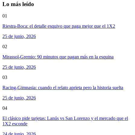
Lo más leído
01
Riestra-Boca: el detalle esquivo que paga mejor que el 1X2
25 de junio, 2026
02
Mirassol-Gremio: 90 minutos que pagan más en la esquina
25 de junio, 2026
03
Racing-Gimnasia: cuando el relato aprieta pero la historia suelta
25 de junio, 2026
04
El clásico pide tarjetas: Lanús vs San Lorenzo y el mercado que el
1X2 esconde
24 de junio, 2026