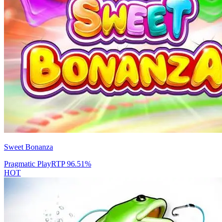
Sweet Bonanza
Pragmatic Play
RTP
96.51
%
HOT