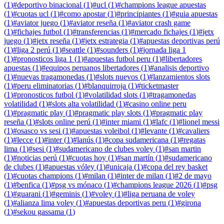
(
1
)
#
deportivo binacional
(
1
)
#
ucl
(
1
)
#
champions league apuestas
(
1
)
#
cuotas ucl
(
1
)
#
como apostar
(
1
)
#
principiantes
(
1
)
#
guia apuestas
(
1
)
#
aviator juego
(
1
)
#
aviator reseña
(
1
)
#
aviator crash game
(
1
)
#
fichajes futbol
(
1
)
#
transferencias
(
1
)
#
mercado fichajes
(
1
)
#
jetx
juego
(
1
)
#
jetx reseña
(
1
)
#
jetx estrategia
(
1
)
#
apuestas deportivas perú
(
1
)
#
liga 2 perú
(
1
)
#
seattle
(
1
)
#
sounders
(
1
)
#
jornada liga 1
(
1
)
#
pronosticos liga 1
(
1
)
#
apuestas futbol peru
(
1
)
#
libertadores
apuestas
(
1
)
#
equipos peruanos libertadores
(
1
)
#
analisis deportivo
(
1
)
#
nuevas tragamonedas
(
1
)
#
slots nuevos
(
1
)
#
lanzamientos slots
(
1
)
#
peru eliminatorias
(
1
)
#
blanquirroja
(
1
)
#
ticketmaster
(
1
)
#
pronosticos futbol
(
1
)
#
volatilidad slots
(
1
)
#
tragamonedas
volatilidad
(
1
)
#
slots alta volatilidad
(
1
)
#
casino online peru
(
1
)
#
pragmatic play
(
1
)
#
pragmatic play slots
(
1
)
#
pragmatic play
reseña
(
1
)
#
slots online perú
(
1
)
#
inter miami
(
1
)
#
lafc
(
1
)
#
lionel messi
(
1
)
#
osasco vs sesi
(
1
)
#
apuestas voleibol
(
1
)
#
levante
(
1
)
#
cavaliers
(
1
)
#
lecce
(
1
)
#
inter
(
1
)
#
lanús
(
1
)
#
copa sudamericana
(
1
)
#
regatas
lima
(
1
)
#
sesi
(
1
)
#
sudamericano de clubes voley
(
1
)
#
san martin
(
1
)
#
noticias perú
(
1
)
#
cuotas hoy
(
1
)
#
san martín
(
1
)
#
sudamericano
de clubes
(
1
)
#
apuestas vóley
(
1
)
#
unicaja
(
1
)
#
copa del rey basket
(
1
)
#
cuotas champions
(
1
)
#
milan
(
1
)
#
inter de milan
(
1
)
#
2 de mayo
(
1
)
#
benfica
(
1
)
#
psg vs mónaco
(
1
)
#
champions league 2026
(
1
)
#
psg
(
1
)
#
guarani
(
1
)
#
geminis
(
1
)
#
voley
(
1
)
#
liga peruana de voley
(
1
)
#
alianza lima voley
(
1
)
#
apuestas deportivas peru
(
1
)
#
girona
(
1
)
#
sekou gassama
(
1
)