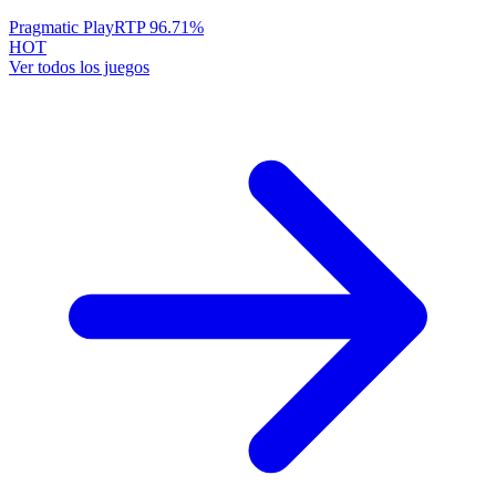
Pragmatic Play
RTP
96.71
%
HOT
Ver todos los juegos