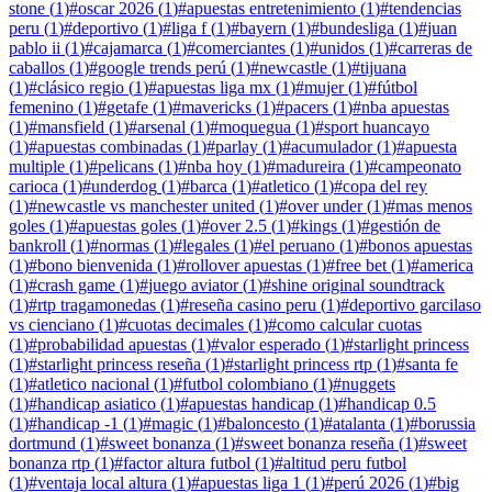
stone
(
1
)
#
oscar 2026
(
1
)
#
apuestas entretenimiento
(
1
)
#
tendencias
peru
(
1
)
#
deportivo
(
1
)
#
liga f
(
1
)
#
bayern
(
1
)
#
bundesliga
(
1
)
#
juan
pablo ii
(
1
)
#
cajamarca
(
1
)
#
comerciantes
(
1
)
#
unidos
(
1
)
#
carreras de
caballos
(
1
)
#
google trends perú
(
1
)
#
newcastle
(
1
)
#
tijuana
(
1
)
#
clásico regio
(
1
)
#
apuestas liga mx
(
1
)
#
mujer
(
1
)
#
fútbol
femenino
(
1
)
#
getafe
(
1
)
#
mavericks
(
1
)
#
pacers
(
1
)
#
nba apuestas
(
1
)
#
mansfield
(
1
)
#
arsenal
(
1
)
#
moquegua
(
1
)
#
sport huancayo
(
1
)
#
apuestas combinadas
(
1
)
#
parlay
(
1
)
#
acumulador
(
1
)
#
apuesta
multiple
(
1
)
#
pelicans
(
1
)
#
nba hoy
(
1
)
#
madureira
(
1
)
#
campeonato
carioca
(
1
)
#
underdog
(
1
)
#
barca
(
1
)
#
atletico
(
1
)
#
copa del rey
(
1
)
#
newcastle vs manchester united
(
1
)
#
over under
(
1
)
#
mas menos
goles
(
1
)
#
apuestas goles
(
1
)
#
over 2.5
(
1
)
#
kings
(
1
)
#
gestión de
bankroll
(
1
)
#
normas
(
1
)
#
legales
(
1
)
#
el peruano
(
1
)
#
bonos apuestas
(
1
)
#
bono bienvenida
(
1
)
#
rollover apuestas
(
1
)
#
free bet
(
1
)
#
america
(
1
)
#
crash game
(
1
)
#
juego aviator
(
1
)
#
shine original soundtrack
(
1
)
#
rtp tragamonedas
(
1
)
#
reseña casino peru
(
1
)
#
deportivo garcilaso
vs cienciano
(
1
)
#
cuotas decimales
(
1
)
#
como calcular cuotas
(
1
)
#
probabilidad apuestas
(
1
)
#
valor esperado
(
1
)
#
starlight princess
(
1
)
#
starlight princess reseña
(
1
)
#
starlight princess rtp
(
1
)
#
santa fe
(
1
)
#
atletico nacional
(
1
)
#
futbol colombiano
(
1
)
#
nuggets
(
1
)
#
handicap asiatico
(
1
)
#
apuestas handicap
(
1
)
#
handicap 0.5
(
1
)
#
handicap -1
(
1
)
#
magic
(
1
)
#
baloncesto
(
1
)
#
atalanta
(
1
)
#
borussia
dortmund
(
1
)
#
sweet bonanza
(
1
)
#
sweet bonanza reseña
(
1
)
#
sweet
bonanza rtp
(
1
)
#
factor altura futbol
(
1
)
#
altitud peru futbol
(
1
)
#
ventaja local altura
(
1
)
#
apuestas liga 1
(
1
)
#
perú 2026
(
1
)
#
big