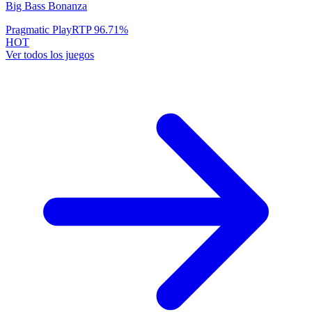
Big Bass Bonanza
Pragmatic Play
RTP
96.71
%
HOT
Ver todos los juegos