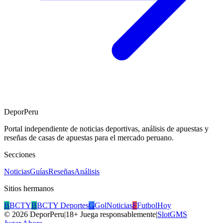
DeporPeru
Portal independiente de noticias deportivas, análisis de apuestas y
reseñas de casas de apuestas para el mercado peruano.
Secciones
Noticias
Guías
Reseñas
Análisis
Sitios hermanos
B
BCTY
B
BCTY Deportes
G
GolNoticias
F
FutbolHoy
©
2026
DeporPeru
|
18+ Juega responsablemente
|
SlotGMS