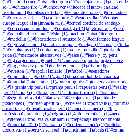
(
1
)
#
historial cruce
(
1
)
#
atletico grau
(
1
)
#
utc cajamarca
(
1
)
#
nashville
sc
(
1
)
#
chicago fire
(
1
)
#
vancouver whitecaps
(
1
)
#
new england
revolution
(
1
)
#
analisis partido
(
1
)
#
lectura de cuotas
(
1
)
#
pronostico
(
1
)
#
mercado tarjetas
(
1
)
#
sc freiburg
(
1
)
#
aston villa
(
1
)
#
cuotas
europa league
(
1
)
#
gimnasia m.
(
1
)
#
central cordoba de santiago
(
1
)
#
comerciantes unidos
(
1
)
#
cuotas liga 1
(
1
)
#
petroperu
(
1
)
#
perú
(
1
)
#
actualidad peruana
(
1
)
#
slot
(
1
)
#
machine
(
1
)
#
atlético grau
(
1
)
#
medellin
(
1
)
#
libertadores
(
1
)
#
cusco fc
(
1
)
#
conference league
(
1
)
#
rayo vallecano
(
1
)
#
cuotas europa
(
1
)
#
melgar
(
1
)
#
suns
(
1
)
#
tinka
(
1
)
#
resultados
(
1
)
#
la tinka hoy
(
1
)
#
racing louisville
(
1
)
#
orlando
pride
(
1
)
#
mercados alternativos
(
1
)
#
jesse
(
1
)
#
jesse y joy peru
(
1
)
#
liga argentina
(
1
)
#
puebla
(
1
)
#
nuevo aeropuerto jorge chavez
(
1
)
#
jorge chavez peru
(
1
)
#
valor en cuotas
(
1
)
#
fixture liga 1
(
1
)
#
everton
(
1
)
#
napoli
(
1
)
#
lazio
(
1
)
#
futbol
(
1
)
#
senadores
(
1
)
#
diputados
(
1
)
#
2026
(
1
)
#
gol
(
1
)
#
dia mundial de la cuantica
(
1
)
#
mundial
(
1
)
#
cuantica
(
1
)
#
underdog nba
(
1
)
#
lakers vs warriors
(
1
)
#
la granja vip peru
(
1
)
#
granja peru
(
1
)
#
apuestas peru
(
1
)
#
reality
peru
(
1
)
#
braga
(
1
)
#
hora peru
(
1
)
#
administracion
(
1
)
#
nacional
(
1
)
#
seguridad social
(
1
)
#
anses
(
1
)
#
fc cajamarca
(
1
)
#
tabla de
posiciones
(
1
)
#
torneo apertura
(
1
)
#
chelsea
(
1
)
#
port vale
(
1
)
#
ultimas
encuestas
(
1
)
#
presidenciales peru
(
1
)
#
encuestas peru
(
1
)
#
liga
profesional argentina
(
1
)
#
belgrano
(
1
)
#
atletico rafaela
(
1
)
#
nets
(
1
)
#
atenas
(
1
)
#
bolivia vs surinam
(
1
)
#
repechaje intercontinental
(
1
)
#
mundial 2026
(
1
)
#
peruano
(
1
)
#
tendencias perú
(
1
)
#
noticias
deportivas
(
1
)
#
peru vs senegal
(
1
)
#
cincinnati
(
1
)
#
betis
(
1
)
#
emma