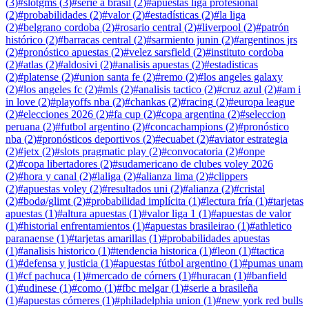
(
3
)
#
slotgms
(
3
)
#
serie a brasil
(
2
)
#
apuestas liga profesional
(
2
)
#
probabilidades
(
2
)
#
valor
(
2
)
#
estadísticas
(
2
)
#
la liga
(
2
)
#
belgrano cordoba
(
2
)
#
rosario central
(
2
)
#
liverpool
(
2
)
#
patrón
histórico
(
2
)
#
barracas central
(
2
)
#
sarmiento junin
(
2
)
#
argentinos jrs
(
2
)
#
pronóstico apuestas
(
2
)
#
velez sarsfield
(
2
)
#
instituto cordoba
(
2
)
#
atlas
(
2
)
#
aldosivi
(
2
)
#
analisis apuestas
(
2
)
#
estadisticas
(
2
)
#
platense
(
2
)
#
union santa fe
(
2
)
#
remo
(
2
)
#
los angeles galaxy
(
2
)
#
los angeles fc
(
2
)
#
mls
(
2
)
#
analisis tactico
(
2
)
#
cruz azul
(
2
)
#
am i
in love
(
2
)
#
playoffs nba
(
2
)
#
chankas
(
2
)
#
racing
(
2
)
#
europa league
(
2
)
#
elecciones 2026
(
2
)
#
fa cup
(
2
)
#
copa argentina
(
2
)
#
seleccion
peruana
(
2
)
#
futbol argentino
(
2
)
#
concachampions
(
2
)
#
pronóstico
nba
(
2
)
#
pronósticos deportivos
(
2
)
#
ecuabet
(
2
)
#
aviator estrategia
(
2
)
#
jetx
(
2
)
#
slots pragmatic play
(
2
)
#
convocatoria
(
2
)
#
onpe
(
2
)
#
copa libertadores
(
2
)
#
sudamericano de clubes voley 2026
(
2
)
#
hora y canal
(
2
)
#
laliga
(
2
)
#
alianza lima
(
2
)
#
clippers
(
2
)
#
apuestas voley
(
2
)
#
resultados uni
(
2
)
#
alianza
(
2
)
#
cristal
(
2
)
#
bodø/glimt
(
2
)
#
probabilidad implícita
(
1
)
#
lectura fría
(
1
)
#
tarjetas
apuestas
(
1
)
#
altura apuestas
(
1
)
#
valor liga 1
(
1
)
#
apuestas de valor
(
1
)
#
historial enfrentamientos
(
1
)
#
apuestas brasileirao
(
1
)
#
athletico
paranaense
(
1
)
#
tarjetas amarillas
(
1
)
#
probabilidades apuestas
(
1
)
#
analisis historico
(
1
)
#
tendencia historica
(
1
)
#
leon
(
1
)
#
tactica
(
1
)
#
defensa y justicia
(
1
)
#
apuestas fútbol argentino
(
1
)
#
pumas unam
(
1
)
#
cf pachuca
(
1
)
#
mercado de córners
(
1
)
#
huracan
(
1
)
#
banfield
(
1
)
#
udinese
(
1
)
#
como
(
1
)
#
fbc melgar
(
1
)
#
serie a brasileña
(
1
)
#
apuestas córneres
(
1
)
#
philadelphia union
(
1
)
#
new york red bulls