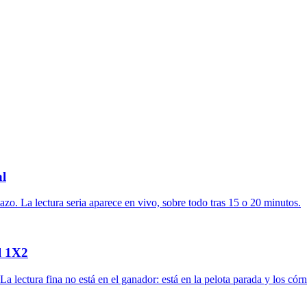
al
tazo. La lectura seria aparece en vivo, sobre todo tras 15 o 20 minutos.
l 1X2
lectura fina no está en el ganador: está en la pelota parada y los córn