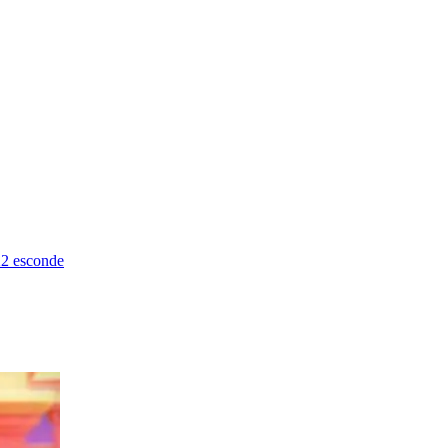
X2 esconde