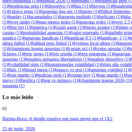
intercontinental
(
1
)
#
mundial 2026
(
1
)
#
peruano
(
1
)
#
tendencias perú
(
1
(
1
)
#
tendencias peru
(
1
)
#
deportivo
(
1
)
#
liga f
(
1
)
#
bayern
(
1
)
#
bundesli
(
1
)
#
clásico regio
(
1
)
#
apuestas liga mx
(
1
)
#
mujer
(
1
)
#
fútbol femenino
(
1
)
#
parlay
(
1
)
#
acumulador
(
1
)
#
apuesta multiple
(
1
)
#
pelicans
(
1
)
#
nba
(
1
)
#
over under
(
1
)
#
mas menos goles
(
1
)
#
apuestas goles
(
1
)
#
over 2.5
(
1
)
#
free bet
(
1
)
#
america
(
1
)
#
crash game
(
1
)
#
juego aviator
(
1
)
#
shine o
cuotas
(
1
)
#
probabilidad apuestas
(
1
)
#
valor esperado
(
1
)
#
starlight prin
asiatico
(
1
)
#
apuestas handicap
(
1
)
#
handicap 0.5
(
1
)
#
handicap -1
(
1
)
#
altura futbol
(
1
)
#
altitud peru futbol
(
1
)
#
ventaja local altura
(
1
)
#
apuesta
(
1
)
#
champions league apuestas
(
1
)
#
cuotas ucl
(
1
)
#
como apostar
(
1
)
#
p
fichajes
(
1
)
#
jetx juego
(
1
)
#
jetx reseña
(
1
)
#
jetx estrategia
(
1
)
#
apuestas
apuestas
(
1
)
#
equipos peruanos libertadores
(
1
)
#
analisis deportivo
(
1
)
#
(
1
)
#
volatilidad slots
(
1
)
#
tragamonedas volatilidad
(
1
)
#
slots alta volati
(
1
)
#
lafc
(
1
)
#
lionel messi
(
1
)
#
osasco vs sesi
(
1
)
#
apuestas voleibol
(
1
)
#
(
1
)
#
san martin
(
1
)
#
noticias perú
(
1
)
#
cuotas hoy
(
1
)
#
san martín
(
1
)
#
su
mayo
(
1
)
#
benfica
(
1
)
#
psg vs mónaco
(
1
)
#
champions league 2026
(
1
)
gassama
(
1
)
Lo más leído
01
Riestra-Boca: el detalle esquivo que paga mejor que el 1X2
25 de junio, 2026