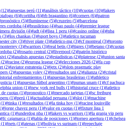
(
12
)
#
apuestas perú
(
11
)
#
análisis táctico
(
10
)
#
cuotas
(
10
)
#
lakers
otafogo
(
6
)
#
coritiba
(
6
)
#
rb bragantino
(
6
)
#
corners
(
6
)
#
patron
#
pronóstico
(
5
)
#
fluminense
(
5
)
#
cruzeiro
(
5
)
#
barcelona
leres cordoba
(
4
)
#
brasileirao
(
4
)
#
sao paulo
(
4
)
#
premier league
imera división
(
4
)
#
adt
(
4
)
#
liga 1 peru
(
4
)
#
casino online
(
4
)
#
nba
o
(
3
)
#
los chankas
(
3
)
#
sport boys
(
3
)
#
atletico tucuman
ester city
(
3
)
#
river plate
(
3
)
#
atletico-mg
(
3
)
#
cf montreal
(
3
)
#
toronto
monterrey
(
3
)
#
warriors
(
3
)
#
real betis
(
3
)
#
tigres
(
3
)
#
betano
(
3
)
#
cuotas
ordoba
(
2
)
#
rosario central
(
2
)
#
liverpool
(
2
)
#
patrón histórico
sivi
(
2
)
#
analisis apuestas
(
2
)
#
estadisticas
(
2
)
#
platense
(
2
)
#
union santa
(
2
)
#
racing
(
2
)
#
europa league
(
2
)
#
elecciones 2026
(
2
)
#
fa cup
et
(
2
)
#
aviator estrategia
(
2
)
#
jetx
(
2
)
#
slots pragmatic play
ppers
(
2
)
#
apuestas voley
(
2
)
#
resultados uni
(
2
)
#
alianza
(
2
)
#
cristal
istorial enfrentamientos
(
1
)
#
apuestas brasileirao
(
1
)
#
athletico
usticia
(
1
)
#
apuestas fútbol argentino
(
1
)
#
pumas unam
(
1
)
#
cf pachuca
delphia union
(
1
)
#
new york red bulls
(
1
)
#
historial cruce
(
1
)
#
atletico
a de cuotas
(
1
)
#
pronostico
(
1
)
#
mercado tarjetas
(
1
)
#
sc freiburg
operu
(
1
)
#
perú
(
1
)
#
actualidad peruana
(
1
)
#
slot
(
1
)
#
machine
(
1
)
#
tinka
(
1
)
#
resultados
(
1
)
#
la tinka hoy
(
1
)
#
racing louisville
1
)
#
jorge chavez peru
(
1
)
#
valor en cuotas
(
1
)
#
fixture liga 1
antica
(
1
)
#
underdog nba
(
1
)
#
lakers vs warriors
(
1
)
#
la granja vip peru
)
#
fc cajamarca
(
1
)
#
tabla de posiciones
(
1
)
#
torneo apertura
(
1
)
#
chelsea
(
1
)
#
nets
(
1
)
#
atenas
(
1
)
#
bolivia vs surinam
(
1
)
#
repechaje