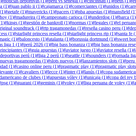
)
#
noticias deportivas
(
1
)
#
peru vs senegal
(
1
)
#
cincinnati
(
1
)
#
betis
(
1
)
#
e
ga
(
1
)
#
juan pablo ii
(
1
)
#
cajamarca
(
1
)
#
comerciantes
(
1
)
#
unidos
(
1
)
#
carr
(
1
)
#
getafe
(
1
)
#
mavericks
(
1
)
#
pacers
(
1
)
#
nba apuestas
(
1
)
#
mansfield
(
1
 hoy
(
1
)
#
madureira
(
1
)
#
campeonato carioca
(
1
)
#
underdog
(
1
)
#
barca
(
1
)
(
1
)
#
kings
(
1
)
#
gestión de bankroll
(
1
)
#
normas
(
1
)
#
legales
(
1
)
#
el peruan
riginal soundtrack
(
1
)
#
rtp tragamonedas
(
1
)
#
reseña casino peru
(
1
)
#
dep
cess
(
1
)
#
starlight princess reseña
(
1
)
#
starlight princess rtp
(
1
)
#
santa fe
(
magic
(
1
)
#
baloncesto
(
1
)
#
atalanta
(
1
)
#
borussia dortmund
(
1
)
#
sweet bo
s liga 1
(
1
)
#
perú 2026
(
1
)
#
big bass bonanza
(
1
)
#
big bass bonanza res
rincipiantes
(
1
)
#
guia apuestas
(
1
)
#
aviator juego
(
1
)
#
aviator reseña
(
1
)
#
 deportivas perú
(
1
)
#
liga 2 perú
(
1
)
#
seattle
(
1
)
#
sounders
(
1
)
#
jornada lig
nuevas tragamonedas
(
1
)
#
slots nuevos
(
1
)
#
lanzamientos slots
(
1
)
#
peru 
lidad
(
1
)
#
casino online peru
(
1
)
#
pragmatic play
(
1
)
#
pragmatic play slots
levante
(
1
)
#
cavaliers
(
1
)
#
lecce
(
1
)
#
inter
(
1
)
#
lanús
(
1
)
#
copa sudamerica
damericano de clubes
(
1
)
#
apuestas vóley
(
1
)
#
unicaja
(
1
)
#
copa del rey 
#
psg
(
1
)
#
guarani
(
1
)
#
geminis
(
1
)
#
voley
(
1
)
#
liga peruana de voley
(
1
)
#