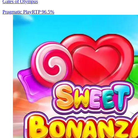
Gates of Olympus
Pragmatic Play
RTP
96.5
%