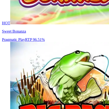
HOT
Sweet Bonanza
Pragmatic Play
RTP
96.51
%