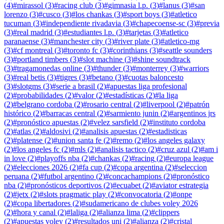
(
4
)
#
mirassol
(
3
)
#
racing club
(
3
)
#
gimnasia l.p.
(
3
)
#
lanus
(
3
)
#
san
lorenzo
(
3
)
#
cusco
(
3
)
#
los chankas
(
3
)
#
sport boys
(
3
)
#
atletico
tucuman
(
3
)
#
independiente rivadavia
(
3
)
#
chapecoense-sc
(
3
)
#
previa
(
3
)
#
real madrid
(
3
)
#
estudiantes l.p.
(
3
)
#
tarjetas
(
3
)
#
atletico
paranaense
(
3
)
#
manchester city
(
3
)
#
river plate
(
3
)
#
atletico-mg
(
3
)
#
cf montreal
(
3
)
#
toronto fc
(
3
)
#
corinthians
(
3
)
#
seattle sounders
(
3
)
#
portland timbers
(
3
)
#
slot machine
(
3
)
#
shine soundtrack
(
3
)
#
tragamonedas online
(
3
)
#
thunder
(
3
)
#
monterrey
(
3
)
#
warriors
(
3
)
#
real betis
(
3
)
#
tigres
(
3
)
#
betano
(
3
)
#
cuotas baloncesto
(
3
)
#
slotgms
(
3
)
#
serie a brasil
(
2
)
#
apuestas liga profesional
(
2
)
#
probabilidades
(
2
)
#
valor
(
2
)
#
estadísticas
(
2
)
#
la liga
(
2
)
#
belgrano cordoba
(
2
)
#
rosario central
(
2
)
#
liverpool
(
2
)
#
patrón
histórico
(
2
)
#
barracas central
(
2
)
#
sarmiento junin
(
2
)
#
argentinos jrs
(
2
)
#
pronóstico apuestas
(
2
)
#
velez sarsfield
(
2
)
#
instituto cordoba
(
2
)
#
atlas
(
2
)
#
aldosivi
(
2
)
#
analisis apuestas
(
2
)
#
estadisticas
(
2
)
#
platense
(
2
)
#
union santa fe
(
2
)
#
remo
(
2
)
#
los angeles galaxy
(
2
)
#
los angeles fc
(
2
)
#
mls
(
2
)
#
analisis tactico
(
2
)
#
cruz azul
(
2
)
#
am i
in love
(
2
)
#
playoffs nba
(
2
)
#
chankas
(
2
)
#
racing
(
2
)
#
europa league
(
2
)
#
elecciones 2026
(
2
)
#
fa cup
(
2
)
#
copa argentina
(
2
)
#
seleccion
peruana
(
2
)
#
futbol argentino
(
2
)
#
concachampions
(
2
)
#
pronóstico
nba
(
2
)
#
pronósticos deportivos
(
2
)
#
ecuabet
(
2
)
#
aviator estrategia
(
2
)
#
jetx
(
2
)
#
slots pragmatic play
(
2
)
#
convocatoria
(
2
)
#
onpe
(
2
)
#
copa libertadores
(
2
)
#
sudamericano de clubes voley 2026
(
2
)
#
hora y canal
(
2
)
#
laliga
(
2
)
#
alianza lima
(
2
)
#
clippers
(
2
)
#
apuestas voley
(
2
)
#
resultados uni
(
2
)
#
alianza
(
2
)
#
cristal