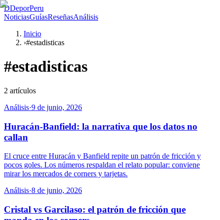
D
DeporPeru
Noticias
Guías
Reseñas
Análisis
Inicio
›
#estadisticas
#
estadisticas
2
artículos
Análisis
·
9 de junio, 2026
Huracán-Banfield: la narrativa que los datos no
callan
El cruce entre Huracán y Banfield repite un patrón de fricción y
pocos goles. Los números respaldan el relato popular: conviene
mirar los mercados de corners y tarjetas.
Análisis
·
8 de junio, 2026
Cristal vs Garcilaso: el patrón de fricción que