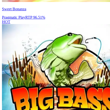
Sweet Bonanza
Pragmatic Play
RTP
96.51
%
HOT