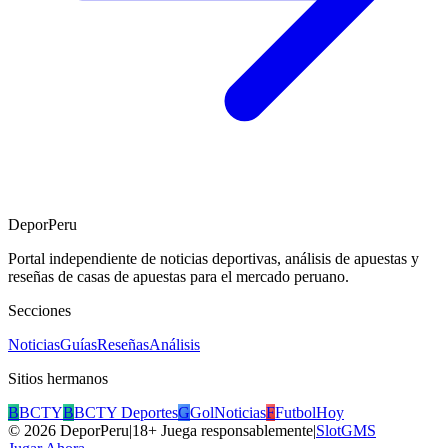
DeporPeru
Portal independiente de noticias deportivas, análisis de apuestas y
reseñas de casas de apuestas para el mercado peruano.
Secciones
Noticias
Guías
Reseñas
Análisis
Sitios hermanos
B
BCTY
B
BCTY Deportes
G
GolNoticias
F
FutbolHoy
©
2026
DeporPeru
|
18+ Juega responsablemente
|
SlotGMS