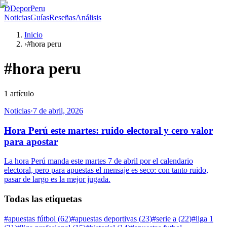
D
DeporPeru
Noticias
Guías
Reseñas
Análisis
Inicio
›
#hora peru
#
hora peru
1
artículo
Noticias
·
7 de abril, 2026
Hora Perú este martes: ruido electoral y cero valor
para apostar
La hora Perú manda este martes 7 de abril por el calendario
electoral, pero para apuestas el mensaje es seco: con tanto ruido,
pasar de largo es la mejor jugada.
Todas las etiquetas
#
apuestas fútbol
(
62
)
#
apuestas deportivas
(
23
)
#
serie a
(
22
)
#
liga 1