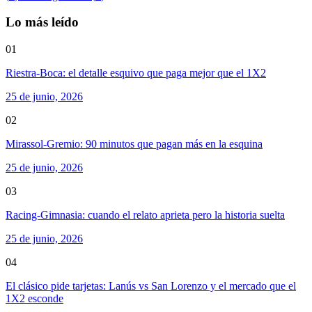
Lo más leído
01
Riestra-Boca: el detalle esquivo que paga mejor que el 1X2
25 de junio, 2026
02
Mirassol-Gremio: 90 minutos que pagan más en la esquina
25 de junio, 2026
03
Racing-Gimnasia: cuando el relato aprieta pero la historia suelta
25 de junio, 2026
04
El clásico pide tarjetas: Lanús vs San Lorenzo y el mercado que el
1X2 esconde