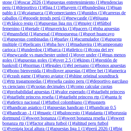
stone
(
1
)
#
oscar 2026
(
1
)
#
apuestas entretenimiento
(
1
)
#
tendencias
peru
(
1
)
#
deportivo
(
1
)
#
liga f
(
1
)
#
bayern
(
1
)
#
bundesliga
(
1
)
#
juan
pablo ii
(
1
)
#
cajamarca
(
1
)
#
comerciantes
(
1
)
#
unidos
(
1
)
#
carreras de
caballos
(
1
)
#
google trends perú
(
1
)
#
newcastle
(
1
)
#
tijuana
(
1
)
#
clásico regio
(
1
)
#
apuestas liga mx
(
1
)
#
mujer
(
1
)
#
fútbol
femenino
(
1
)
#
getafe
(
1
)
#
mavericks
(
1
)
#
pacers
(
1
)
#
nba apuestas
(
1
)
#
mansfield
(
1
)
#
arsenal
(
1
)
#
moquegua
(
1
)
#
sport huancayo
(
1
)
#
apuestas combinadas
(
1
)
#
parlay
(
1
)
#
acumulador
(
1
)
#
apuesta
multiple
(
1
)
#
pelicans
(
1
)
#
nba hoy
(
1
)
#
madureira
(
1
)
#
campeonato
carioca
(
1
)
#
underdog
(
1
)
#
barca
(
1
)
#
atletico
(
1
)
#
copa del rey
(
1
)
#
newcastle vs manchester united
(
1
)
#
over under
(
1
)
#
mas menos
goles
(
1
)
#
apuestas goles
(
1
)
#
over 2.5
(
1
)
#
kings
(
1
)
#
gestión de
bankroll
(
1
)
#
normas
(
1
)
#
legales
(
1
)
#
el peruano
(
1
)
#
bonos apuestas
(
1
)
#
bono bienvenida
(
1
)
#
rollover apuestas
(
1
)
#
free bet
(
1
)
#
america
(
1
)
#
crash game
(
1
)
#
juego aviator
(
1
)
#
shine original soundtrack
(
1
)
#
rtp tragamonedas
(
1
)
#
reseña casino peru
(
1
)
#
deportivo garcilaso
vs cienciano
(
1
)
#
cuotas decimales
(
1
)
#
como calcular cuotas
(
1
)
#
probabilidad apuestas
(
1
)
#
valor esperado
(
1
)
#
starlight princess
(
1
)
#
starlight princess reseña
(
1
)
#
starlight princess rtp
(
1
)
#
santa fe
(
1
)
#
atletico nacional
(
1
)
#
futbol colombiano
(
1
)
#
nuggets
(
1
)
#
handicap asiatico
(
1
)
#
apuestas handicap
(
1
)
#
handicap 0.5
(
1
)
#
handicap -1
(
1
)
#
magic
(
1
)
#
baloncesto
(
1
)
#
atalanta
(
1
)
#
borussia
dortmund
(
1
)
#
sweet bonanza
(
1
)
#
sweet bonanza reseña
(
1
)
#
sweet
bonanza rtp
(
1
)
#
factor altura futbol
(
1
)
#
altitud peru futbol
(
1
)
#
ventaja local altura
(
1
)
#
apuestas liga 1
(
1
)
#
perú 2026
(
1
)
#
big