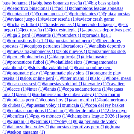
bass bonanza
(
1
)
#
big bass bonanza reseña
(
1
)
#
big bass splash
(
1
)
#
deportivo binacional
(
1
)
#
ucl
(
1
)
#
champions league apuestas
(
1
)
#
cuotas ucl
(
1
)
#
como apostar
(
1
)
#
principiantes
(
1
)
#
guia apuestas
(
1
)
#
aviator juego
(
1
)
#
aviator reseña
(
1
)
#
aviator crash game
(
1
)
#
fichajes futbol
(
1
)
#
transferencias
(
1
)
#
mercado fichajes
(
1
)
#
jetx
juego
(
1
)
#
jetx reseña
(
1
)
#
jetx estrategia
(
1
)
#
apuestas deportivas perú
(
1
)
#
liga 2 perú
(
1
)
#
seattle
(
1
)
#
sounders
(
1
)
#
jornada liga 1
(
1
)
#
pronosticos liga 1
(
1
)
#
apuestas futbol peru
(
1
)
#
libertadores
apuestas
(
1
)
#
equipos peruanos libertadores
(
1
)
#
analisis deportivo
(
1
)
#
nuevas tragamonedas
(
1
)
#
slots nuevos
(
1
)
#
lanzamientos slots
(
1
)
#
peru eliminatorias
(
1
)
#
blanquirroja
(
1
)
#
ticketmaster
(
1
)
#
pronosticos futbol
(
1
)
#
volatilidad slots
(
1
)
#
tragamonedas
volatilidad
(
1
)
#
slots alta volatilidad
(
1
)
#
casino online peru
(
1
)
#
pragmatic play
(
1
)
#
pragmatic play slots
(
1
)
#
pragmatic play
reseña
(
1
)
#
slots online perú
(
1
)
#
inter miami
(
1
)
#
lafc
(
1
)
#
lionel messi
(
1
)
#
osasco vs sesi
(
1
)
#
apuestas voleibol
(
1
)
#
levante
(
1
)
#
cavaliers
(
1
)
#
lecce
(
1
)
#
inter
(
1
)
#
lanús
(
1
)
#
copa sudamericana
(
1
)
#
regatas
lima
(
1
)
#
sesi
(
1
)
#
sudamericano de clubes voley
(
1
)
#
san martin
(
1
)
#
noticias perú
(
1
)
#
cuotas hoy
(
1
)
#
san martín
(
1
)
#
sudamericano
de clubes
(
1
)
#
apuestas vóley
(
1
)
#
unicaja
(
1
)
#
copa del rey basket
(
1
)
#
cuotas champions
(
1
)
#
milan
(
1
)
#
inter de milan
(
1
)
#
2 de mayo
(
1
)
#
benfica
(
1
)
#
psg vs mónaco
(
1
)
#
champions league 2026
(
1
)
#
psg
(
1
)
#
guarani
(
1
)
#
geminis
(
1
)
#
voley
(
1
)
#
liga peruana de voley
(
1
)
#
alianza lima voley
(
1
)
#
apuestas deportivas peru
(
1
)
#
girona
(
1
)
#
sekou gassama
(
1
)