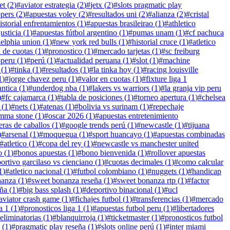
et
(
2
)
#
aviator estrategia
(
2
)
#
jetx
(
2
)
#
slots pragmatic play
ppers
(
2
)
#
apuestas voley
(
2
)
#
resultados uni
(
2
)
#
alianza
(
2
)
#
cristal
istorial enfrentamientos
(
1
)
#
apuestas brasileirao
(
1
)
#
athletico
usticia
(
1
)
#
apuestas fútbol argentino
(
1
)
#
pumas unam
(
1
)
#
cf pachuca
delphia union
(
1
)
#
new york red bulls
(
1
)
#
historial cruce
(
1
)
#
atletico
a de cuotas
(
1
)
#
pronostico
(
1
)
#
mercado tarjetas
(
1
)
#
sc freiburg
operu
(
1
)
#
perú
(
1
)
#
actualidad peruana
(
1
)
#
slot
(
1
)
#
machine
(
1
)
#
tinka
(
1
)
#
resultados
(
1
)
#
la tinka hoy
(
1
)
#
racing louisville
1
)
#
jorge chavez peru
(
1
)
#
valor en cuotas
(
1
)
#
fixture liga 1
antica
(
1
)
#
underdog nba
(
1
)
#
lakers vs warriors
(
1
)
#
la granja vip peru
)
#
fc cajamarca
(
1
)
#
tabla de posiciones
(
1
)
#
torneo apertura
(
1
)
#
chelsea
(
1
)
#
nets
(
1
)
#
atenas
(
1
)
#
bolivia vs surinam
(
1
)
#
repechaje
mma stone
(
1
)
#
oscar 2026
(
1
)
#
apuestas entretenimiento
eras de caballos
(
1
)
#
google trends perú
(
1
)
#
newcastle
(
1
)
#
tijuana
)
#
arsenal
(
1
)
#
moquegua
(
1
)
#
sport huancayo
(
1
)
#
apuestas combinadas
#
atletico
(
1
)
#
copa del rey
(
1
)
#
newcastle vs manchester united
o
(
1
)
#
bonos apuestas
(
1
)
#
bono bienvenida
(
1
)
#
rollover apuestas
ortivo garcilaso vs cienciano
(
1
)
#
cuotas decimales
(
1
)
#
como calcular
1
)
#
atletico nacional
(
1
)
#
futbol colombiano
(
1
)
#
nuggets
(
1
)
#
handicap
nanza
(
1
)
#
sweet bonanza reseña
(
1
)
#
sweet bonanza rtp
(
1
)
#
factor
eña
(
1
)
#
big bass splash
(
1
)
#
deportivo binacional
(
1
)
#
ucl
aviator crash game
(
1
)
#
fichajes futbol
(
1
)
#
transferencias
(
1
)
#
mercado
a 1
(
1
)
#
pronosticos liga 1
(
1
)
#
apuestas futbol peru
(
1
)
#
libertadores
eliminatorias
(
1
)
#
blanquirroja
(
1
)
#
ticketmaster
(
1
)
#
pronosticos futbol
(
1
)
#
pragmatic play reseña
(
1
)
#
slots online perú
(
1
)
#
inter miami