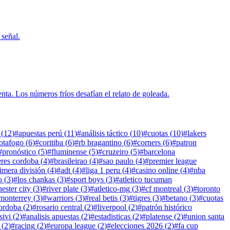
 señal.
nta. Los números fríos desafían el relato de goleada.
(
12
)
#
apuestas perú
(
11
)
#
análisis táctico
(
10
)
#
cuotas
(
10
)
#
lakers
otafogo
(
6
)
#
coritiba
(
6
)
#
rb bragantino
(
6
)
#
corners
(
6
)
#
patron
#
pronóstico
(
5
)
#
fluminense
(
5
)
#
cruzeiro
(
5
)
#
barcelona
leres cordoba
(
4
)
#
brasileirao
(
4
)
#
sao paulo
(
4
)
#
premier league
imera división
(
4
)
#
adt
(
4
)
#
liga 1 peru
(
4
)
#
casino online
(
4
)
#
nba
o
(
3
)
#
los chankas
(
3
)
#
sport boys
(
3
)
#
atletico tucuman
ester city
(
3
)
#
river plate
(
3
)
#
atletico-mg
(
3
)
#
cf montreal
(
3
)
#
toronto
monterrey
(
3
)
#
warriors
(
3
)
#
real betis
(
3
)
#
tigres
(
3
)
#
betano
(
3
)
#
cuotas
ordoba
(
2
)
#
rosario central
(
2
)
#
liverpool
(
2
)
#
patrón histórico
sivi
(
2
)
#
analisis apuestas
(
2
)
#
estadisticas
(
2
)
#
platense
(
2
)
#
union santa
(
2
)
#
racing
(
2
)
#
europa league
(
2
)
#
elecciones 2026
(
2
)
#
fa cup