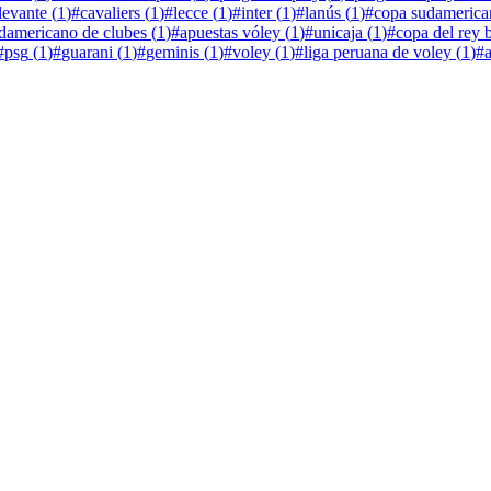
levante
(
1
)
#
cavaliers
(
1
)
#
lecce
(
1
)
#
inter
(
1
)
#
lanús
(
1
)
#
copa sudamerica
damericano de clubes
(
1
)
#
apuestas vóley
(
1
)
#
unicaja
(
1
)
#
copa del rey 
#
psg
(
1
)
#
guarani
(
1
)
#
geminis
(
1
)
#
voley
(
1
)
#
liga peruana de voley
(
1
)
#