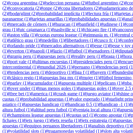
(
2
)
#
copa argentina
(
2
)
#
seleccion peruana
(
2
)
#
futbol argentino
(
2
)
#
co
(
2
)
#
convocatoria
(
2
)
#
onpe
(
2
)
#
copa libertadores
(
2
)
#
sudamericano de
(
2
)
#
bodø/glimt
(
2
)
#
probabilidad implícita
(
1
)
#
lectura fría
(
1
)
#
tarjetas
paranaense
(
1
)
#
tarjetas amarillas
(
1
)
#
probabilidades apuestas
(
1
)
#
anal
(
1
)
#
mercado de córners
(
1
)
#
huracan
(
1
)
#
banfield
(
1
)
#
udinese
(
1
)
#
co
grau
(
1
)
#
utc cajamarca
(
1
)
#
nashville sc
(
1
)
#
chicago fire
(
1
)
#
vancouve
(
1
)
#
aston villa
(
1
)
#
cuotas europa league
(
1
)
#
gimnasia m.
(
1
)
#
central 
(
1
)
#
atlético grau
(
1
)
#
medellin
(
1
)
#
libertadores
(
1
)
#
cusco fc
(
1
)
#
confe
(
1
)
#
orlando pride
(
1
)
#
mercados alternativos
(
1
)
#
jesse
(
1
)
#
jesse y joy 
(
1
)
#
everton
(
1
)
#
napoli
(
1
)
#
lazio
(
1
)
#
futbol
(
1
)
#
senadores
(
1
)
#
diputad
(
1
)
#
granja peru
(
1
)
#
apuestas peru
(
1
)
#
reality peru
(
1
)
#
braga
(
1
)
#
hora
(
1
)
#
port vale
(
1
)
#
ultimas encuestas
(
1
)
#
presidenciales peru
(
1
)
#
encues
intercontinental
(
1
)
#
mundial 2026
(
1
)
#
peruano
(
1
)
#
tendencias perú
(
1
(
1
)
#
tendencias peru
(
1
)
#
deportivo
(
1
)
#
liga f
(
1
)
#
bayern
(
1
)
#
bundesli
(
1
)
#
clásico regio
(
1
)
#
apuestas liga mx
(
1
)
#
mujer
(
1
)
#
fútbol femenino
(
1
)
#
parlay
(
1
)
#
acumulador
(
1
)
#
apuesta multiple
(
1
)
#
pelicans
(
1
)
#
nba
(
1
)
#
over under
(
1
)
#
mas menos goles
(
1
)
#
apuestas goles
(
1
)
#
over 2.5
(
1
)
#
free bet
(
1
)
#
america
(
1
)
#
crash game
(
1
)
#
juego aviator
(
1
)
#
shine o
cuotas
(
1
)
#
probabilidad apuestas
(
1
)
#
valor esperado
(
1
)
#
starlight prin
asiatico
(
1
)
#
apuestas handicap
(
1
)
#
handicap 0.5
(
1
)
#
handicap -1
(
1
)
#
altura futbol
(
1
)
#
altitud peru futbol
(
1
)
#
ventaja local altura
(
1
)
#
apuesta
(
1
)
#
champions league apuestas
(
1
)
#
cuotas ucl
(
1
)
#
como apostar
(
1
)
#
p
fichajes
(
1
)
#
jetx juego
(
1
)
#
jetx reseña
(
1
)
#
jetx estrategia
(
1
)
#
apuestas
apuestas
(
1
)
#
equipos peruanos libertadores
(
1
)
#
analisis deportivo
(
1
)
#
(
1
)
#
volatilidad slots
(
1
)
#
tragamonedas volatilidad
(
1
)
#
slots alta volati