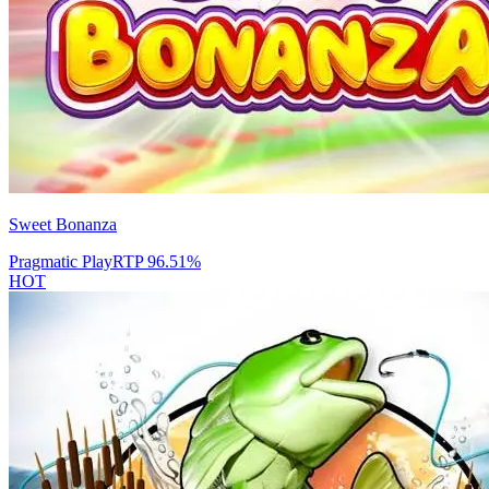
Sweet Bonanza
Pragmatic Play
RTP
96.51
%
HOT