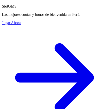
SlotGMS
Las mejores cuotas y bonos de bienvenida en Perú.
Jugar Ahora