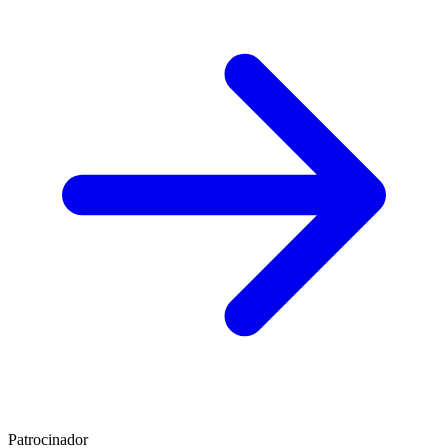
Patrocinador