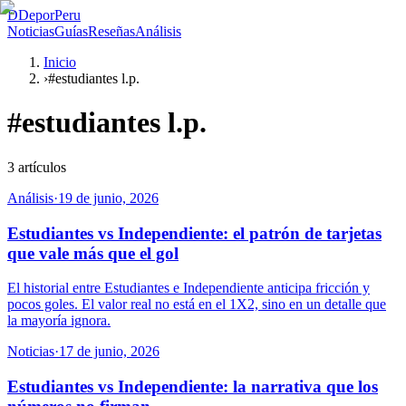
D
DeporPeru
Noticias
Guías
Reseñas
Análisis
Inicio
›
#estudiantes l.p.
#
estudiantes l.p.
3
artículos
Análisis
·
19 de junio, 2026
Estudiantes vs Independiente: el patrón de tarjetas
que vale más que el gol
El historial entre Estudiantes e Independiente anticipa fricción y
pocos goles. El valor real no está en el 1X2, sino en un detalle que
la mayoría ignora.
Noticias
·
17 de junio, 2026
Estudiantes vs Independiente: la narrativa que los