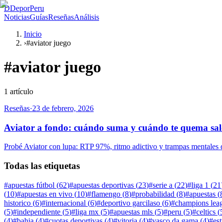
D
DeporPeru
Noticias
Guías
Reseñas
Análisis
Inicio
›
#aviator juego
#
aviator juego
1
artículo
Reseñas
·
23 de febrero, 2026
Aviator a fondo: cuándo suma y cuándo te quema sa
Probé Aviator con lupa: RTP 97%, ritmo adictivo y trampas mentales d
Todas las etiquetas
#
apuestas fútbol
(
62
)
#
apuestas deportivas
(
23
)
#
serie a
(
22
)
#
liga 1
(
21
(
10
)
#
apuestas en vivo
(
10
)
#
flamengo
(
8
)
#
probabilidad
(
8
)
#
apuestas
(
historico
(
6
)
#
internacional
(
6
)
#
deportivo garcilaso
(
6
)
#
champions lea
(
5
)
#
independiente
(
5
)
#
liga mx
(
5
)
#
apuestas mls
(
5
)
#
peru
(
5
)
#
celtics
(
(
4
)
#
bahia
(
4
)
#
cuotas deportivas
(
4
)
#
vitoria
(
4
)
#
vasco da gama
(
4
)
#
es