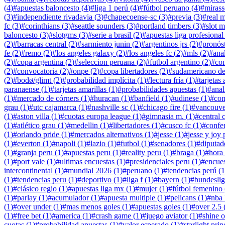
(
4
)
#
apuestas baloncesto
(
4
)
#
liga 1 perú
(
4
)
#
fútbol peruano
(
4
)
#
mirass
(
3
)
#
independiente rivadavia
(
3
)
#
chapecoense-sc
(
3
)
#
previa
(
3
)
#
real 
fc
(
3
)
#
corinthians
(
3
)
#
seattle sounders
(
3
)
#
portland timbers
(
3
)
#
slot 
baloncesto
(
3
)
#
slotgms
(
3
)
#
serie a brasil
(
2
)
#
apuestas liga profesional
(
2
)
#
barracas central
(
2
)
#
sarmiento junin
(
2
)
#
argentinos jrs
(
2
)
#
pronós
fe
(
2
)
#
remo
(
2
)
#
los angeles galaxy
(
2
)
#
los angeles fc
(
2
)
#
mls
(
2
)
#
anal
(
2
)
#
copa argentina
(
2
)
#
seleccion peruana
(
2
)
#
futbol argentino
(
2
)
#
co
(
2
)
#
convocatoria
(
2
)
#
onpe
(
2
)
#
copa libertadores
(
2
)
#
sudamericano de
(
2
)
#
bodø/glimt
(
2
)
#
probabilidad implícita
(
1
)
#
lectura fría
(
1
)
#
tarjetas
paranaense
(
1
)
#
tarjetas amarillas
(
1
)
#
probabilidades apuestas
(
1
)
#
anal
(
1
)
#
mercado de córners
(
1
)
#
huracan
(
1
)
#
banfield
(
1
)
#
udinese
(
1
)
#
co
grau
(
1
)
#
utc cajamarca
(
1
)
#
nashville sc
(
1
)
#
chicago fire
(
1
)
#
vancouve
(
1
)
#
aston villa
(
1
)
#
cuotas europa league
(
1
)
#
gimnasia m.
(
1
)
#
central 
(
1
)
#
atlético grau
(
1
)
#
medellin
(
1
)
#
libertadores
(
1
)
#
cusco fc
(
1
)
#
confe
(
1
)
#
orlando pride
(
1
)
#
mercados alternativos
(
1
)
#
jesse
(
1
)
#
jesse y joy 
(
1
)
#
everton
(
1
)
#
napoli
(
1
)
#
lazio
(
1
)
#
futbol
(
1
)
#
senadores
(
1
)
#
diputad
(
1
)
#
granja peru
(
1
)
#
apuestas peru
(
1
)
#
reality peru
(
1
)
#
braga
(
1
)
#
hora
(
1
)
#
port vale
(
1
)
#
ultimas encuestas
(
1
)
#
presidenciales peru
(
1
)
#
encues
intercontinental
(
1
)
#
mundial 2026
(
1
)
#
peruano
(
1
)
#
tendencias perú
(
1
(
1
)
#
tendencias peru
(
1
)
#
deportivo
(
1
)
#
liga f
(
1
)
#
bayern
(
1
)
#
bundesli
(
1
)
#
clásico regio
(
1
)
#
apuestas liga mx
(
1
)
#
mujer
(
1
)
#
fútbol femenino
(
1
)
#
parlay
(
1
)
#
acumulador
(
1
)
#
apuesta multiple
(
1
)
#
pelicans
(
1
)
#
nba
(
1
)
#
over under
(
1
)
#
mas menos goles
(
1
)
#
apuestas goles
(
1
)
#
over 2.5
(
1
)
#
free bet
(
1
)
#
america
(
1
)
#
crash game
(
1
)
#
juego aviator
(
1
)
#
shine o
cuotas
(
1
)
#
probabilidad apuestas
(
1
)
#
valor esperado
(
1
)
#
starlight prin