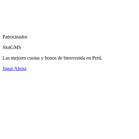
Patrocinador
SlotGMS
Las mejores cuotas y bonos de bienvenida en Perú.
Jugar Ahora