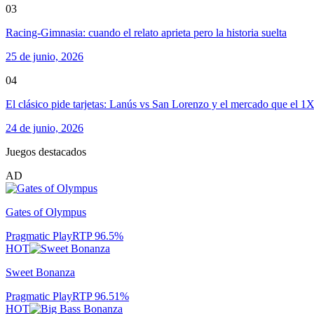
03
Racing-Gimnasia: cuando el relato aprieta pero la historia suelta
25 de junio, 2026
04
El clásico pide tarjetas: Lanús vs San Lorenzo y el mercado que el 1
24 de junio, 2026
Juegos destacados
AD
Gates of Olympus
Pragmatic Play
RTP
96.5
%
HOT
Sweet Bonanza
Pragmatic Play
RTP
96.51
%
HOT