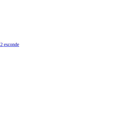
X2 esconde