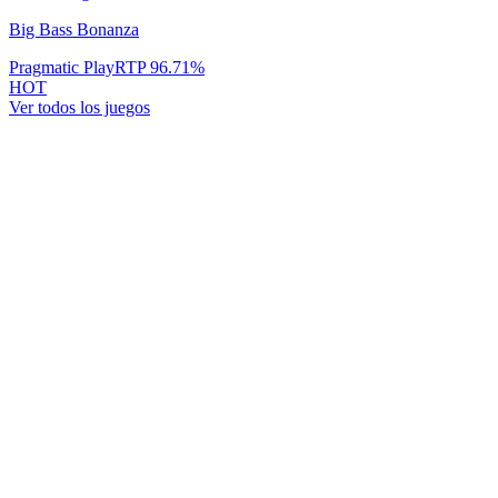
Big Bass Bonanza
Pragmatic Play
RTP
96.71
%
HOT
Ver todos los juegos