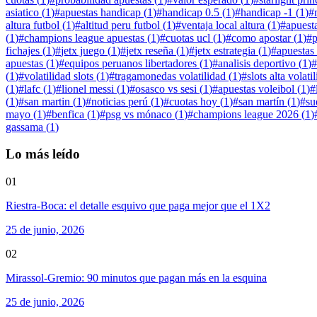
asiatico
(
1
)
#
apuestas handicap
(
1
)
#
handicap 0.5
(
1
)
#
handicap -1
(
1
)
#
altura futbol
(
1
)
#
altitud peru futbol
(
1
)
#
ventaja local altura
(
1
)
#
apuesta
(
1
)
#
champions league apuestas
(
1
)
#
cuotas ucl
(
1
)
#
como apostar
(
1
)
#
p
fichajes
(
1
)
#
jetx juego
(
1
)
#
jetx reseña
(
1
)
#
jetx estrategia
(
1
)
#
apuestas
apuestas
(
1
)
#
equipos peruanos libertadores
(
1
)
#
analisis deportivo
(
1
)
#
(
1
)
#
volatilidad slots
(
1
)
#
tragamonedas volatilidad
(
1
)
#
slots alta volati
(
1
)
#
lafc
(
1
)
#
lionel messi
(
1
)
#
osasco vs sesi
(
1
)
#
apuestas voleibol
(
1
)
#
(
1
)
#
san martin
(
1
)
#
noticias perú
(
1
)
#
cuotas hoy
(
1
)
#
san martín
(
1
)
#
su
mayo
(
1
)
#
benfica
(
1
)
#
psg vs mónaco
(
1
)
#
champions league 2026
(
1
)
gassama
(
1
)
Lo más leído
01
Riestra-Boca: el detalle esquivo que paga mejor que el 1X2
25 de junio, 2026
02
Mirassol-Gremio: 90 minutos que pagan más en la esquina
25 de junio, 2026